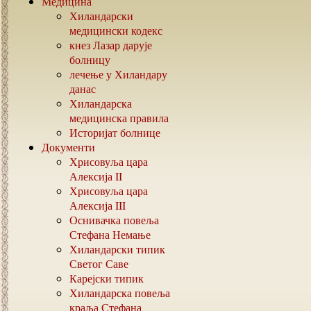
Медицина
Хиландарски
медицински кодекс
кнез Лазар дарује
болницу
лечење у Хиландару
данас
Хиландарска
медицинска правила
Историјат болнице
Документи
Хрисовуља цара
Алексија
II
Хрисовуља цара
Алексија
III
Оснивачка повеља
Стефана Немање
Хиландарски типик
Светог Саве
Карејски типик
Хиландарска повеља
краља Стефана