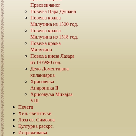
Првовенчаног
Повеља Цара Душана
Повеља краља
Милутина из
1300
год.
Повеља краља
Милутина из
1318
год.
Повеља краља
Милутина
Повеља кнеза Лазара
из
1379/80
год.
Дело Доментијана
хиландарца
Хрисовуља
Андроника
II
Хрисовуља Михајла
VIII
Печати
Хил. светитељи
Лоза св. Симеона
Културна раскрс.
Истраживања