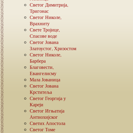
Светог Димитрија,
Тригонас
Светог Николе,
Врахниту
Свете Тројице,
Спасове воде
Светог Јована
Златоустог, Хризостом
Светог Николе,
Барбера
Благовести,
Евангелисму
Мала Јованица
Светог Јована
Крститеља
Светог Георгија у
Кареји
Светог Игњатија
Антиохијског
Светих Апостола
Светог Томе