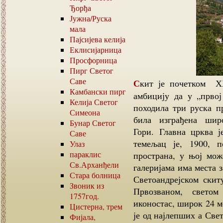
Ђорђа
Јужна
/
Руска
мала
Пајсијева келија
Еклисијарница
Просфорница
Пирг Светог
Саве
Скит је почетком ХХ века имао више од две стотине монаха и
Камбански пирг
амбицију да у „првој
Келија Светог
походила три руска п
Симеона
била изграђена шир
Бунар Светог
Гори. Главна црква ј
Саве
темељац је, 1900, 
Улаз
параклис
пространа, у њој мож
Св.Арханђели
галеријама има места з
Стара болница
Светоандрејском скит
Звоник из
Првозваном, свето
1757
год.
иконостас, широк 24 ме
Цистерна, трем
је од најлепших а Све
Фијала,