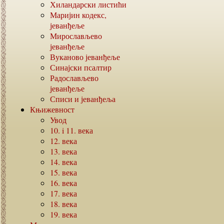
Хиландарски листићи
Маријин кодекс,
јеванђеље
Мирослављево
јеванђеље
Вуканово јеванђеље
Синајски псалтир
Радослављево
јеванђеље
Списи и јеванђеља
Књижевност
Увод
10. i 11.
века
12.
века
13.
века
14.
века
15.
века
16.
века
17.
века
18.
века
19.
века