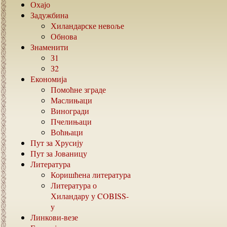
Охајо
Задужбина
Хиландарске невоље
Обнова
Знаменити
З1
З2
Економија
Помоћне зграде
Маслињаци
Виногради
Пчелињаци
Воћњаци
Пут за Хрусију
Пут за Јованицу
Литература
Коришћена литература
Литература о
Хиландару у
COBISS-
у
Линкови-везе