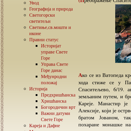
(Преображење Спасите
Увод
Географија и природа
Светогорски
светитељи
Светиње,св.мошти и
иконе
Правни статус
Историјат
управе Свете
Горе
Управа Свете
Горе данас
Ако се из Ватопеда крене пешке према Ивирону, после два и по сата
Међунродни
хода стиже се у Па
положај
Историја
Спаситељево, 6/19. 
Предхришћанска
земљаним путем, и бр
Хришћанска
Кареје. Манастир је
Богородичин врт
Алексије, који је остр
Важни датуми
братом Јованом, та
Свете Горе
похаране монашке на
Кареја и Дафне