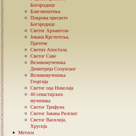
Богородице
Благовештења
Покрова пресвете
Богородице
Светог Архангела
Јована Крститеља,
Претече
Светих Апостола
Светог Саве
Великомученика
Димитрија Солунског
Великомученика
Георгија
Светог оца Николаја
40
севастијских
мученика
Светог Трифуна
Светог Јована Рилског
Светог Василија,
Хрусија
Метоси