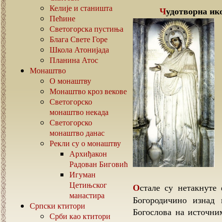
Келије и станишта
Чудотворна и
Пећине
Светогорска пустиња
Блага Свете Горе
Школа Атонијада
Планина Атос
Монаштво
О монаштву
Монаштво кроз векове
Светогорско
монаштво некада
Светогорско
монаштво данас
Рекли су о монаштву
Архиђакон
Радован Биговић
Игуман
Цетињског
Остале су нетакнуте фигура Јована Крститеља у Деизису, Успење
манастира
Богородичино изнад 
Српски ктитори
Богослова на источни
Срби као ктитори