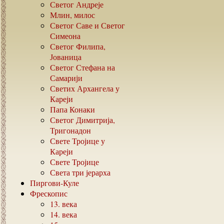
Светог Андреје
Млин, милос
Светог Саве и Светог
Симеона
Светог Филипа,
Јованица
Светог Стефана на
Самарији
Светих Архангела у
Кареји
Папа Конаки
Светог Димитрија,
Тригонадон
Свете Тројице у
Кареји
Свете Тројице
Света три јерарха
Пиргови-Куле
Фрескопис
13.
века
14.
века