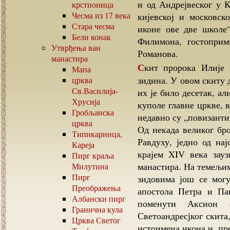
и од Андрејвеског у К
крстионица
Чесма из
17
века
кијевској и московс
Стара чесма
иконе ове две школе
Бели конак
Филимона, гостоприм
Утврђења ван
Романова.
манастира
Скит пророка Илије има пет параклиса, три унутар и два изван
Мапа
зидина. У овом скиту 
црква
Св.Василија-
их је било десетак, ал
Хрусија
куполе главне цркве, 
Гробљанска
недавно су „повизанти
црква
Од некада великог број
Типикарница,
Равдуху, једно од на
Кареја
крајем XIV века зау
Пирг краља
манастира. На темељим
Милутина
Пирг
зидовима још се могу
Преображења
апостола Петра и Па
Албански пирг
поменути Аксион 
Гранична кула
Светоандресјког скита,
Црква Светог
истоимена икона и, пр