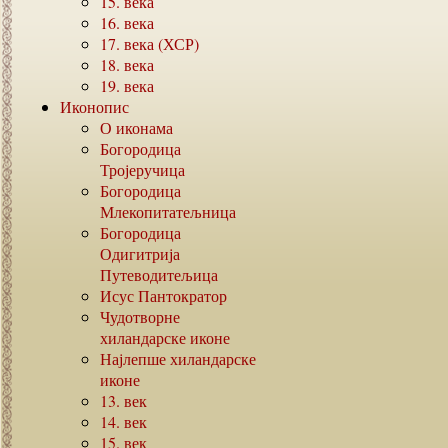
15.
века
16.
века
17.
века (ХСР)
18.
века
19.
века
Иконопис
О иконама
Богородица
Тројеручица
Богородица
Млекопитатељница
Богородица
Одигитрија
Путеводитељица
Исус Пантократор
Чудотворне
хиландарске иконе
Најлепше хиландарске
иконе
13.
век
14.
век
15.
век