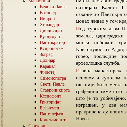
смрти наставио градњ
Манастири
Велика Лавра
патријарх Калист I
Ватопед
озваничио Пантократор
Ивирон
монах живео у том кра
Хиландар
Под турским игом Пантократор су помагали владари подунавских
Дионисијат
земаља, цариградски
Кутлумуш
многи побожни хри
Пантократор
Ксиропотам
Критопулос из Адрија
Зограф
горео, последице по
Дохијар
археолошка служба.
Каракал
Главна манастирска црква, тробродна грађевина с крстообразном
Филотеј
основом и куполом, п
Симонопетра
Свети Павле
где није било места з
Ставроникирта
грађевина тиме што ј
Ксенофонт
што је то уобичајено
Григоријат
изградњи, у два ма
Есфигмен
прекривене су новим с
Пантелејмон
Науса.
Констамонит
Скитови