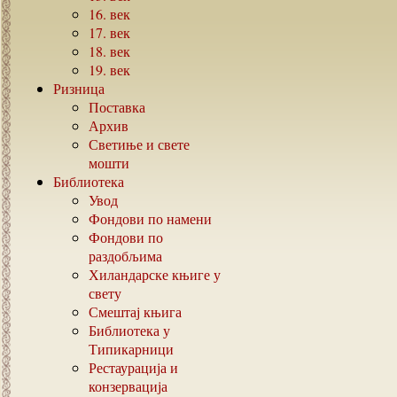
16.
век
17.
век
18.
век
19.
век
Ризница
Поставка
Архив
Светиње и свете
мошти
Библиотека
Увод
Фондови по намени
Фондови по
раздобљима
Хиландарске књиге у
свету
Смештај књига
Библиотека у
Типикарници
Рестаурација и
конзервација