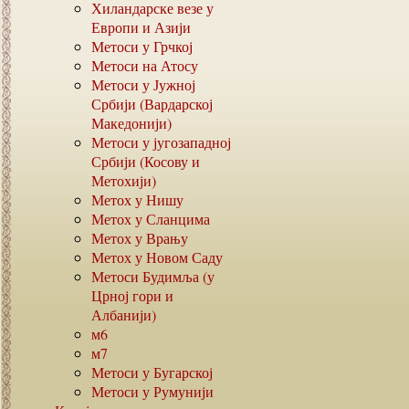
Хиландарске везе у
Европи и Азији
Метоси у Грчкој
Метоси на Атосу
Метоси у Јужној
Србији (Вардарској
Македонији)
Метоси у југозападној
Србији (Косову и
Метохији)
Метох у Нишу
Метох у Сланцима
Метох у Врању
Метох у Новом Саду
Метоси Будимља (у
Црној гори и
Албанији)
м6
м7
Метоси у Бугарској
Метоси у Румунији