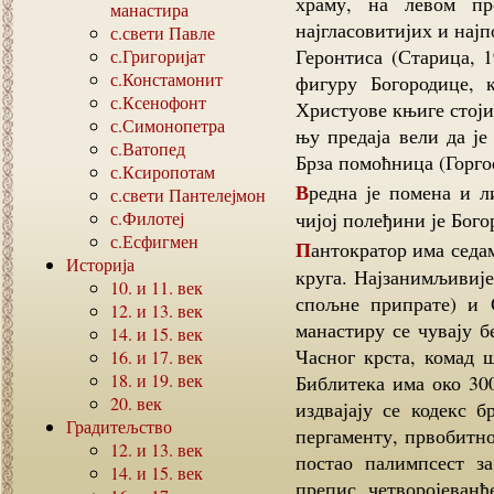
храму, на левом пр
манастира
најгласовитијих и нај
с.свети Павле
Геронтиса (Старица, 1
с.Григоријат
с.Констамонит
фигуру Богородице, к
с.Ксенофонт
Христуове књиге стоји 
с.Симонопетра
њу предаја вели да је
с.Ватопед
Брза помоћница (Горго
с.Ксиропотам
Вредна је помена и литијска икона Христа и Јована Крститеља, на
с.свети Пантелејмон
с.Филотеј
чијој полеђини је Бого
с.Есфигмен
Пантократор има седам малих цркава унутар и 11 изван манастирског
Историја
круга. Најзанимљивије
10.
и
11.
век
спољне припрате) и 
12.
и
13.
век
манастиру се чувају б
14.
и
15.
век
Часног крста, комад 
16.
и
17.
век
18.
и
19.
век
Библитека има око 30
20.
век
издвајају се кодекс 
Градитељство
пергаменту, првобитно
12.
и
13.
век
постао палимпсест з
14.
и
15.
век
препис четворојеванђ