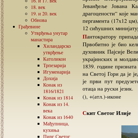
16.
и
17.
век
Јеванђеље Јована К
18.
век
драгоцености“ које ма
19.
и
20.
век
Обнова
пергамента (17х12 цм)
Грађевине
12 сићушних минијату
Утврђења унутар
Пантократору припада Скит пророка Илије, пола сата хода узбрдо.
манастира
Првобитно је био кел
Хиландарско
духовник Пајсије Вели
утврђење
украјинских и молдавс
Католикон
Трпезарија
1839. године призната
Игуменарија
на Светој Гори да је 
Дохија
је први пут предузе
Конак из
отаца на руски језик.
1816/1821
(), +(атл.)-иконе
Конак из
1814
Конак из
14.
века
Скит Светог Илије
Конак из
1640
Мађупница,
кухиња
Пирг Светог