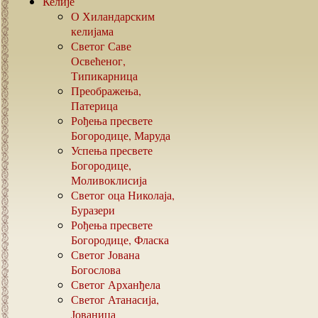
Келије
О Хиландарским
келијама
Светог Саве
Освећеног,
Типикарница
Преображења,
Патерица
Рођења пресвете
Богородице, Маруда
Успења пресвете
Богородице,
Моливоклисија
Светог оца Николаја,
Буразери
Рођења пресвете
Богородице, Фласка
Светог Јована
Богослова
Светог Арханђела
Светог Атанасија,
Јованица