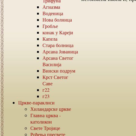
Трифуна
Агиазма
Воденица
Нова болница
Гробље
конак у Кареји
Капела
Стара болница
Арсана Јованица
Арсана Светог
Василија
Вински подрум
Крст Светог
Саве
г22
г23
Цркве-параклиси
Хиландарске цркве
Главна црква -
католикон
Свете Тројице
Рођења пресвете