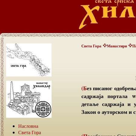
Света Гора
Манастири
П
(Без писаног одобрења аутора текстова није дозвољено преузимање
садржаја портала ww
детаље садржаја и 
Закон о ауторском и с
Насловна
Света Гора