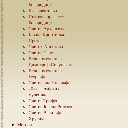
Богородице
Благовештења
Покрова пресвете
Богородице
Светог Архангела
Јована Крститеља,
Претече
Светих Апостола
Светог Саве
Великомученика
Димитрија Солунског
Великомученика
Георгија
Светог оца Николаја
40
севастијских
мученика
Светог Трифуна
Светог Јована Рилског
Светог Василија,
Хрусија
Метоси