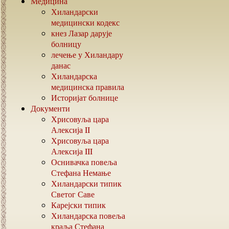
Медицина
Хиландарски
медицински кодекс
кнез Лазар дарује
болницу
лечење у Хиландару
данас
Хиландарска
медицинска правила
Историјат болнице
Документи
Хрисовуља цара
Алексија
II
Хрисовуља цара
Алексија
III
Оснивачка повеља
Стефана Немање
Хиландарски типик
Светог Саве
Карејски типик
Хиландарска повеља
краља Стефана