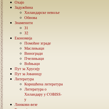
Охајо
Задужбина
Хиландарске невоље
Обнова
Знаменити
З1
З2
Економија
Помоћне зграде
Маслињаци
Виногради
Пчелињаци
Воћњаци
Пут за Хрусију
Пут за Јованицу
Литература
Коришћена литература
Литература о
Хиландару у
COBISS-
у
Линкови-везе