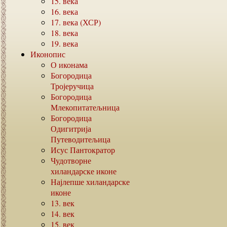
15.
века
16.
века
17.
века (ХСР)
18.
века
19.
века
Иконопис
О иконама
Богородица
Тројеручица
Богородица
Млекопитатељница
Богородица
Одигитрија
Путеводитељица
Исус Пантократор
Чудотворне
хиландарске иконе
Најлепше хиландарске
иконе
13.
век
14.
век
15.
век