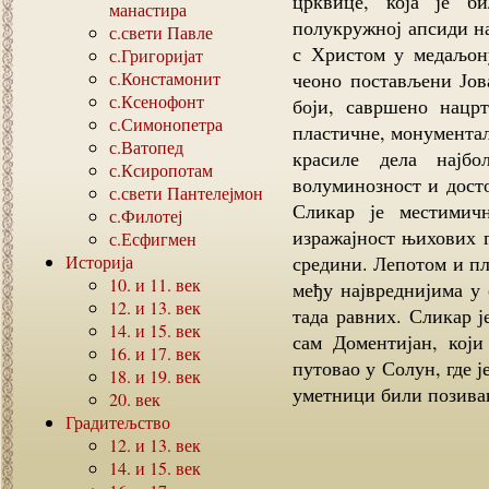
црквице, која је б
манастира
полукружној апсиди на
с.свети Павле
с Христом у медаљону
с.Григоријат
с.Констамонит
чеоно постављени Јов
с.Ксенофонт
боји, савршено нацрт
с.Симонопетра
пластичне, монументалн
с.Ватопед
красиле дела најбо
с.Ксиропотам
волуминозност и дост
с.свети Пантелејмон
Сликар је местимич
с.Филотеј
изражајност њихових 
с.Есфигмен
Историја
средини. Лепотом и пл
10.
и
11.
век
међу највреднијима у
12.
и
13.
век
тада равних. Сликар ј
14.
и
15.
век
сам Доментијан, који
16.
и
17.
век
путовао у Солун, где 
18.
и
19.
век
уметници били позиван
20.
век
Градитељство
12.
и
13.
век
14.
и
15.
век