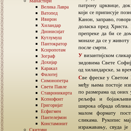
Манастири
патрону црквице, док
Велика Лавра
који се приписује поз
Ватопед
Канон, заправо, говор
Ивирон
Хиландар
доласка пред Христа.
Дионисијат
препреке да би се до
Кутлумуш
монахе да се у животу
Пантократор
после смрти.
Ксиропотам
У византијском сликарству сасвим се ретко појављивала: остала је на
Зограф
Дохијар
зидовима Свете Софије
Каракал
од хиландарске, за вр
Филотеј
Све фреске у Светом Георгију су, изгледа, дело једног сликара, иако
Симонопетра
међу њима постоје изв
Свети Павле
по размерама од оних 
Ставроникирта
рељефа и бојажљиви
Ксенофонт
Григоријат
широка обрада облика
Есфигмен
малом формату пост
Пантелејмон
сликама. Рукопис ма
Констамонит
изражавању, свуда је
Скитови