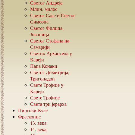
Светог Андреје
Млин, милос
Светог Саве и Светог
Симеона
Светог Филипа,
Јованица
Светог Стефана на
Самарији
Светих Архангела у
Кареји
Папа Конаки
Светог Димитрија,
Тригонадон
Свете Тројице у
Кареји
Свете Тројице
Света три јерарха
Пиргови-Куле
Фрескопис
13.
века
14.
века