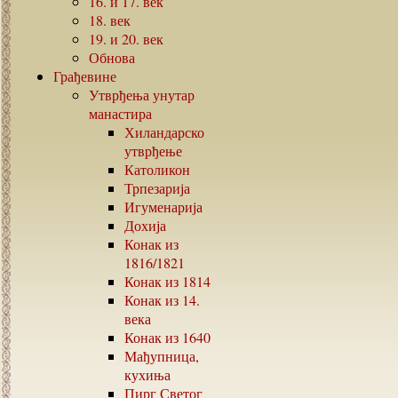
16.
и
17.
век
18.
век
19.
и
20.
век
Обнова
Грађевине
Утврђења унутар
манастира
Хиландарско
утврђење
Католикон
Трпезарија
Игуменарија
Дохија
Конак из
1816/1821
Конак из
1814
Конак из
14.
века
Конак из
1640
Мађупница,
кухиња
Пирг Светог