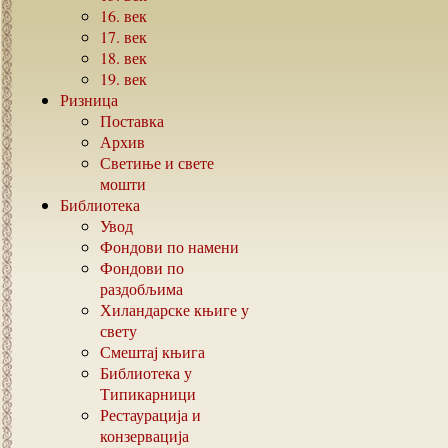
16.
век
17.
век
18.
век
19.
век
Ризница
Поставка
Архив
Светиње и свете
мошти
Библиотека
Увод
Фондови по намени
Фондови по
раздобљима
Хиландарске књиге у
свету
Смештај књига
Библиотека у
Типикарници
Рестаурација и
конзервација