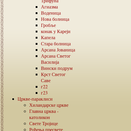
Трифуна
Агиазма
Воденица
Нова болница
Гробље
конак у Кареји
Капела
Стара болница
Арсана Јованица
Арсана Светог
Василија
Вински подрум
Крст Светог
Саве
г22
г23
Цркве-параклиси
Хиландарске цркве
Главна црква -
католикон
Свете Тројице
Рођења пресвете