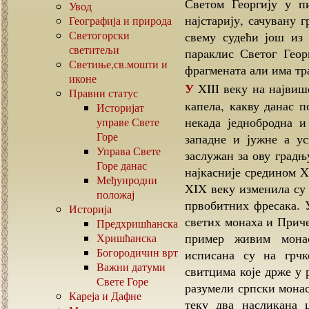
Светом Георгију у пи
Увод
најстарију, сачувану 
Географија и природа
Светогорски
свему судећи још из
светитељи
парaклис Светог Геор
Светиње,св.мошти и
фрагмената али има тра
иконе
У XIII веку на највишем спрату је, тада или нешто раније, изграђена
Правни статус
капела, какву данас п
Историјат
некада једнобродна и
управе Свете
Горе
западне и јужне а ус
Управа Свете
заслужан за ову градњ
Горе данас
најкасније средином X
Међунродни
XIX веку изменила су 
положај
првобитних фресака. 
Историја
светих монаха и Прич
Предхришћанска
пример живим мона
Хришћанска
Богородичин врт
исписана су на грчк
Важни датуми
свитцима које држе у 
Свете Горе
разумели српски монас
Кареја и Дафне
теку два насликана ц