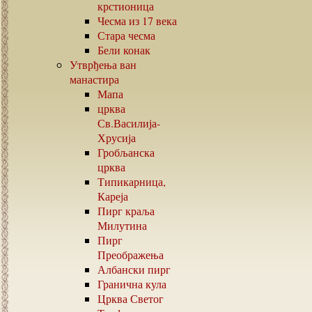
крстионица
Чесма из
17
века
Стара чесма
Бели конак
Утврђења ван
манастира
Мапа
црква
Св.Василија-
Хрусија
Гробљанска
црква
Типикарница,
Кареја
Пирг краља
Милутина
Пирг
Преображења
Албански пирг
Гранична кула
Црква Светог