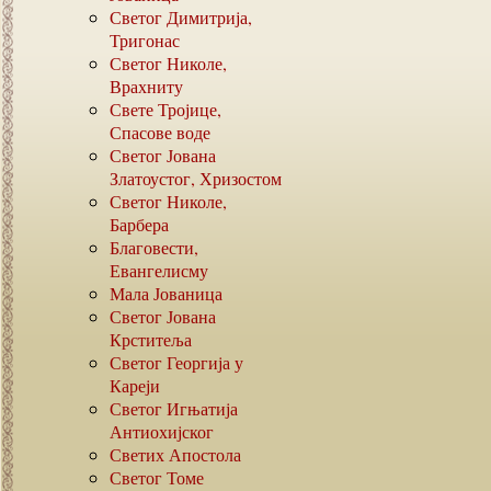
Светог Димитрија,
Тригонас
Светог Николе,
Врахниту
Свете Тројице,
Спасове воде
Светог Јована
Златоустог, Хризостом
Светог Николе,
Барбера
Благовести,
Евангелисму
Мала Јованица
Светог Јована
Крститеља
Светог Георгија у
Кареји
Светог Игњатија
Антиохијског
Светих Апостола
Светог Томе