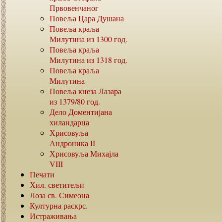
Првовенчаног
Повеља Цара Душана
Повеља краља
Милутина из
1300
год.
Повеља краља
Милутина из
1318
год.
Повеља краља
Милутина
Повеља кнеза Лазара
из
1379/80
год.
Дело Доментијана
хиландарца
Хрисовуља
Андроника
II
Хрисовуља Михајла
VIII
Печати
Хил. светитељи
Лоза св. Симеона
Културна раскрс.
Истраживања