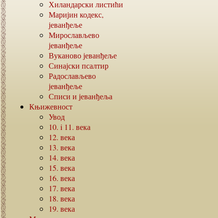
Хиландарски листићи
Маријин кодекс,
јеванђеље
Мирослављево
јеванђеље
Вуканово јеванђеље
Синајски псалтир
Радослављево
јеванђеље
Списи и јеванђеља
Књижевност
Увод
10. i 11.
века
12.
века
13.
века
14.
века
15.
века
16.
века
17.
века
18.
века
19.
века