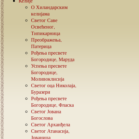
Келије
О Хиландарским
келијама
Светог Саве
Освећеног,
Типикарница
Преображења,
Патерица
Рођења пресвете
Богородице, Маруда
Успења пресвете
Богородице,
Моливоклисија
Светог оца Николаја,
Буразери
Рођења пресвете
Богородице, Фласка
Светог Јована
Богослова
Светог Арханђела
Светог Атанасија,
Јованица