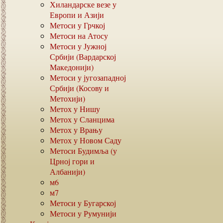
Хиландарске везе у
Европи и Азији
Метоси у Грчкој
Метоси на Атосу
Метоси у Јужној
Србији (Вардарској
Македонији)
Метоси у југозападној
Србији (Косову и
Метохији)
Метох у Нишу
Метох у Сланцима
Метох у Врању
Метох у Новом Саду
Метоси Будимља (у
Црној гори и
Албанији)
м6
м7
Метоси у Бугарској
Метоси у Румунији