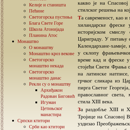
какво је на Спасовој
Келије и станишта
стилског решења на ко
Пећине
Светогорска пустиња
Та савременост, као и многе сличности у појединостима, стављају ове
Блага Свете Горе
хиландарске фреске 
Школа Атонијада
историјском смислу
Планина Атос
Цариграду. У питању 
Монаштво
Календархане-xамије, 
О монаштву
у склопу фрањевачко
Монаштво кроз векове
време кад и фреске у
Светогорско
монаштво некада
стојећи Свети Фрања о
Светогорско
на латинске натписе
монаштво данас
грчког сликара из Ца
Рекли су о монаштву
пирга Светог Георгија,
Архиђакон
православног света,
Радован Биговић
стила XIII века.
Игуман
Цетињског
За раздобље XIII и XIV века се везује и осликавање цркве Свете
манастира
Тројице на Спасовој В
Српски ктитори
уздизао Преображењски
Срби као ктитори