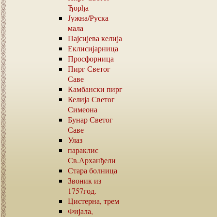
Ђорђа
Јужна
/
Руска
мала
Пајсијева келија
Еклисијарница
Просфорница
Пирг Светог
Саве
Камбански пирг
Келија Светог
Симеона
Бунар Светог
Саве
Улаз
параклис
Св.Арханђели
Стара болница
Звоник из
1757
год.
Цистерна, трем
Фијала,