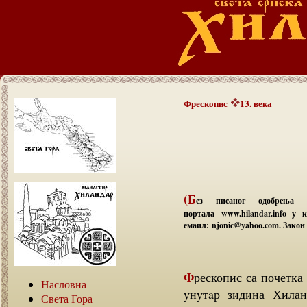
Фрескопис
13. века
(Б
ез писаног одобрења а
портала www.hilandar.info у
емаил: njonic@yahoo.com. Закон 
Фрескопис са почетка XIII века је данас најстарији фрекопис сачуван
Насловна
унутaр зидина Хилан
Света Гора