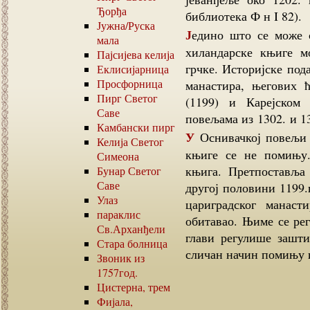
Ђорђа
библиотека Ф н I 82).
Јужна
/
Руска
Једино што се може сигурно претпоставити јесте да су првобитне
мала
хиландарске књиге м
Пајсијева келија
грчке. Историјске под
Еклисијарница
Просфорница
манастира, његових 
Пирг Светог
(1199) и Карејском
Саве
повељама из 1302. и 1
Камбански пирг
У Оснивачкој повељи великог жупана Стефана Немање из 1198.год,
Келија Светог
књиге се не помињу.
Симеона
књига. Претпоставља 
Бунар Светог
Саве
другој половини 1199.
Улаз
цариградског манаст
параклис
обитавао. Њиме се рег
Св.Арханђели
глави регулише зашт
Стара болница
сличан начин помињу и
Звоник из
1757
год.
Цистерна, трем
Фијала,