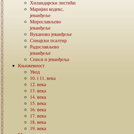
Хиландарски листићи
Маријин кодекс,
јеванђеље
Мирослављево
јеванђеље
Вуканово јеванђеље
Синајски псалтир
Радослављево
јеванђеље
Списи и јеванђеља
Књижевност
Увод
10. i 11.
века
12.
века
13.
века
14.
века
15.
века
16.
века
17.
века
18.
века
19.
века