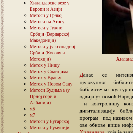
Хиландарске везе у
Европи и Азији
Метоси у Грчкој
Метоси на Атосу
Метоси у Јужној
Србији (Вардарској
Македонији)
Метоси у југозападној
Србији (Косову и
Хилан
Метохији)
Метох у Нишу
Метох у Сланцима
Данас се интензивно ради на очувању и обнови
Метох у Врању
целокупног библиоте
Метох у Новом Саду
библиотечко културн
Метоси Будимља (у
одвија уз помоћ Народ
Црној гори и
Албанији)
и контролишу конзе
м6
дигитализацију библ
м7
програм под називом 
Метоси у Бугарској
ове обнове више инф
Метоси у Румунији
Хиландара
, која је за