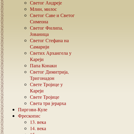
Светог Андреје
Млин, милос
Светог Саве и Светог
Симеона
Светог Филипа,
Јованица
Светог Стефана на
Самарији
Светих Архангела у
Кареји
Папа Конаки
Светог Димитрија,
Тригонадон
Свете Тројице у
Кареји
Свете Тројице
Света три јерарха
Пиргови-Куле
Фрескопис
13.
века
14.
века