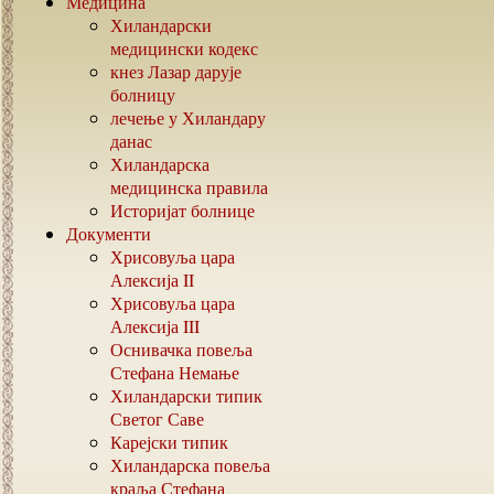
Медицина
Хиландарски
медицински кодекс
кнез Лазар дарује
болницу
лечење у Хиландару
данас
Хиландарска
медицинска правила
Историјат болнице
Документи
Хрисовуља цара
Алексија
II
Хрисовуља цара
Алексија
III
Оснивачка повеља
Стефана Немање
Хиландарски типик
Светог Саве
Карејски типик
Хиландарска повеља
краља Стефана