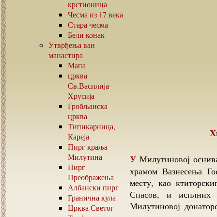
крстионица
Чесма из
17
века
Стара чесма
Бели конак
Утврђења ван
манастира
Мапа
црква
Св.Василија-
Хрусија
Гробљанска
црква
Типикарница,
Кареја
Пирг краља
Милутина
У Милутиновој оснивачкој повељи за Хиландарски Пирг Хрусију са
Пирг
храмом Вазнесења Го
Преображења
месту, као ктиторск
Албански пирг
Спасов, и исплних 
Гранична кула
Милутиновој донаторс
Црква Светог