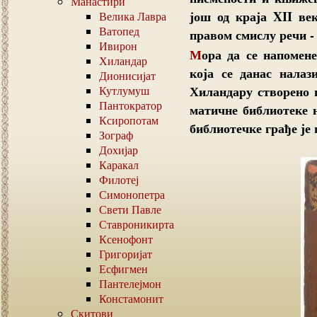
Манастири
још од краја XII век
Велика Лавра
Ватопед
правом смислу речи -
Ивирон
Мора да се напомене да је ова збирка књига и покретног добра
Хиландар
која се данас нала
Дионисијат
Хиландару створено 
Кутлумуш
Пантократор
матичне библиотеке 
Ксиропотам
библиотечке грађе је
Зограф
Дохијар
Каракал
Филотеј
Симонопетра
Свети Павле
Ставроникирта
Ксенофонт
Григоријат
Есфигмен
Пантелејмон
Констамонит
Скитови