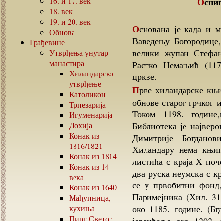
16.
и
17.
век
Осн
18.
век
19.
и
20.
век
Основана је када и манастир око 1198.године. Манастир, посвећен
Обнова
Ваведењу Богородице
Грађевине
велики жупан Стефан
Утврђења унутар
манастира
Растко Немањић (117
Хиландарско
цркве.
утврђење
Прве хиландарске књиге набављене су из литургијских потреба, пре
Католикон
обнове старог грчког 
Трпезарија
Током 1198. године,
Игуменарија
Дохија
Библиотека је најверо
Конак из
Димитрије Богдано
1816/1821
Хиландару нема књиг
Конак из
1814
листића с краја X поч
Конак из
14.
два руска неумска с кр
века
се у првобитни фонд,
Конак из
1640
Паримејника (Хил. 31
Мађупница,
кухиња
око 1185. године. (Б
Пирг Светог
јеванђеље око 1202. 