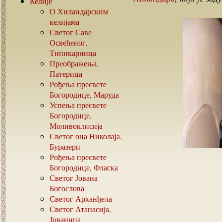
Келије
О Хиландарским
келијама
Светог Саве
Освећеног,
Типикарница
Преображења,
Патерица
Рођења пресвете
Богородице, Маруда
Успења пресвете
Богородице,
Моливоклисија
Светог оца Николаја,
Буразери
Рођења пресвете
Богородице, Фласка
Светог Јована
Богослова
Светог Арханђела
Светог Атанасија,
Јованица