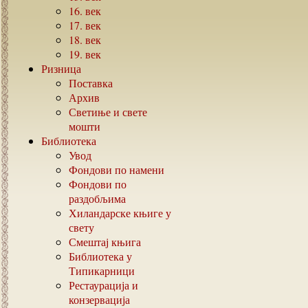
16.
век
17.
век
18.
век
19.
век
Ризница
Поставка
Архив
Светиње и свете
мошти
Библиотека
Увод
Фондови по намени
Фондови по
раздобљима
Хиландарске књиге у
свету
Смештај књига
Библиотека у
Типикарници
Рестаурација и
конзервација