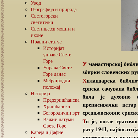
Увод
Географија и природа
Светогорски
светитељи
Светиње,св.мошти и
иконе
Правни статус
Историјат
управе Свете
Горе
У манастирској библиотеци чува се једна од најбројнијих светских
Управа Свете
збирки словенских ру
Горе данас
Хиландарска библиотека је најстарија и најзначајнија стара
Међунродни
положај
српска сачувана биб
Историја
била је духовно 
Предхришћанска
преписивачки цетар
Хришћанска
средњовековне српске
Богородичин врт
Важни датуми
То је, после трагичног пожара Народне библиотеке у Београду у
Свете Горе
рату 1941, најбогати
Кареја и Дафне
писмености и књиже