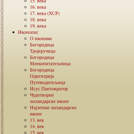
15.
века
16.
века
17.
века (ХСР)
18.
века
19.
века
Иконопис
О иконама
Богородица
Тројеручица
Богородица
Млекопитатељница
Богородица
Одигитрија
Путеводитељица
Исус Пантократор
Чудотворне
хиландарске иконе
Најлепше хиландарске
иконе
13.
век
14.
век
15.
век