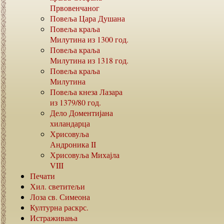
Првовенчаног
Повеља Цара Душана
Повеља краља
Милутина из
1300
год.
Повеља краља
Милутина из
1318
год.
Повеља краља
Милутина
Повеља кнеза Лазара
из
1379/80
год.
Дело Доментијана
хиландарца
Хрисовуља
Андроника
II
Хрисовуља Михајла
VIII
Печати
Хил. светитељи
Лоза св. Симеона
Културна раскрс.
Истраживања