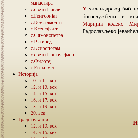
манастира
У хиландарској библиотеци су чувани највећи данас познати српски
с.свети Павле
с.Григоријат
богослужбени и к
с.Констамонит
Маријин кодекс
,
Мир
с.Ксенофонт
Радослављево јеванђељ
с.Симонопетра
с.Ватопед
с.Ксиропотам
с.свети Пантелејмон
с.Филотеј
с.Есфигмен
Историја
10.
и
11.
век
12.
и
13.
век
14.
и
15.
век
16.
и
17.
век
18.
и
19.
век
20.
век
Градитељство
12.
и
13.
век
14.
и
15.
век