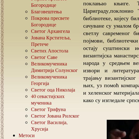
поклањао књиге. 
Богородице
Цариграду,поклонио 
Благовештења
библиотеке, којесу би
Покрова пресвете
Богородице
сачуване су умалом бр
Светог Архангела
светлу савременог б
Јована Крститеља,
појмови, библиотечки
Претече
остају суштински и
Светих Апостола
византијска манастирс
Светог Саве
народа у средњем ве
Великомученика
извори и литератур
Димитрија Солунског
Великомученика
трајању византијског
Георгија
њих, уз помоћ компара
Светог оца Николаја
и хеленског материјал
40
севастијских
како су изгледале срп
мученика
Светог Трифуна
Светог Јована Рилског
Светог Василија,
Хрусија
Метоси