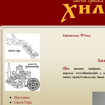
Библиотека
Увод
Хил
(Б
ез писаног одобрења а
портала www.hilandar.info у
емаил: njonic@yahoo.com. Закон 
Насловна
Света Гора