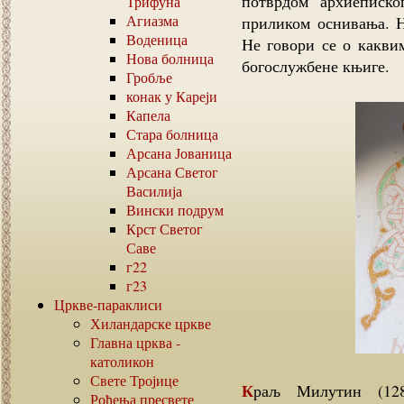
потврдом архиеписко
Трифуна
Агиазма
приликом оснивања. На
Воденица
Не говори се о каквим
Нова болница
богослужбене књиге.
Гробље
конак у Кареји
Капела
Стара болница
Арсана Јованица
Арсана Светог
Василија
Вински подрум
Крст Светог
Саве
г22
г23
Цркве-параклиси
Хиландарске цркве
Главна црква -
католикон
Свете Тројице
Краљ Милутин (1282-1321), велики ктитор-градитељ радо је
Рођења пресвете