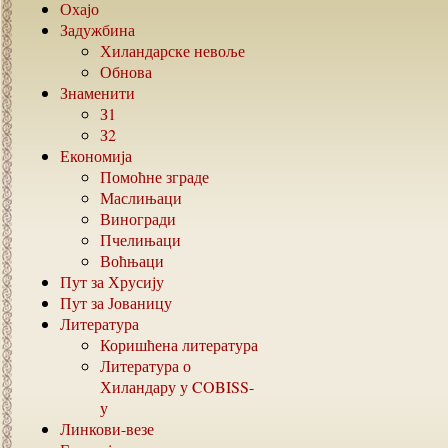
Охајо
Задужбина
Хиландарске невоље
Обнова
Знаменити
З1
З2
Економија
Помоћне зграде
Маслињаци
Виногради
Пчелињаци
Воћњаци
Пут за Хрусију
Пут за Јованицу
Литература
Коришћена литература
Литература о
Хиландару у
COBISS-
у
Линкови-везе