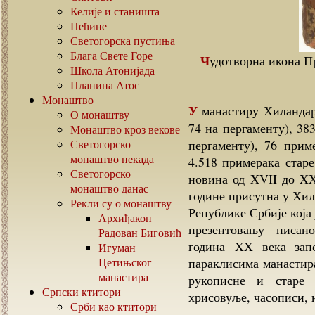
Келије и станишта
Пећине
Светогорска пустиња
Блага Свете Горе
Чудотворна икона Пресвете Богородице, заштитница хиландарске
Школа Атонијада
Планина Атос
Монаштво
У манастиру Хиландару чувају се 1.150 рукописа, (1076 на папиру и
О монаштву
74 на пергаменту), 38
Монаштво кроз векове
Светогорско
пергаменту), 76 прим
монаштво некада
4.518 примерака старе
Светогорско
новина од XVII до XX
монаштво данас
године присутна у Хил
Рекли су о монаштву
Републике Србије која
Архиђакон
презентовању писан
Радован Биговић
година XX века зап
Игуман
Цетињског
параклисима манастира
манастира
рукописне и старе
Српски ктитори
хрисовуље, часописи, 
Срби као ктитори