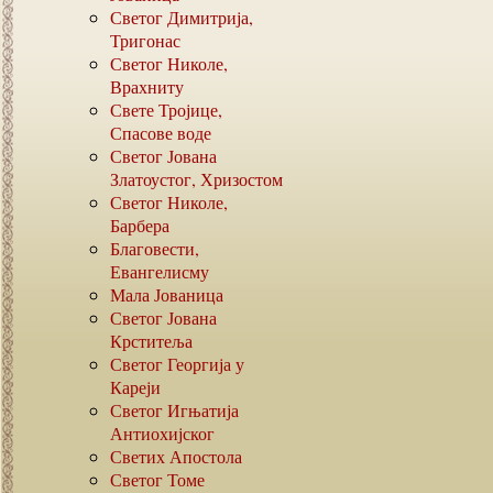
Светог Димитрија,
Тригонас
Светог Николе,
Врахниту
Свете Тројице,
Спасове воде
Светог Јована
Златоустог, Хризостом
Светог Николе,
Барбера
Благовести,
Евангелисму
Мала Јованица
Светог Јована
Крститеља
Светог Георгија у
Кареји
Светог Игњатија
Антиохијског
Светих Апостола
Светог Томе