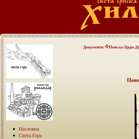
Документи
Повеља Цара Д
Пове
Насловна
Света Гора