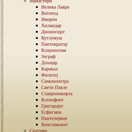
Манастири
Велика Лавра
Ватопед
Ивирон
Хиландар
Дионисијат
Кутлумуш
Пантократор
Ксиропотам
Зограф
Дохијар
Каракал
Филотеј
Симонопетра
Свети Павле
Ставроникирта
Ксенофонт
Григоријат
Есфигмен
Пантелејмон
Констамонит
Скитови