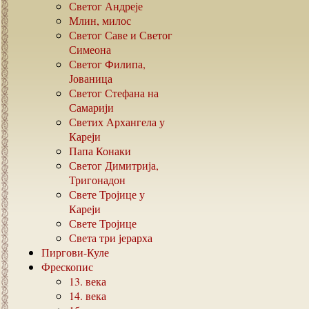
Светог Андреје
Млин, милос
Светог Саве и Светог
Симеона
Светог Филипа,
Јованица
Светог Стефана на
Самарији
Светих Архангела у
Кареји
Папа Конаки
Светог Димитрија,
Тригонадон
Свете Тројице у
Кареји
Свете Тројице
Света три јерарха
Пиргови-Куле
Фрескопис
13.
века
14.
века