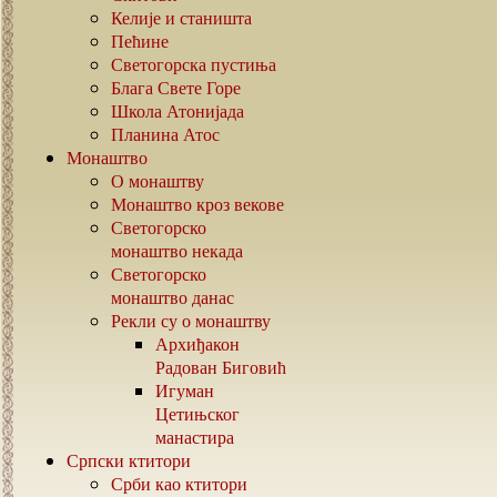
Келије и станишта
Пећине
Светогорска пустиња
Блага Свете Горе
Школа Атонијада
Планина Атос
Монаштво
О монаштву
Монаштво кроз векове
Светогорско
монаштво некада
Светогорско
монаштво данас
Рекли су о монаштву
Архиђакон
Радован Биговић
Игуман
Цетињског
манастира
Српски ктитори
Срби као ктитори