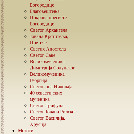
Богородице
Благовештења
Покрова пресвете
Богородице
Светог Архангела
Јована Крститеља,
Претече
Светих Апостола
Светог Саве
Великомученика
Димитрија Солунског
Великомученика
Георгија
Светог оца Николаја
40
севастијских
мученика
Светог Трифуна
Светог Јована Рилског
Светог Василија,
Хрусија
Метоси