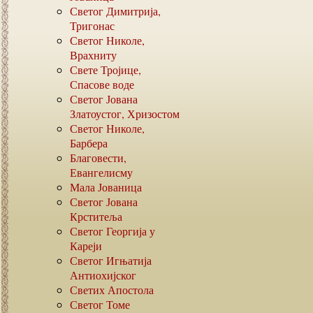
Светог Димитрија,
Тригонас
Светог Николе,
Врахниту
Свете Тројице,
Спасове воде
Светог Јована
Златоустог, Хризостом
Светог Николе,
Барбера
Благовести,
Евангелисму
Мала Јованица
Светог Јована
Крститеља
Светог Георгија у
Кареји
Светог Игњатија
Антиохијског
Светих Апостола
Светог Томе