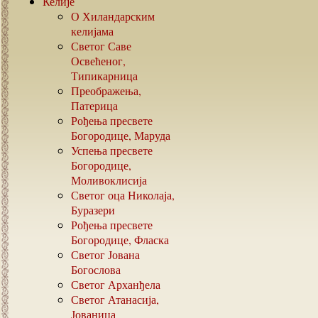
Келије
О Хиландарским
келијама
Светог Саве
Освећеног,
Типикарница
Преображења,
Патерица
Рођења пресвете
Богородице, Маруда
Успења пресвете
Богородице,
Моливоклисија
Светог оца Николаја,
Буразери
Рођења пресвете
Богородице, Фласка
Светог Јована
Богослова
Светог Арханђела
Светог Атанасија,
Јованица