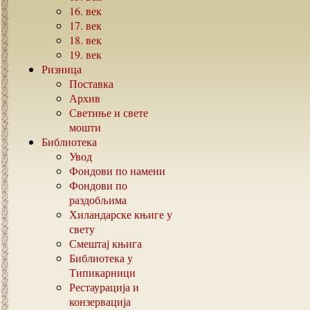
16.
век
17.
век
18.
век
19.
век
Ризница
Поставка
Архив
Светиње и свете
мошти
Библиотека
Увод
Фондови по намени
Фондови по
раздобљима
Хиландарске књиге у
свету
Смештај књига
Библиотека у
Типикарници
Рестаурација и
конзервација