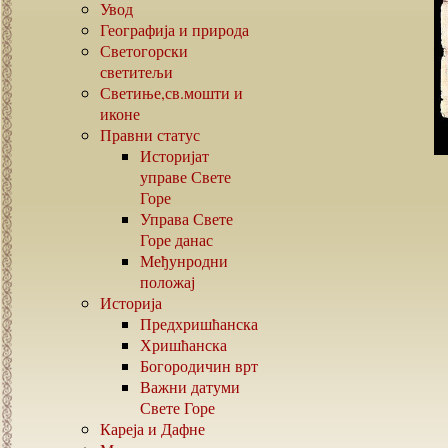
Увод
Географија и природа
Светогорски
светитељи
Светиње,св.мошти и
иконе
Правни статус
Историјат
управе Свете
Горе
Управа Свете
Горе данас
Међунродни
положај
Историја
Предхришћанска
Хришћанска
Богородичин врт
Важни датуми
Свете Горе
Кареја и Дафне