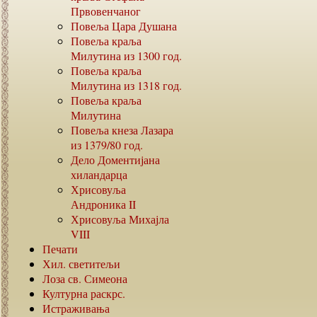
Првовенчаног
Повеља Цара Душана
Повеља краља
Милутина из
1300
год.
Повеља краља
Милутина из
1318
год.
Повеља краља
Милутина
Повеља кнеза Лазара
из
1379/80
год.
Дело Доментијана
хиландарца
Хрисовуља
Андроника
II
Хрисовуља Михајла
VIII
Печати
Хил. светитељи
Лоза св. Симеона
Културна раскрс.
Истраживања