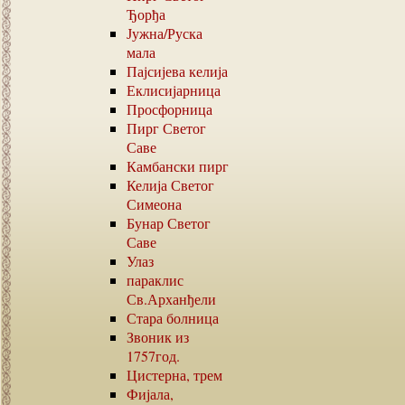
Ђорђа
Јужна
/
Руска
мала
Пајсијева келија
Еклисијарница
Просфорница
Пирг Светог
Саве
Камбански пирг
Келија Светог
Симеона
Бунар Светог
Саве
Улаз
параклис
Св.Арханђели
Стара болница
Звоник из
1757
год.
Цистерна, трем
Фијала,