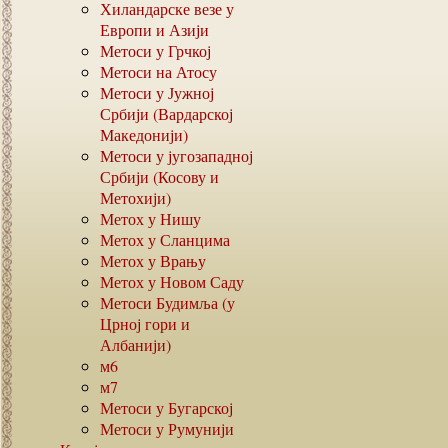
Хиландарске везе у
Европи и Азији
Метоси у Грчкој
Метоси на Атосу
Метоси у Јужној
Србији (Вардарској
Македонији)
Метоси у југозападној
Србији (Косову и
Метохији)
Метох у Нишу
Метох у Сланцима
Метох у Врању
Метох у Новом Саду
Метоси Будимља (у
Црној гори и
Албанији)
м6
м7
Метоси у Бугарској
Метоси у Румунији