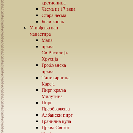
крстионица
Чесма из
17
века
Стара чесма
Бели конак
Утврђења ван
манастира
Мапа
црква
Св.Василија-
Хрусија
Гробљанска
црква
Типикарница,
Кареја
Пирг краља
Милутина
Пирг
Преображења
Албански пирг
Гранична кула
Црква Светог