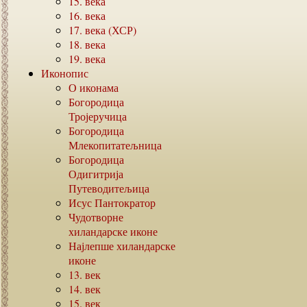
15.
века
16.
века
17.
века (ХСР)
18.
века
19.
века
Иконопис
О иконама
Богородица
Тројеручица
Богородица
Млекопитатељница
Богородица
Одигитрија
Путеводитељица
Исус Пантократор
Чудотворне
хиландарске иконе
Најлепше хиландарске
иконе
13.
век
14.
век
15.
век