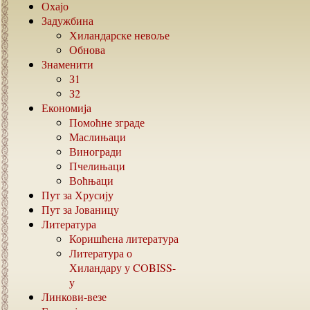
Охајо
Задужбина
Хиландарске невоље
Обнова
Знаменити
З1
З2
Економија
Помоћне зграде
Маслињаци
Виногради
Пчелињаци
Воћњаци
Пут за Хрусију
Пут за Јованицу
Литература
Коришћена литература
Литература о
Хиландару у
COBISS-
у
Линкови-везе