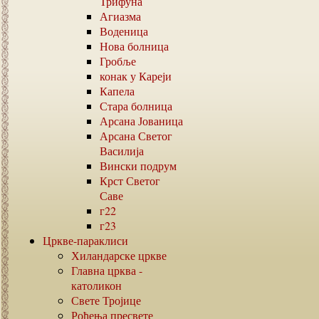
Трифуна
Агиазма
Воденица
Нова болница
Гробље
конак у Кареји
Капела
Стара болница
Арсана Јованица
Арсана Светог
Василија
Вински подрум
Крст Светог
Саве
г22
г23
Цркве-параклиси
Хиландарске цркве
Главна црква -
католикон
Свете Тројице
Рођења пресвете