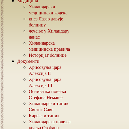
Медицина
Хиландарски
медицински кодекс
кнез Лазар дарује
болницу
лечење у Хиландару
данас
Хиландарска
медицинска правила
Историјат болнице
Документи
Хрисовуља цара
Алексија
II
Хрисовуља цара
Алексија
III
Оснивачка повеља
Стефана Немање
Хиландарски типик
Светог Саве
Карејски типик
Хиландарска повеља
краља Стефана