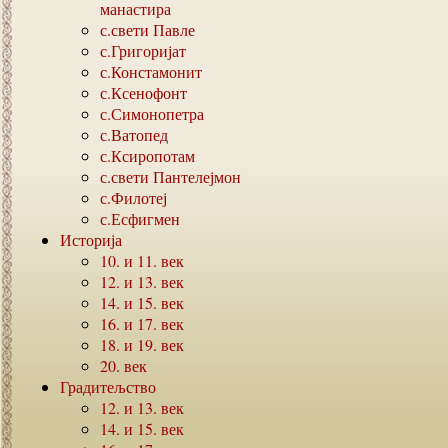
манастира
с.свети Павле
с.Григоријат
с.Констамонит
с.Ксенофонт
с.Симонопетра
с.Ватопед
с.Ксиропотам
с.свети Пантелејмон
с.Филотеј
с.Есфигмен
Историја
10.
и
11.
век
12.
и
13.
век
14.
и
15.
век
16.
и
17.
век
18.
и
19.
век
20.
век
Градитељство
12.
и
13.
век
14.
и
15.
век