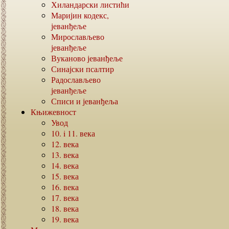
Хиландарски листићи
Маријин кодекс,
јеванђеље
Мирослављево
јеванђеље
Вуканово јеванђеље
Синајски псалтир
Радослављево
јеванђеље
Списи и јеванђеља
Књижевност
Увод
10. i 11.
века
12.
века
13.
века
14.
века
15.
века
16.
века
17.
века
18.
века
19.
века