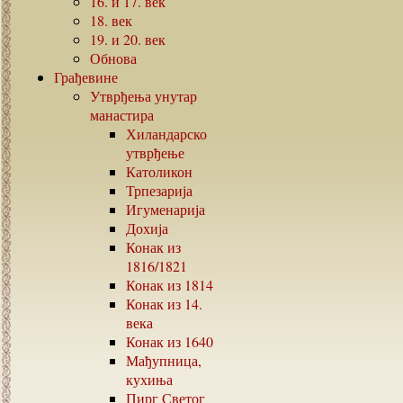
16.
и
17.
век
18.
век
19.
и
20.
век
Обнова
Грађевине
Утврђења унутар
манастира
Хиландарско
утврђење
Католикон
Трпезарија
Игуменарија
Дохија
Конак из
1816/1821
Конак из
1814
Конак из
14.
века
Конак из
1640
Мађупница,
кухиња
Пирг Светог