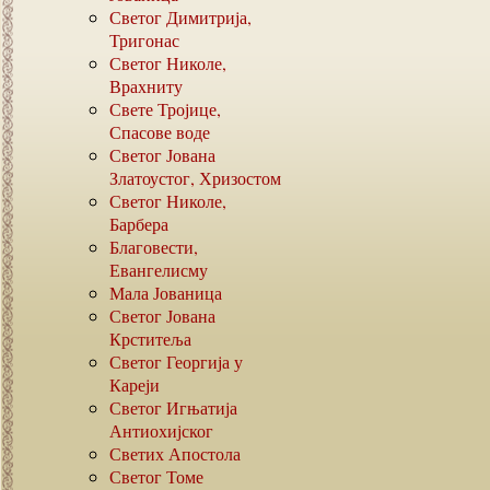
Светог Димитрија,
Тригонас
Светог Николе,
Врахниту
Свете Тројице,
Спасове воде
Светог Јована
Златоустог, Хризостом
Светог Николе,
Барбера
Благовести,
Евангелисму
Мала Јованица
Светог Јована
Крститеља
Светог Георгија у
Кареји
Светог Игњатија
Антиохијског
Светих Апостола
Светог Томе