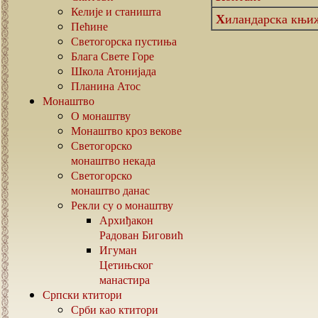
Келије и станишта
Хиландарска књи
Пећине
Светогорска пустиња
Блага Свете Горе
Школа Атонијада
Планина Атос
Монаштво
О монаштву
Монаштво кроз векове
Светогорско
монаштво некада
Светогорско
монаштво данас
Рекли су о монаштву
Архиђакон
Радован Биговић
Игуман
Цетињског
манастира
Српски ктитори
Срби као ктитори