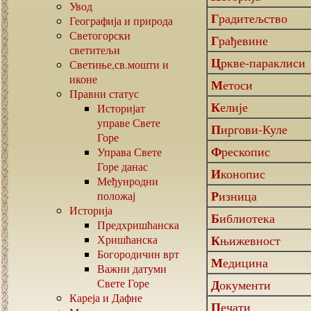
Увод
Градитељство
Географија и природа
Светогорски
Грађевине
светитељи
Цркве-параклиси
Светиње,св.мошти и
иконе
Метоси
Правни статус
Келије
Историјат
управе Свете
Пиргови-Куле
Горе
Фрескопис
Управа Свете
Горе данас
Иконопис
Међунродни
Ризница
положај
Историја
Библиотека
Предхришћанска
Хришћанска
Књижевност
Богородичин врт
Медицина
Важни датуми
Свете Горе
Документи
Кареја и Дафне
Печати