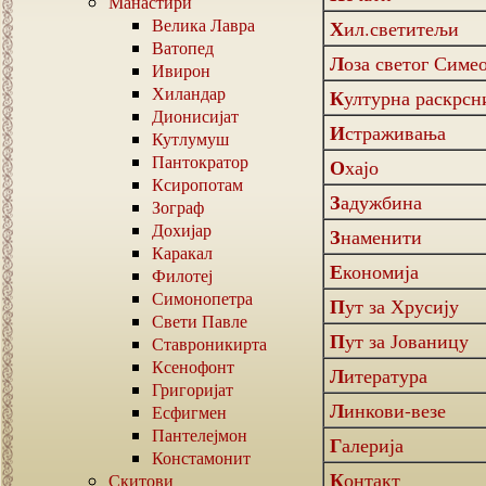
Манастири
Велика Лавра
Хил.светитељи
Ватопед
Лоза светог Симе
Ивирон
Хиландар
Културна раскрс
Дионисијат
Истраживања
Кутлумуш
Пантократор
Охајо
Ксиропотам
Задужбина
Зограф
Дохијар
Знаменити
Каракал
Економија
Филотеј
Симонопетра
Пут за Хрусију
Свети Павле
Пут за Јованицу
Ставроникирта
Ксенофонт
Литература
Григоријат
Линкови-везе
Есфигмен
Пантелејмон
Галерија
Констамонит
Контакт
Скитови