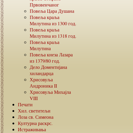
Првовенчаног
Повеља Цара Душана
Повеља краља
Милутина из
1300
год.
Повеља краља
Милутина из
1318
год.
Повеља краља
Милутина
Повеља кнеза Лазара
из
1379/80
год.
Дело Доментијана
хиландарца
Хрисовуља
Андроника
II
Хрисовуља Михајла
VIII
Печати
Хил. светитељи
Лоза св. Симеона
Културна раскрс.
Истраживања