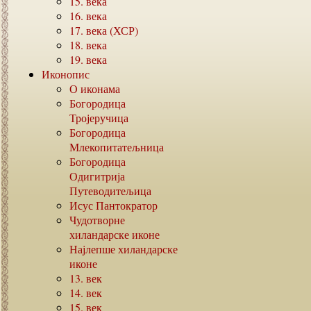
15.
века
16.
века
17.
века (ХСР)
18.
века
19.
века
Иконопис
О иконама
Богородица
Тројеручица
Богородица
Млекопитатељница
Богородица
Одигитрија
Путеводитељица
Исус Пантократор
Чудотворне
хиландарске иконе
Најлепше хиландарске
иконе
13.
век
14.
век
15.
век