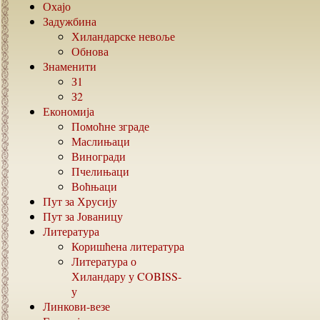
Охајо
Задужбина
Хиландарске невоље
Обнова
Знаменити
З1
З2
Економија
Помоћне зграде
Маслињаци
Виногради
Пчелињаци
Воћњаци
Пут за Хрусију
Пут за Јованицу
Литература
Коришћена литература
Литература о
Хиландару у
COBISS-
у
Линкови-везе