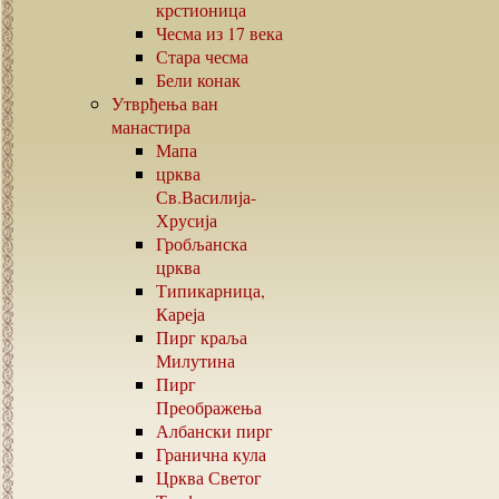
крстионица
Чесма из
17
века
Стара чесма
Бели конак
Утврђења ван
манастира
Мапа
црква
Св.Василија-
Хрусија
Гробљанска
црква
Типикарница,
Кареја
Пирг краља
Милутина
Пирг
Преображења
Албански пирг
Гранична кула
Црква Светог