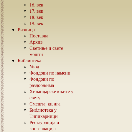
16.
век
17.
век
18.
век
19.
век
Ризница
Поставка
Архив
Светиње и свете
мошти
Библиотека
Увод
Фондови по намени
Фондови по
раздобљима
Хиландарске књиге у
свету
Смештај књига
Библиотека у
Типикарници
Рестаурација и
конзервација