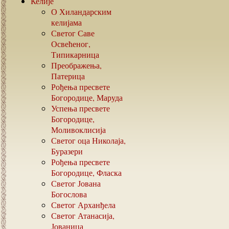
Келије
О Хиландарским
келијама
Светог Саве
Освећеног,
Типикарница
Преображења,
Патерица
Рођења пресвете
Богородице, Маруда
Успења пресвете
Богородице,
Моливоклисија
Светог оца Николаја,
Буразери
Рођења пресвете
Богородице, Фласка
Светог Јована
Богослова
Светог Арханђела
Светог Атанасија,
Јованица