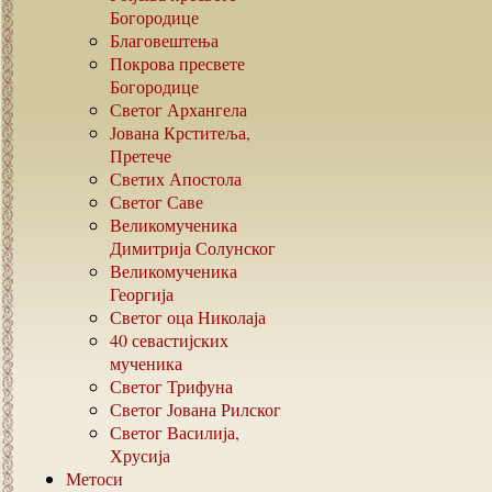
Богородице
Благовештења
Покрова пресвете
Богородице
Светог Архангела
Јована Крститеља,
Претече
Светих Апостола
Светог Саве
Великомученика
Димитрија Солунског
Великомученика
Георгија
Светог оца Николаја
40
севастијских
мученика
Светог Трифуна
Светог Јована Рилског
Светог Василија,
Хрусија
Метоси