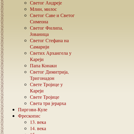
Светог Андреје
Млин, милос
Светог Саве и Светог
Симеона
Светог Филипа,
Јованица
Светог Стефана на
Самарији
Светих Архангела у
Кареји
Папа Конаки
Светог Димитрија,
Тригонадон
Свете Тројице у
Кареји
Свете Тројице
Света три јерарха
Пиргови-Куле
Фрескопис
13.
века
14.
века