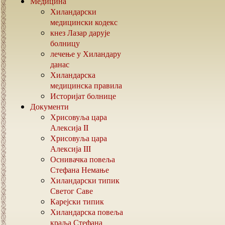
Медицина
Хиландарски
медицински кодекс
кнез Лазар дарује
болницу
лечење у Хиландару
данас
Хиландарска
медицинска правила
Историјат болнице
Документи
Хрисовуља цара
Алексија
II
Хрисовуља цара
Алексија
III
Оснивачка повеља
Стефана Немање
Хиландарски типик
Светог Саве
Карејски типик
Хиландарска повеља
краља Стефана