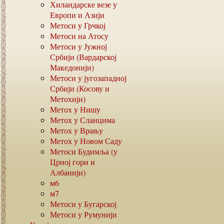
Хиландарске везе у
Европи и Азији
Метоси у Грчкој
Метоси на Атосу
Метоси у Јужној
Србији (Вардарској
Македонији)
Метоси у југозападној
Србији (Косову и
Метохији)
Метох у Нишу
Метох у Сланцима
Метох у Врању
Метох у Новом Саду
Метоси Будимља (у
Црној гори и
Албанији)
м6
м7
Метоси у Бугарској
Метоси у Румунији