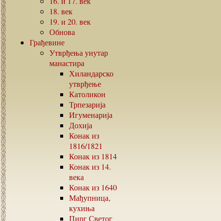
16.
и
17.
век
18.
век
19.
и
20.
век
Обнова
Грађевине
Утврђења унутар
манастира
Хиландарско
утврђење
Католикон
Трпезарија
Игуменарија
Дохија
Конак из
1816/1821
Конак из
1814
Конак из
14.
века
Конак из
1640
Мађупница,
кухиња
Пирг Светог