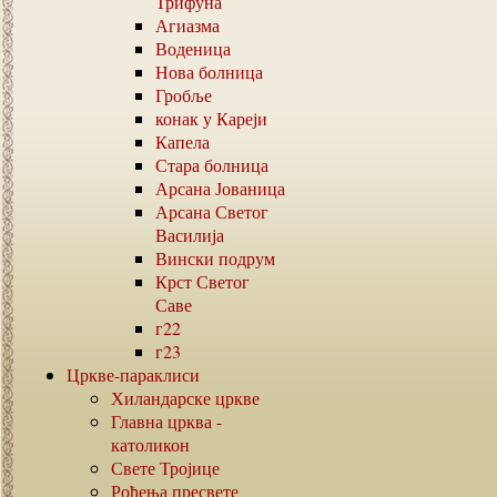
Трифуна
Агиазма
Воденица
Нова болница
Гробље
конак у Кареји
Капела
Стара болница
Арсана Јованица
Арсана Светог
Василија
Вински подрум
Крст Светог
Саве
г22
г23
Цркве-параклиси
Хиландарске цркве
Главна црква -
католикон
Свете Тројице
Рођења пресвете