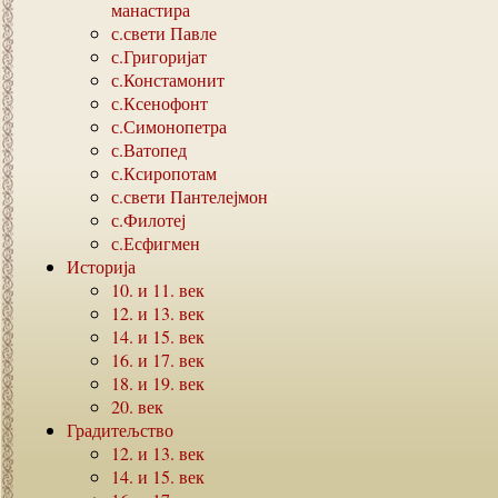
манастира
с.свети Павле
с.Григоријат
с.Констамонит
с.Ксенофонт
с.Симонопетра
с.Ватопед
с.Ксиропотам
с.свети Пантелејмон
с.Филотеј
с.Есфигмен
Историја
10.
и
11.
век
12.
и
13.
век
14.
и
15.
век
16.
и
17.
век
18.
и
19.
век
20.
век
Градитељство
12.
и
13.
век
14.
и
15.
век