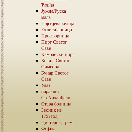
Ђорђа
Јужна
/
Руска
мала
Пајсијева келија
Еклисијарница
Просфорница
Пирг Светог
Саве
Камбански пирг
Келија Светог
Симеона
Бунар Светог
Саве
Улаз
параклис
Св.Арханђели
Стара болница
Звоник из
1757
год.
Цистерна, трем
Фијала,