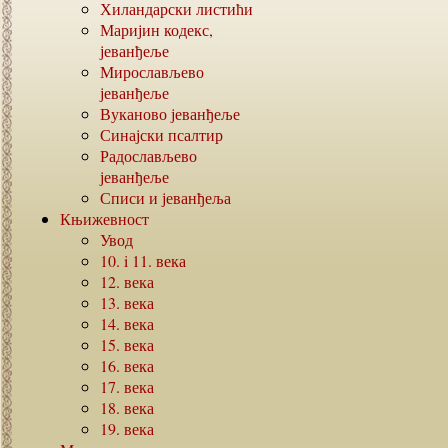
Хиландарски листићи
Маријин кодекс,
јеванђеље
Мирослављево
јеванђеље
Вуканово јеванђеље
Синајски псалтир
Радослављево
јеванђеље
Списи и јеванђеља
Књижевност
Увод
10. i 11.
века
12.
века
13.
века
14.
века
15.
века
16.
века
17.
века
18.
века
19.
века