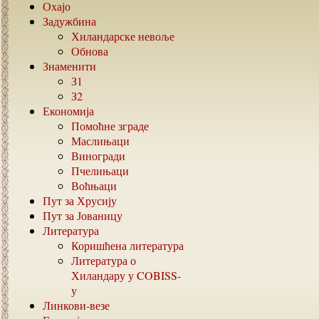
Охајо
Задужбина
Хиландарске невоље
Обнова
Знаменити
З1
З2
Економија
Помоћне зграде
Маслињаци
Виногради
Пчелињаци
Воћњаци
Пут за Хрусију
Пут за Јованицу
Литература
Коришћена литература
Литература о
Хиландару у
COBISS-
у
Линкови-везе