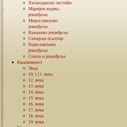
Хиландарски листићи
Маријин кодекс,
јеванђеље
Мирослављево
јеванђеље
Вуканово јеванђеље
Синајски псалтир
Радослављево
јеванђеље
Списи и јеванђеља
Књижевност
Увод
10. i 11.
века
12.
века
13.
века
14.
века
15.
века
16.
века
17.
века
18.
века
19.
века