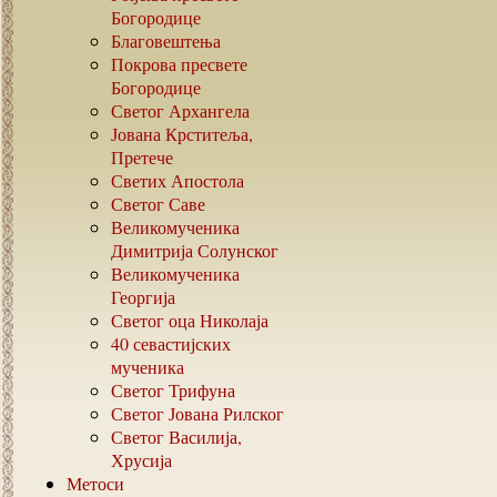
Богородице
Благовештења
Покрова пресвете
Богородице
Светог Архангела
Јована Крститеља,
Претече
Светих Апостола
Светог Саве
Великомученика
Димитрија Солунског
Великомученика
Георгија
Светог оца Николаја
40
севастијских
мученика
Светог Трифуна
Светог Јована Рилског
Светог Василија,
Хрусија
Метоси