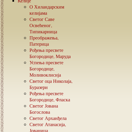
Келије
О Хиландарским
келијама
Светог Саве
Освећеног,
Типикарница
Преображења,
Патерица
Рођења пресвете
Богородице, Маруда
Успења пресвете
Богородице,
Моливоклисија
Светог оца Николаја,
Буразери
Рођења пресвете
Богородице, Фласка
Светог Јована
Богослова
Светог Арханђела
Светог Атанасија,
Јованица