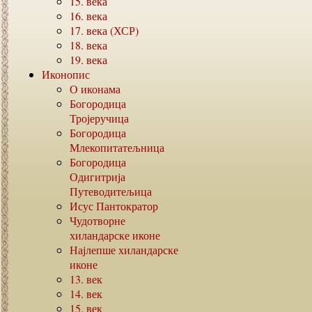
15.
века
16.
века
17.
века (ХСР)
18.
века
19.
века
Иконопис
О иконама
Богородица
Тројеручица
Богородица
Млекопитатељница
Богородица
Одигитрија
Путеводитељица
Исус Пантократор
Чудотворне
хиландарске иконе
Најлепше хиландарске
иконе
13.
век
14.
век
15.
век