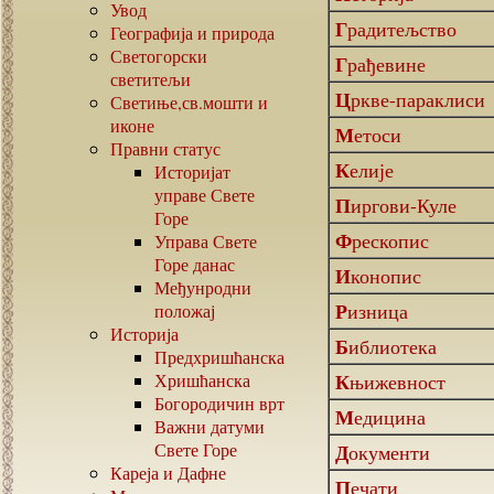
Увод
Градитељство
Географија и природа
Светогорски
Грађевине
светитељи
Цркве-параклиси
Светиње,св.мошти и
иконе
Метоси
Правни статус
Келије
Историјат
управе Свете
Пиргови-Куле
Горе
Фрескопис
Управа Свете
Горе данас
Иконопис
Међунродни
Ризница
положај
Историја
Библиотека
Предхришћанска
Хришћанска
Књижевност
Богородичин врт
Медицина
Важни датуми
Свете Горе
Документи
Кареја и Дафне
Печати