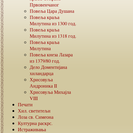
Првовенчаног
Повеља Цара Душана
Повеља краља
Милутина из
1300
год.
Повеља краља
Милутина из
1318
год.
Повеља краља
Милутина
Повеља кнеза Лазара
из
1379/80
год.
Дело Доментијана
хиландарца
Хрисовуља
Андроника
II
Хрисовуља Михајла
VIII
Печати
Хил. светитељи
Лоза св. Симеона
Културна раскрс.
Истраживања