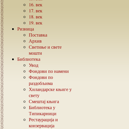
16.
век
17.
век
18.
век
19.
век
Ризница
Поставка
Архив
Светиње и свете
мошти
Библиотека
Увод
Фондови по намени
Фондови по
раздобљима
Хиландарске књиге у
свету
Смештај књига
Библиотека у
Типикарници
Рестаурација и
конзервација