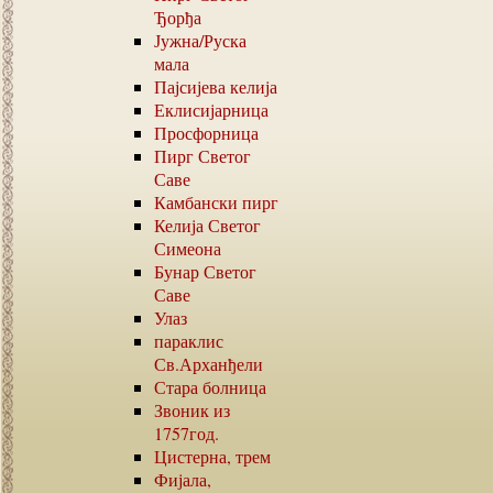
Ђорђа
Јужна
/
Руска
мала
Пајсијева келија
Еклисијарница
Просфорница
Пирг Светог
Саве
Камбански пирг
Келија Светог
Симеона
Бунар Светог
Саве
Улаз
параклис
Св.Арханђели
Стара болница
Звоник из
1757
год.
Цистерна, трем
Фијала,