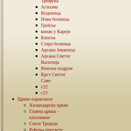
Трифуна
Агиазма
Воденица
Нова болница
Гробље
конак у Кареји
Капела
Стара болница
Арсана Јованица
Арсана Светог
Василија
Вински подрум
Крст Светог
Саве
г22
г23
Цркве-параклиси
Хиландарске цркве
Главна црква -
католикон
Свете Тројице
Рођења пресвете