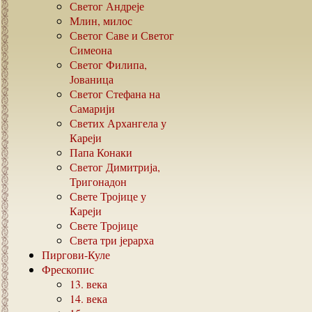
Светог Андреје
Млин, милос
Светог Саве и Светог
Симеона
Светог Филипа,
Јованица
Светог Стефана на
Самарији
Светих Архангела у
Кареји
Папа Конаки
Светог Димитрија,
Тригонадон
Свете Тројице у
Кареји
Свете Тројице
Света три јерарха
Пиргови-Куле
Фрескопис
13.
века
14.
века