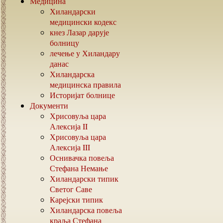
Медицина
Хиландарски
медицински кодекс
кнез Лазар дарује
болницу
лечење у Хиландару
данас
Хиландарска
медицинска правила
Историјат болнице
Документи
Хрисовуља цара
Алексија
II
Хрисовуља цара
Алексија
III
Оснивачка повеља
Стефана Немање
Хиландарски типик
Светог Саве
Карејски типик
Хиландарска повеља
краља Стефана