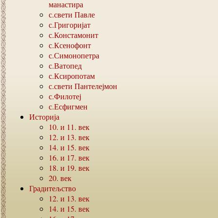
манастира
с.свети Павле
с.Григоријат
с.Констамонит
с.Ксенофонт
с.Симонопетра
с.Ватопед
с.Ксиропотам
с.свети Пантелејмон
с.Филотеј
с.Есфигмен
Историја
10.
и
11.
век
12.
и
13.
век
14.
и
15.
век
16.
и
17.
век
18.
и
19.
век
20.
век
Градитељство
12.
и
13.
век
14.
и
15.
век