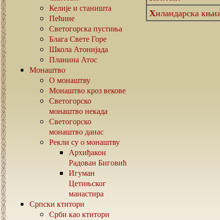
Келије и станишта
Хиландарска књи
Пећине
Светогорска пустиња
Блага Свете Горе
Школа Атонијада
Планина Атос
Монаштво
О монаштву
Монаштво кроз векове
Светогорско
монаштво некада
Светогорско
монаштво данас
Рекли су о монаштву
Архиђакон
Радован Биговић
Игуман
Цетињског
манастира
Српски ктитори
Срби као ктитори