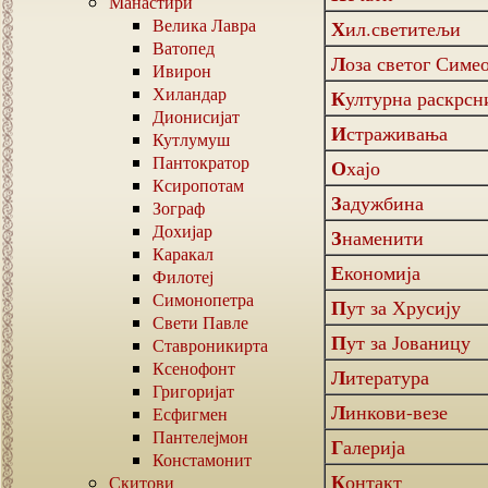
Манастири
Велика Лавра
Хил.светитељи
Ватопед
Лоза светог Симе
Ивирон
Хиландар
Културна раскрс
Дионисијат
Истраживања
Кутлумуш
Пантократор
Охајо
Ксиропотам
Задужбина
Зограф
Дохијар
Знаменити
Каракал
Економија
Филотеј
Симонопетра
Пут за Хрусију
Свети Павле
Пут за Јованицу
Ставроникирта
Ксенофонт
Литература
Григоријат
Линкови-везе
Есфигмен
Пантелејмон
Галерија
Констамонит
Контакт
Скитови