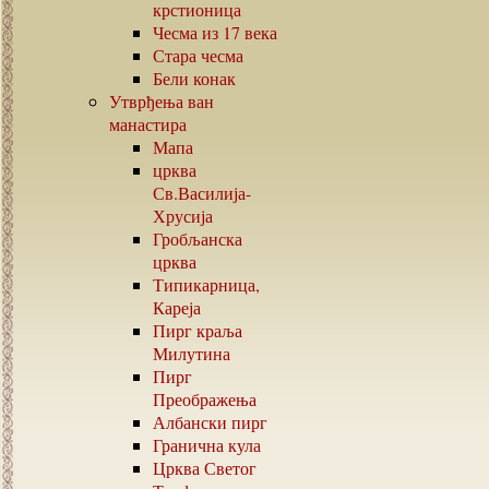
крстионица
Чесма из
17
века
Стара чесма
Бели конак
Утврђења ван
манастира
Мапа
црква
Св.Василија-
Хрусија
Гробљанска
црква
Типикарница,
Кареја
Пирг краља
Милутина
Пирг
Преображења
Албански пирг
Гранична кула
Црква Светог