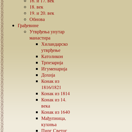
16.
и
17.
век
18.
век
19.
и
20.
век
Обнова
Грађевине
Утврђења унутар
манастира
Хиландарско
утврђење
Католикон
Трпезарија
Игуменарија
Дохија
Конак из
1816/1821
Конак из
1814
Конак из
14.
века
Конак из
1640
Мађупница,
кухиња
Пирг Светог