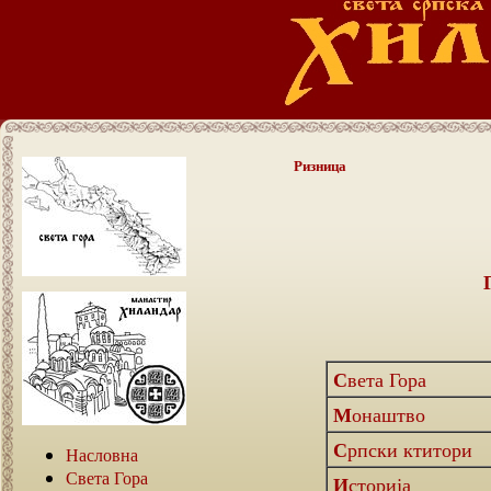
Ризница
Света Гора
Монаштво
Српски ктитори
Насловна
Света Гора
Историја