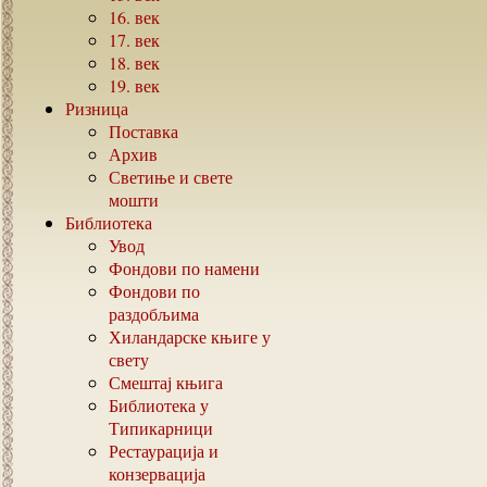
16.
век
17.
век
18.
век
19.
век
Ризница
Поставка
Архив
Светиње и свете
мошти
Библиотека
Увод
Фондови по намени
Фондови по
раздобљима
Хиландарске књиге у
свету
Смештај књига
Библиотека у
Типикарници
Рестаурација и
конзервација