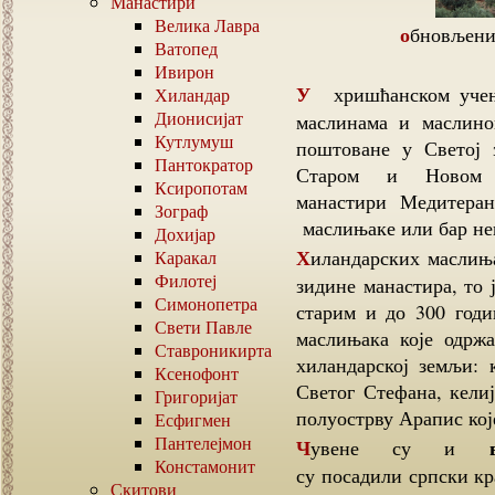
Манастири
Велика Лавра
обновљен
Ватопед
Ивирон
У хришћанском учењу је дубоко укорењена традиција и исхрана
Хиландар
Дионисијат
маслинама и маслин
Кутлумуш
поштоване у Светој 
Пантократор
Старом и Новом 
Ксиропотам
манастири Медитеран
Зограф
маслињаке или бар не
Дохијар
Хиландарских маслињака има више и лоцирани су: уз саме источне
Каракал
Филотеј
зидине манастира, то 
Симонопетра
старим и до 300 го
Свети Павле
маслињака које одрж
Ставроникирта
хиландарској земљи: 
Ксенофонт
Светог Стефана, кели
Григоријат
полуострву Арапис које
Есфигмен
Пантелејмон
Чувене су и
Констамонит
су посадили српски кр
Скитови