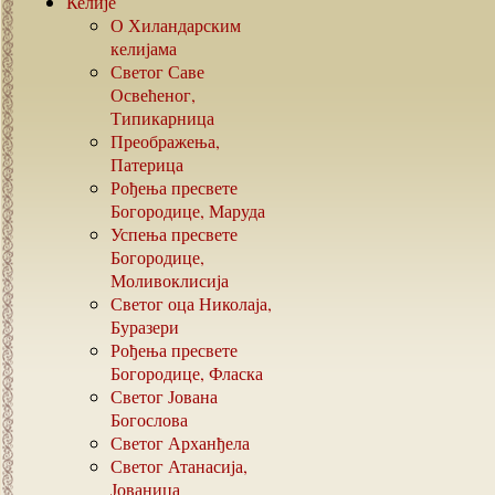
Келије
О Хиландарским
келијама
Светог Саве
Освећеног,
Типикарница
Преображења,
Патерица
Рођења пресвете
Богородице, Маруда
Успења пресвете
Богородице,
Моливоклисија
Светог оца Николаја,
Буразери
Рођења пресвете
Богородице, Фласка
Светог Јована
Богослова
Светог Арханђела
Светог Атанасија,
Јованица