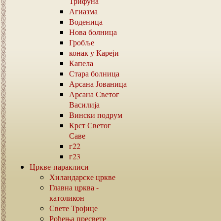
Трифуна
Агиазма
Воденица
Нова болница
Гробље
конак у Кареји
Капела
Стара болница
Арсана Јованица
Арсана Светог
Василија
Вински подрум
Крст Светог
Саве
г22
г23
Цркве-параклиси
Хиландарске цркве
Главна црква -
католикон
Свете Тројице
Рођења пресвете