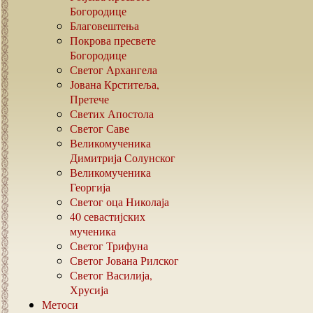
Богородице
Благовештења
Покрова пресвете
Богородице
Светог Архангела
Јована Крститеља,
Претече
Светих Апостола
Светог Саве
Великомученика
Димитрија Солунског
Великомученика
Георгија
Светог оца Николаја
40
севастијских
мученика
Светог Трифуна
Светог Јована Рилског
Светог Василија,
Хрусија
Метоси