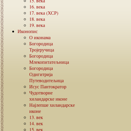
15.
века
16.
века
17.
века (ХСР)
18.
века
19.
века
Иконопис
О иконама
Богородица
Тројеручица
Богородица
Млекопитатељница
Богородица
Одигитрија
Путеводитељица
Исус Пантократор
Чудотворне
хиландарске иконе
Најлепше хиландарске
иконе
13.
век
14.
век
15.
век