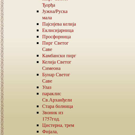
Ђорђа
Јужна
/
Руска
мала
Пајсијева келија
Еклисијарница
Просфорница
Пирг Светог
Саве
Камбански пирг
Келија Светог
Симеона
Бунар Светог
Саве
Улаз
параклис
Св.Арханђели
Стара болница
Звоник из
1757
год.
Цистерна, трем
Фијала,