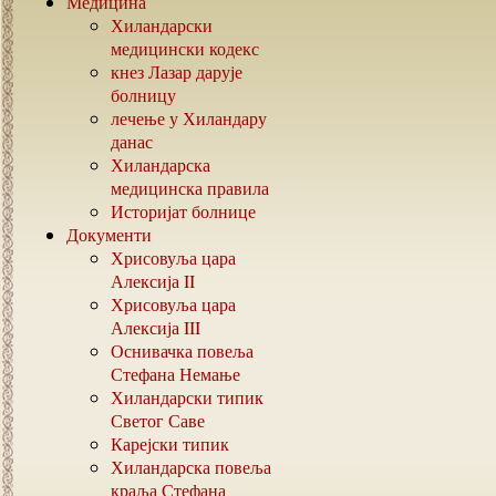
Медицина
Хиландарски
медицински кодекс
кнез Лазар дарује
болницу
лечење у Хиландару
данас
Хиландарска
медицинска правила
Историјат болнице
Документи
Хрисовуља цара
Алексија
II
Хрисовуља цара
Алексија
III
Оснивачка повеља
Стефана Немање
Хиландарски типик
Светог Саве
Карејски типик
Хиландарска повеља
краља Стефана