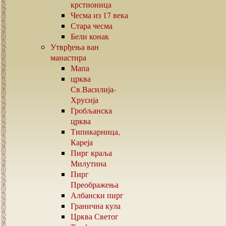
крстионица
Чесма из
17
века
Стара чесма
Бели конак
Утврђења ван
манастира
Мапа
црква
Св.Василија-
Хрусија
Гробљанска
црква
Типикарница,
Кареја
Пирг краља
Милутина
Пирг
Преображења
Албански пирг
Гранична кула
Црква Светог