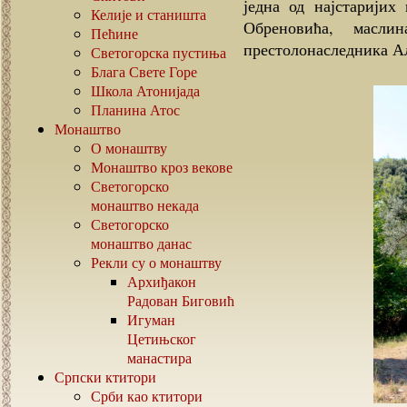
једна од најстарији
Келије и станишта
Обреновића, масли
Пећине
престолонаследника Ал
Светогорска пустиња
Блага Свете Горе
Школа Атонијада
Планина Атос
Монаштво
О монаштву
Монаштво кроз векове
Светогорско
монаштво некада
Светогорско
монаштво данас
Рекли су о монаштву
Архиђакон
Радован Биговић
Игуман
Цетињског
манастира
Српски ктитори
Срби као ктитори