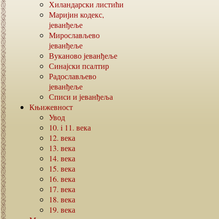
Хиландарски листићи
Маријин кодекс,
јеванђеље
Мирослављево
јеванђеље
Вуканово јеванђеље
Синајски псалтир
Радослављево
јеванђеље
Списи и јеванђеља
Књижевност
Увод
10. i 11.
века
12.
века
13.
века
14.
века
15.
века
16.
века
17.
века
18.
века
19.
века