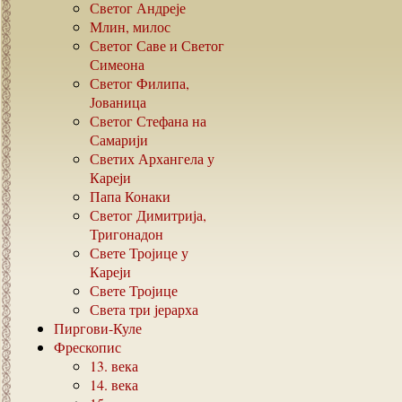
Светог Андреје
Млин, милос
Светог Саве и Светог
Симеона
Светог Филипа,
Јованица
Светог Стефана на
Самарији
Светих Архангела у
Кареји
Папа Конаки
Светог Димитрија,
Тригонадон
Свете Тројице у
Кареји
Свете Тројице
Света три јерарха
Пиргови-Куле
Фрескопис
13.
века
14.
века