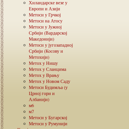
Хиландарске везе у
Европи и Азији
Метоси у Грчкој
Метоси на Атосу
Метоси у Јужној
Србији (Вардарској
Македонији)
Метоси у југозападној
Србији (Косову и
Метохији)
Метох у Нишу
Метох у Сланцима
Метох у Врању
Метох у Новом Саду
Метоси Будимља (у
Црној гори и
Албанији)
м6
м7
Метоси у Бугарској
Метоси у Румунији