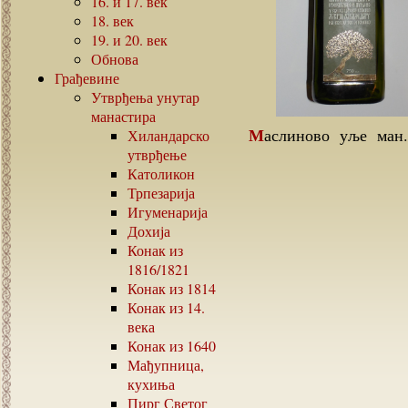
16.
и
17.
век
18.
век
19.
и
20.
век
Обнова
Грађевине
Утврђења унутар
манастира
Маслиново уље ман.Хиландара Маслиново уље келија
Хиландарско
утврђење
Католикон
Трпезарија
Игуменарија
Дохија
Конак из
1816/1821
Конак из
1814
Конак из
14.
века
Конак из
1640
Мађупница,
кухиња
Пирг Светог