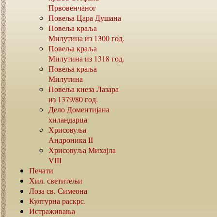
Првовенчаног
Повеља Цара Душана
Повеља краља
Милутина из
1300
год.
Повеља краља
Милутина из
1318
год.
Повеља краља
Милутина
Повеља кнеза Лазара
из
1379/80
год.
Дело Доментијана
хиландарца
Хрисовуља
Андроника
II
Хрисовуља Михајла
VIII
Печати
Хил. светитељи
Лоза св. Симеона
Културна раскрс.
Истраживања