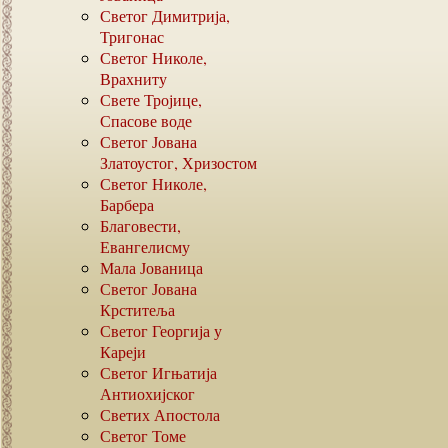
Светог Димитрија,
Тригонас
Светог Николе,
Врахниту
Свете Тројице,
Спасове воде
Светог Јована
Златоустог, Хризостом
Светог Николе,
Барбера
Благовести,
Евангелисму
Мала Јованица
Светог Јована
Крститеља
Светог Георгија у
Кареји
Светог Игњатија
Антиохијског
Светих Апостола
Светог Томе