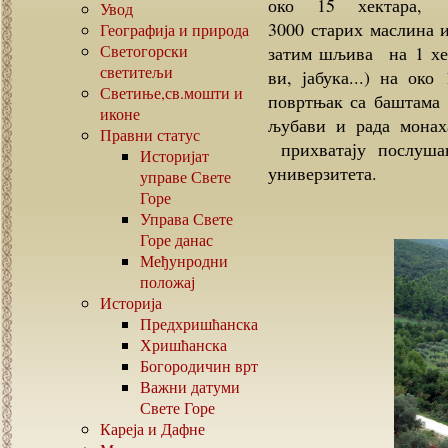
око 15 хектара,
Увод
3000 старих маслина 
Географија и природа
Светогорски
затим шљива на 1 хек
светитељи
ви, јабука...) на ок
Светиње,св.мошти и
повртњак са баштама 
иконе
љубави и рада мона
Правни статус
прихватају послуша
Историјат
универзитета.
управе Свете
Горе
Управа Свете
Горе данас
Међунродни
положај
Историја
Предхришћанска
Хришћанска
Богородичин врт
Важни датуми
Свете Горе
Кареја и Дафне