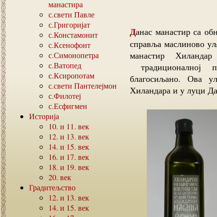
манастира
с.свети Павле
с.Григоријат
Данас манастир са обновљених маслињака убира плодове за јело и
с.Констамонит
справља маслиново уљ
с.Ксенофонт
манастир Хиланда
с.Симонопетра
с.Ватопед
традиционалној 
с.Ксиропотам
благосиљано. Ова у
с.свети Пантелејмон
Хиландара и у луци Д
с.Филотеј
с.Есфигмен
Историја
10.
и
11.
век
12.
и
13.
век
14.
и
15.
век
16.
и
17.
век
18.
и
19.
век
20.
век
Градитељство
12.
и
13.
век
14.
и
15.
век