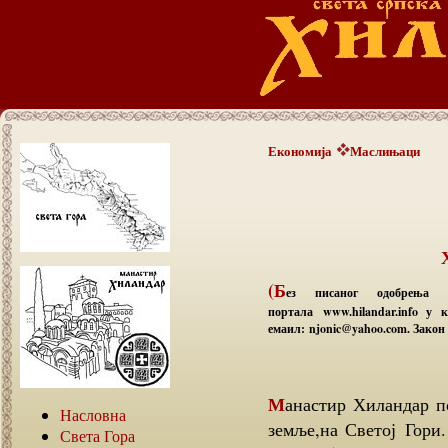
Економија
Маслињаци
(Б
ез писаног одобрења а
портала www.hilandar.info у
емаил: njonic@yahoo.com. Закон 
Манастир Хиландар под с војом економијој има око 8500 хектара
Насловна
земље,на Светој Гори
Света Гора