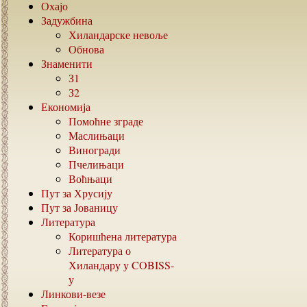
Охајо
Задужбина
Хиландарске невоље
Обнова
Знаменити
З1
З2
Економија
Помоћне зграде
Маслињаци
Виногради
Пчелињаци
Воћњаци
Пут за Хрусију
Пут за Јованицу
Литература
Коришћена литература
Литература о
Хиландару у
COBISS-
у
Линкови-везе