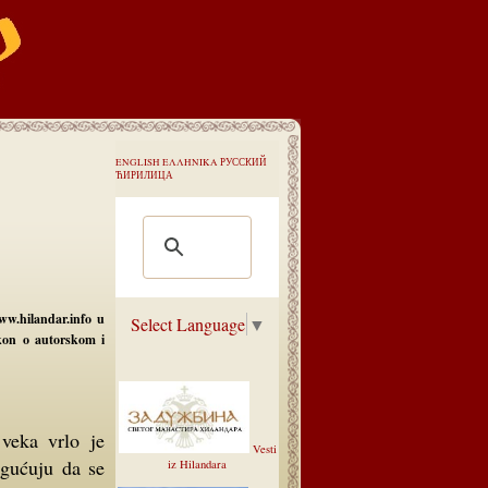
ENGLISH
ΕΛΛΗΝΙΚΑ
РУССКИЙ
ЋИРИЛИЦА
ww.hilandar.info u
Select Language
▼
akon o autorskom i
Vesti
ogućuju da se
iz Hilandara