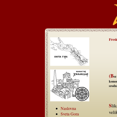
Fresk
(B
ez
komer
srodn
Slikarska zaostavština u manastiru Hilandaru iz XVI i XVII veka vrlo je
Naslovna
veli
Sveta Gora