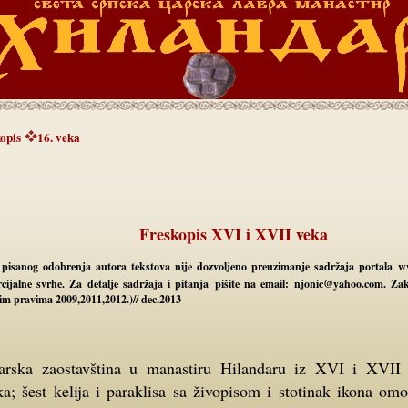
opis
16. veka
Freskopis XVI i XVII veka
 pisanog odobrenja autora tekstova nije dozvoljeno preuzimanje sadržaja portala w
cijalne svrhe. Za detalje sadržaja i pitanja pišite na email: njonic@yahoo.com. Z
im pravima 2009,2011,2012.)// dec.2013
ka; šest kelija i paraklisa sa živopisom i stotinak ikona om