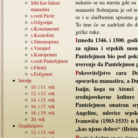
nalazio se na mestu gde su 
Srbi kao ktitori
manastira
manastir Solunjana je od t
s.sveti Pavle
se i u službenim spisima 
s.Grigorijat
To ime će se zadržati do d
s.Konstamonit
grčke ruke.
s.Ksenofont
Između 1346. i 1500. godine u manastiru je „najviše bilo grčkih, a odmah
s.Simonopetra
za njima i srpskih mo
s.Vatoped
s.Ksiropotam
Pantelejmon bio pod pokro
s.sveti Pantelejmon
uverenje da Pantelejmon
s.Filotej
Pokroviteljstvo cara Dušana -naročito je doprinelo materijalnom
s.Esfigmen
oporavku manastira, a Du
Istorija
10.
i
11.
vek
Isaiju, koga su Atonci v
12.
i
13.
vek
srednjovekovne kultur
14.
i
15.
vek
Pantelejmon smatran sr
16.
i
17.
vek
Angeline, udovice srps
18.
i
19.
vek
20.
vek
Ivanoviču (1503-1533) u 
Graditeljstvo
„kao njeno dobro“ (Hristu
12.
i
13.
vek
Ruski kaluđeri su na Atos počeli da pristižu u većem broju tek kada je Rusija