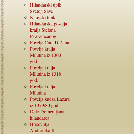
Hilandarski tipik
Svetog Save
Karejski tipik
Hilandarska povelja
kralja Stefana
Prvovenčanog
Povelja Cara Dušana
Povelja kralja
Milutina iz
1300
god.
Povelja kralja
Milutina iz
1318
god.
Povelja kralja
Milutina
Povelja kneza Lazara
iz
1379/80
god.
Delo Domentijana
hilandarca
Hrisovulja
Andronika
II