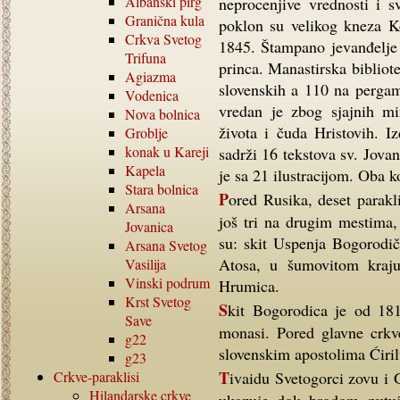
Albanski pirg
neprocenjive vrednosti i s
Granična kula
poklon su velikog kneza Ko
Crkva Svetog
1845. Štampano jevanđelje 
Trifuna
princa. Manastirska bibliot
Agiazma
slovenskih a 110 na pergam
Vodenica
vredan je zbog sjajnih min
Nova bolnica
života i čuda Hristovih. I
Groblje
konak u Kareji
sadrži 16 tekstova sv. Jov
Kapela
je sa 21 ilustracijom. Oba k
Stara bolnica
Pored Rusika, deset paraklisa izvan manastirskog kruga, dve kelije u Kareji i
Arsana
još tri na drugim mestima, 
Jovanica
su: skit Uspenja Bogorodič
Arsana Svetog
Atosa, u šumovitom kraju
Vasilija
Vinski podrum
Hrumica.
Krst Svetog
Skit Bogorodica je od 1818. godine opštežiteljni skit, u njoj žive bugarski
Save
monasi. Pored glavne crkv
g22
slovenskim apostolima Ćiril
g23
Tivaidu Svetogorci zovu i Gurunoskiti, prvo je veće stanište koje se pokloniku
Crkve-paraklisi
Hilandarske crkve