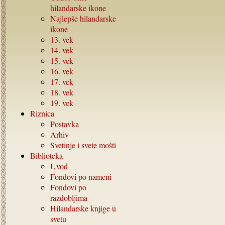
hilandarske ikone
Najlepše hilandarske
ikone
13.
vek
14.
vek
15.
vek
16.
vek
17.
vek
18.
vek
19.
vek
Riznica
Postavka
Arhiv
Svetinje i svete mošti
Biblioteka
Uvod
Fondovi po nameni
Fondovi po
razdobljima
Hilandarske knjige u
svetu