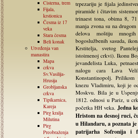
Cisterna, trem
trpezariju je fijala jedins
Fijala,
piramide i čitavim sistemo
krstionica
trinaest tona, obima 8, 7
Česma iz
17
manja zvona su na drugom a
veka
delova moštiju mnogih 
Stara česma
bogoslužbenih sasuda, ikon
Beli konak
Krstitelja, svetog Pante
Utvrđenja van
manastira
istoimenoj crkvi). Ikonu Bo
Mapa
jevanđelista Luka, petnaes
crkva
nalogu cara Lava Veli
Sv.Vasilija-
Konstantinopolj. Prilikom
Hrusija
knezu Vladimiru, koji je o
Grobljanska
Moskvu. Bila je u Uspenj
crkva
1812. odnosi u Pariz, u cr
Tipikarnica,
Kareja
Jedna ko
početka HH veka.
Pirg kralja
Hristom na desnoj ruci, 
Milutina
u Hilandaru, a poznata je 
Pirg
patrijarha Sofronija i f
Preobraženja