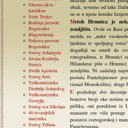
ukazuje dok brodom putuj
Glavna crkva -
obali, severno od luke Dafni
katolikon
su se u njene konake krajem 
Svete Trojice
Metoh Hrumica je nekad bio hilandarski, jer je na hilandarskom
Rođenja presvete
zemljištu.
Bogorodice
Ovde su Rusi pod
Blagoveštenja
možda za „neke visokoobr
Pokrova presvete
ljudima iz spoljnjeg sveta
Bogorodice
događaji su omeli da svo
Svetog Arhangela
vinogradima, u Hrumici su
Jovana Krstitelja,
Hilandarac piše o Hrumici
Preteče
zemljištu. Ni sadašnji najs
Svetih Apostola
Svetog Save
postala Pantelejmonov pos
Velikomučenika
(iznad Monoksilita), drugi 
Dimitrija Solunskog
U poslednje dve decenije Sveti Pantelejmon je arhitektonski obnovljen a
Velikomučenika
bratstvo broji oko stotinu
Georgija
prilika, oni poreklom iz 
Svetog oca Nikolaja
manastir sve više postaje 
40
sevastijskih
mučenika
postavio svetogorskoj i man
Svetog Trifuna
Pantelejmonu.