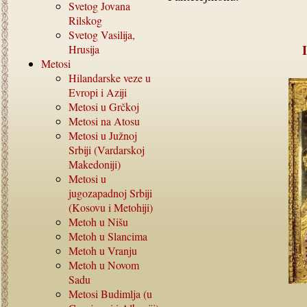
Svetog Jovana
Rilskog
Svetog Vasilija,
Hrusija
Metosi
Hilandarske veze u
Evropi i Aziji
Metosi u Grčkoj
Metosi na Atosu
Metosi u Južnoj
Srbiji (Vardarskoj
Makedoniji)
Metosi u
jugozapadnoj Srbiji
(Kosovu i Metohiji)
Metoh u Nišu
Metoh u Slancima
Metoh u Vranju
Metoh u Novom
Sadu
Metosi Budimlja (u