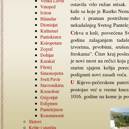
Velika Lavra
ostavila vrlo ružan utisak
Vatoped
kule sa koje je Rastko Nema
Iviron
ruho i praman postrižen
Hilandar
nekadašnjeg Svetog Pantel
Dionisijat
Kutlumuš
Crkva u kuli, posvećena Svetom Savi Srpskom, obnovljena je pre dvadesetak
Pantokrator
godina zalaganjem tadaš
Ksiropotam
izvorima, prvobitni, sruš
Zograf
freskama“. Čitav kraj posle
Dohijar
je novi most na rečici koja 
Karakal
Filotej
starim sjajem kelija por
Simonopetra
podignuti novi zasadi voća.
Sveti Pavle
U Kijevo-pečerskom pateriku je zabeleženo da je ruski manastir na Atosu
Stavronikirta
postojao već u vreme knez
Ksenofont
1016. godine na kome je po
Grigorijat
Esfigmen
Pantelejmon
Konstamonit
Skitovi
Kelije i staništa