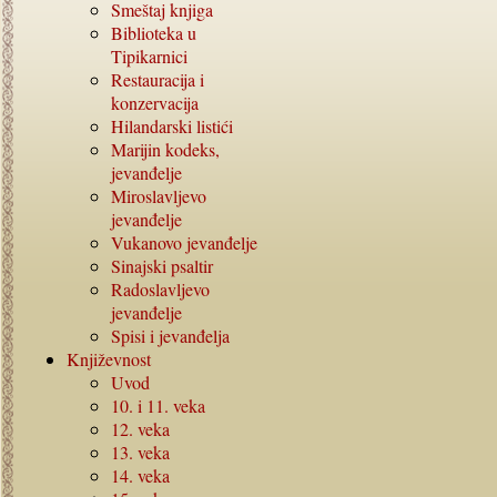
Smeštaj knjiga
Biblioteka u
Tipikarnici
Restauracija i
konzervacija
Hilandarski listići
Marijin kodeks,
jevanđelje
Miroslavljevo
jevanđelje
Vukanovo jevanđelje
Sinajski psaltir
Radoslavljevo
jevanđelje
Spisi i jevanđelja
Književnost
Uvod
10. i 11.
veka
12.
veka
13.
veka
14.
veka