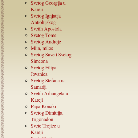
Svetog Georgija u
Kareji
Svetog Ignjatija
Antiohijskog
Svetih Apostola
Svetog Tome
Svetog Andreje
Mlin, milos
Svetog Save i Svetog
Simeona
Svetog Filipa,
Jovanica
Svetog Stefana na
Samariji
Svetih Arhangela u
Kareji
Papa Konaki
Svetog Dimitrija,
Trigonadon
Svete Trojice u
Kareji