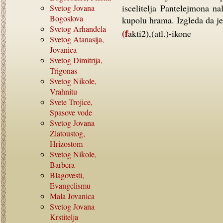
iscelitelja Pantelejmona na
Svetog Jovana
Bogoslova
kupolu hrama. Izgleda da je 
Svetog Arhanđela
(fakti2),(atl.)-ikone
Svetog Atanasija,
Jovanica
Svetog Dimitrija,
Trigonas
Svetog Nikole,
Vrahnitu
Svete Trojice,
Spasove vode
Svetog Jovana
Zlatoustog,
Hrizostom
Svetog Nikole,
Barbera
Blagovesti,
Evangelismu
Mala Jovanica
Svetog Jovana
Krstitelja