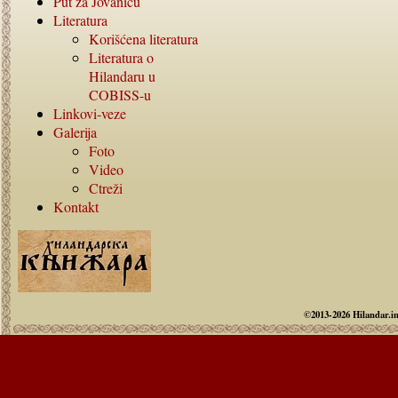
Put za Jovanicu
Literatura
Korišćena literatura
Literatura o
Hilandaru u
COBISS-
u
Linkovi-veze
Galerija
Foto
Video
Ctreži
Kontakt
©2013-2026 Hilandar.i