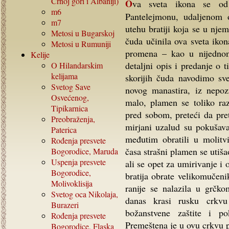
Crnoj gori i Albaniji)
Ova sveta ikona se od davnina nalazila u planinskom manastiru
m6
Pantelejmonu, udaljenom 
m7
utehu bratiji koja se u nje
Metosi u Bugarskoj
čuda učinila ova sveta iko
Metosi u Rumuniji
promena – kao u nijedno
Kelije
detaljni opis i predanje o
O Hilandarskim
kelijama
skorijih čuda navodimo sv
Svetog Save
novog manastira, iz nepoz
Osvećenog,
malo, plamen se toliko ra
Tipikarnica
pred sobom, preteći da pret
Preobraženja,
mirjani uzalud su pokušava
Paterica
međutim obratili u molitv
Rođenja presvete
časa strašni plamen se utiša
Bogorodice, Maruda
Uspenja presvete
ali se opet za umirivanje 
Bogorodice,
bratija obrate velikomučen
Molivoklisija
ranije se nalazila u grč
Svetog oca Nikolaja,
danas krasi rusku crkv
Burazeri
božanstvene zaštite i p
Rođenja presvete
Premeštena je u ovu crkvu 
Bogorodice, Flaska