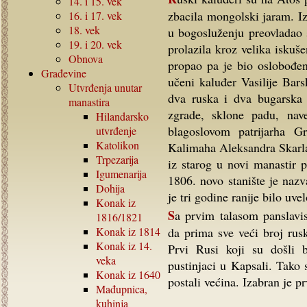
14.
i
15.
vek
zbacila mongolski jaram. I
16.
i
17.
vek
18.
vek
u bogosluženju preovladao s
19.
i
20.
vek
prolazila kroz velika iskuš
Obnova
propao pa je bio oslobođen
Građevine
učeni kaluđer Vasilije Bar
Utvrđenja unutar
dva ruska i dva bugarska
manastira
zgrade, sklone padu, nav
Hilandarsko
blagoslovom patrijarha 
utvrđenje
Katolikon
Kalimaha Aleksandra Skarlat
Trpezarija
iz starog u novi manastir p
Igumenarija
1806. novo stanište je naz
Dohija
je tri godine ranije bilo uve
Konak iz
Sa prvim talasom panslavističkog pokreta, 1839, Sveti Pantelejmon je počeo
1816/1821
Konak iz
1814
da prima sve veći broj rus
Konak iz
14.
Prvi Rusi koji su došli b
veka
pustinjaci u Kapsali. Tako 
Konak iz
1640
postali većina. Izabran je 
Mađupnica,
kuhinja