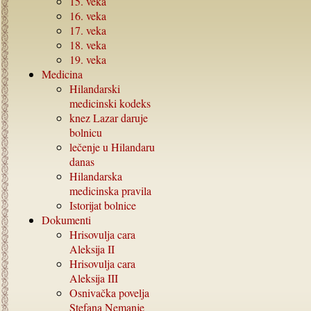
15.
veka
16.
veka
17.
veka
18.
veka
19.
veka
Medicina
Hilandarski
medicinski kodeks
knez Lazar daruje
bolnicu
lečenje u Hilandaru
danas
Hilandarska
medicinska pravila
Istorijat bolnice
Dokumenti
Hrisovulja cara
Aleksija
II
Hrisovulja cara
Aleksija
III
Osnivačka povelja
Stefana Nemanje