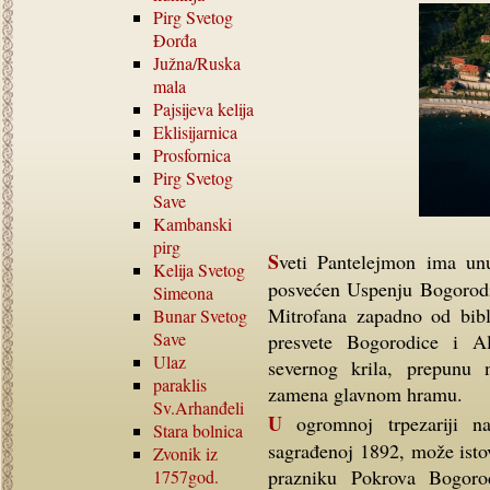
Pirg Svetog
Đorđa
Južna
/
Ruska
mala
Pajsijeva kelija
Eklisijarnica
Prosfornica
Pirg Svetog
Save
Kambanski
pirg
Sveti Pantelejmon ima unutar kompleksa petnaest različitih paraklisa: onaj
Kelija Svetog
posvećen Uspenju Bogorodi
Simeona
Mitrofana zapadno od bibl
Bunar Svetog
Save
presvete Bogorodice i A
Ulaz
severnog krila, prepunu n
paraklis
zamena glavnom hramu.
Sv.Arhanđeli
U ogromnoj trpezariji naspram ulaza u katolikon, na zapadnoj strani,
Stara bolnica
sagrađenoj 1892, može isto
Zvonik iz
prazniku Pokrova Bogorod
1757
god.