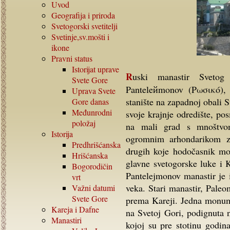
Uvod
Geografija i priroda
Svetogorski svetitelji
Svetinje,sv.mošti i
ikone
Pravni status
Istorijat uprave
Ruski manastir Svetog Pantelejmona - Αγίου Παντελεήμονος –
Svete Gore
Panteleйmonov (Ρωσικό), 2
Uprava Svete
stanište na zapadnoj obali S
Gore danas
Međunrodni
svoje krajnje odredište, po
položaj
na mali grad s mnoštvo
Istorija
ogromnim arhondarikom za
Predhrišćanska
drugih koje hodočasnik mo
Hrišćanska
glavne svetogorske luke i K
Bogorodičin
Pantelejmonov manastir je
vrt
veka. Stari manastir, Paleo
Važni datumi
Svete Gore
prema Kareji. Jedna monum
Kareja i Dafne
na Svetoj Gori, podignuta
Manastiri
kojoj su pre stotinu godin