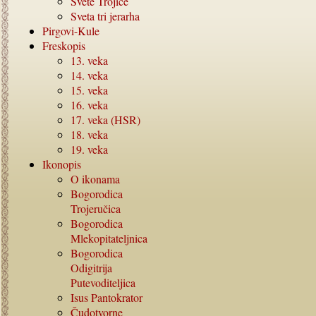
Svete Trojice
Sveta tri jerarha
Pirgovi-Kule
Freskopis
13.
veka
14.
veka
15.
veka
16.
veka
17.
veka (HSR)
18.
veka
19.
veka
Ikonopis
O ikonama
Bogorodica
Trojeručica
Bogorodica
Mlekopitateljnica
Bogorodica
Odigitrija
Putevoditeljica
Isus Pantokrator
Čudotvorne