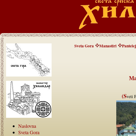
Sveta Gora
Manastiri
Pantele
Ma
(S
veti 
Naslovna
Sveta Gora