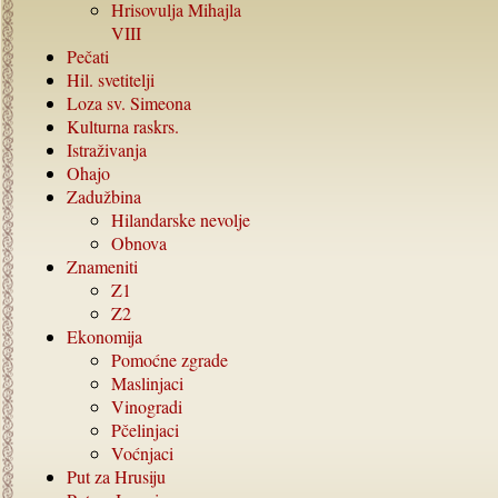
Hrisovulja Mihajla
VIII
Pečati
Hil. svetitelji
Loza sv. Simeona
Kulturna raskrs.
Istraživanja
Ohajo
Zadužbina
Hilandarske nevolje
Obnova
Znameniti
Z1
Z2
Ekonomija
Pomoćne zgrade
Maslinjaci
Vinogradi
Pčelinjaci
Voćnjaci
Put za Hrusiju