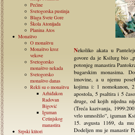
Pećine
Svetogorska pustinja
Blaga Svete Gore
Škola Atonijada
Planina Atos
Monaštvo
O monaštvu
Monaštvo kroz
Nekoliko akata u Pantelejmonovom arhivu iz 1030, 1048. i 1142. godine
vekove
govore da je Ksilurg bio „
Svetogorsko
potonjeg manastira Pantokra
monaštvo nekada
bugarskim monasima. Do
Svetogorsko
imovine, a u njemu pose
monaštvo danas
kojima i: 1 nomokanon, 2 
Rekli su o monaštvu
Arhiđakon
apostola, 5 psaltira i 5 čas
Radovan
druge, od kojih nijedna n
Bigović
(Treća kazivanja, 1999:200)
Iguman
vrlo umnožilo“, iguman Ksil
Cetinjskog
15. avgusta 1169, da mu 
manastira
Dodeljen mu je manastir Pa
Srpski ktitori