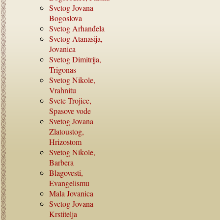
Svetog Jovana
Bogoslova
Svetog Arhanđela
Svetog Atanasija,
Jovanica
Svetog Dimitrija,
Trigonas
Svetog Nikole,
Vrahnitu
Svete Trojice,
Spasove vode
Svetog Jovana
Zlatoustog,
Hrizostom
Svetog Nikole,
Barbera
Blagovesti,
Evangelismu
Mala Jovanica
Svetog Jovana
Krstitelja