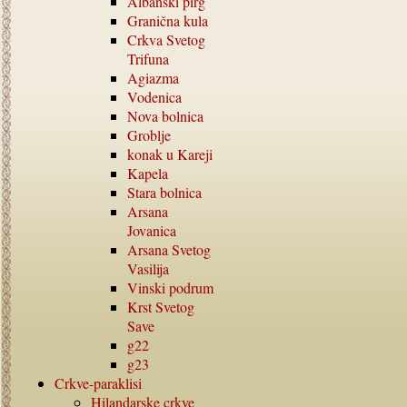
Albanski pirg
Granična kula
Crkva Svetog
Trifuna
Agiazma
Vodenica
Nova bolnica
Groblje
konak u Kareji
Kapela
Stara bolnica
Arsana
Jovanica
Arsana Svetog
Vasilija
Vinski podrum
Krst Svetog
Save
g22
g23
Crkve-paraklisi
Hilandarske crkve