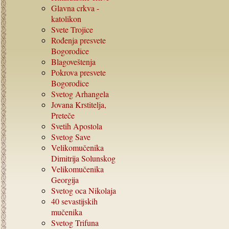
Glavna crkva -
katolikon
Svete Trojice
Rođenja presvete
Bogorodice
Blagoveštenja
Pokrova presvete
Bogorodice
Svetog Arhangela
Jovana Krstitelja,
Preteče
Svetih Apostola
Svetog Save
Velikomučenika
Dimitrija Solunskog
Velikomučenika
Georgija
Svetog oca Nikolaja
40
sevastijskih
mučenika
Svetog Trifuna