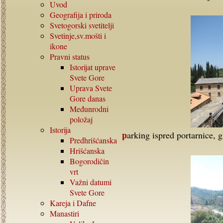
Uvod
Geografija i priroda
Svetogorski svetitelji
Svetinje,sv.mošti i
ikone
Pravni status
Istorijat uprave
Svete Gore
Uprava Svete
Gore danas
Međunrodni
položaj
Istorija
parking ispred portarnice, 
Predhrišćanska
Hrišćanska
Bogorodičin
vrt
Važni datumi
Svete Gore
Kareja i Dafne
Manastiri