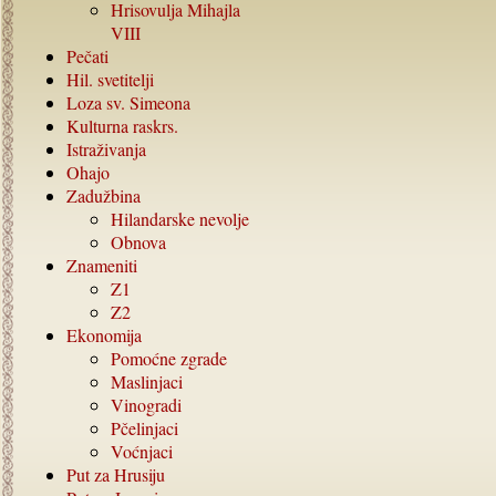
Hrisovulja Mihajla
VIII
Pečati
Hil. svetitelji
Loza sv. Simeona
Kulturna raskrs.
Istraživanja
Ohajo
Zadužbina
Hilandarske nevolje
Obnova
Znameniti
Z1
Z2
Ekonomija
Pomoćne zgrade
Maslinjaci
Vinogradi
Pčelinjaci
Voćnjaci
Put za Hrusiju