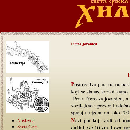
Put za Jovanicu
Postoje dva puta od manastira Hilandara do arsane- luke Jovanica. Stariji put
koji se danas koristi samo
Proto Nero za jovanicu, a 
vozila,kao i prevoz hodoča
spajaju u jedan na oko 200 
Novi put koji vodi od manastira Hilandara do arsane Velika Jovanica je u
Naslovna
Sveta Gora
dužini oko 10 km. I ovaj nov