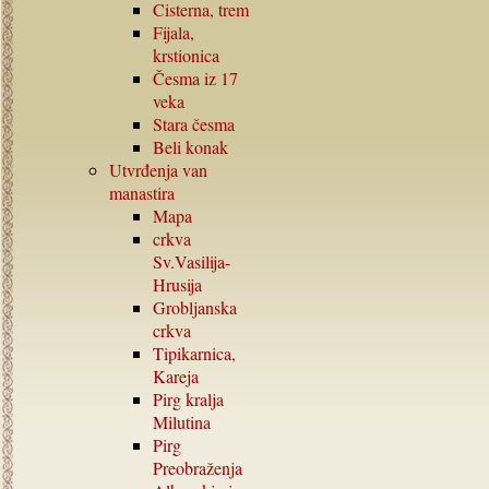
Cisterna, trem
Fijala,
krstionica
Česma iz
17
veka
Stara česma
Beli konak
Utvrđenja van
manastira
Mapa
crkva
Sv.Vasilija-
Hrusija
Grobljanska
crkva
Tipikarnica,
Kareja
Pirg kralja
Milutina
Pirg
Preobraženja