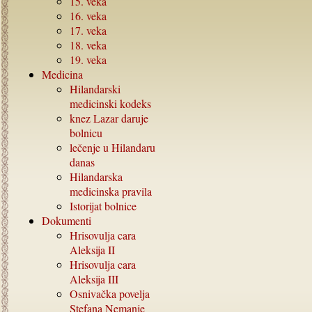
15.
veka
16.
veka
17.
veka
18.
veka
19.
veka
Medicina
Hilandarski
medicinski kodeks
knez Lazar daruje
bolnicu
lečenje u Hilandaru
danas
Hilandarska
medicinska pravila
Istorijat bolnice
Dokumenti
Hrisovulja cara
Aleksija
II
Hrisovulja cara
Aleksija
III
Osnivačka povelja
Stefana Nemanje