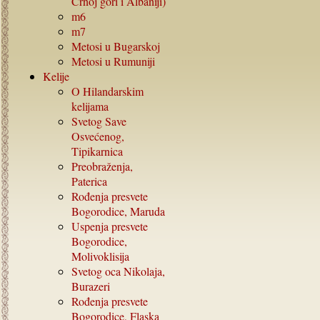
Crnoj gori i Albaniji)
m6
m7
Metosi u Bugarskoj
Metosi u Rumuniji
Kelije
O Hilandarskim
kelijama
Svetog Save
Osvećenog,
Tipikarnica
Preobraženja,
Paterica
Rođenja presvete
Bogorodice, Maruda
Uspenja presvete
Bogorodice,
Molivoklisija
Svetog oca Nikolaja,
Burazeri
Rođenja presvete
Bogorodice, Flaska