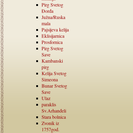
Pirg Svetog
Đorđa
Južna
/
Ruska
mala
Pajsijeva kelija
Eklisijarnica
Prosfornica
Pirg Svetog
Save
Kambanski
pirg
Kelija Svetog
Simeona
Bunar Svetog
Save
Ulaz
paraklis
Sv.Arhanđeli
Stara bolnica
Zvonik iz
1757
god.