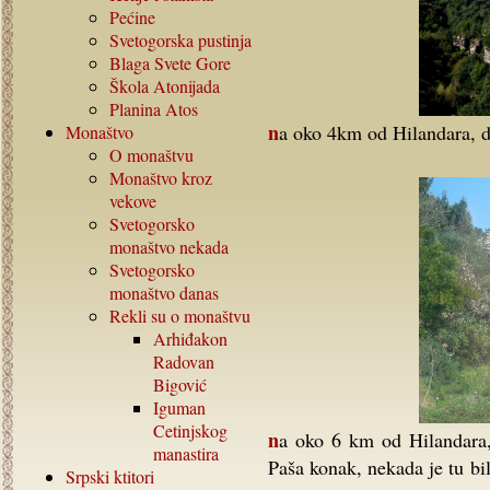
Pećine
Svetogorska pustinja
Blaga Svete Gore
Škola Atonijada
Planina Atos
na oko 4km od Hilandara, d
Monaštvo
O monaštvu
Monaštvo kroz
vekove
Svetogorsko
monaštvo nekada
Svetogorsko
monaštvo danas
Rekli su o monaštvu
Arhiđakon
Radovan
Bigović
Iguman
Cetinjskog
na oko 6 km od Hilandara, levo uz sam put se nalazi kuća Papa Konaki ili
manastira
Paša konak, nekada je tu bil
Srpski ktitori