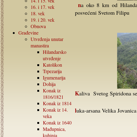
14.
i
15.
vek
na oko 8 km od Hilandara sa leve strane puta se nalazi paraklis i kelija
16.
i
17.
vek
posvećeni Svetom Filipu
18.
vek
19.
i
20.
vek
Obnova
Građevine
Utvrđenja unutar
manastira
Hilandarsko
utvrđenje
Katolikon
Trpezarija
Igumenarija
Dohija
Konak iz
Kaliva Svetog Spiridona s
1816/1821
Konak iz
1814
Konak iz
14.
luka-arsana Velika Jovanica
veka
Konak iz
1640
Mađupnica,
kuhinja