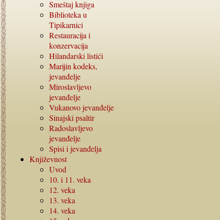
Smeštaj knjiga
Biblioteka u
Tipikarnici
Restauracija i
konzervacija
Hilandarski listići
Marijin kodeks,
jevanđelje
Miroslavljevo
jevanđelje
Vukanovo jevanđelje
Sinajski psaltir
Radoslavljevo
jevanđelje
Spisi i jevanđelja
Književnost
Uvod
10. i 11.
veka
12.
veka
13.
veka
14.
veka