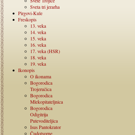
Svete Trojice
Sveta tri jerarha
Pirgovi-Kule
Freskopis
13.
veka
14.
veka
15.
veka
16.
veka
17.
veka (HSR)
18.
veka
19.
veka
Ikonopis
O ikonama
Bogorodica
Trojeručica
Bogorodica
Mlekopitateljnica
Bogorodica
Odigitrija
Putevoditeljica
Isus Pantokrator
Čudotvorne