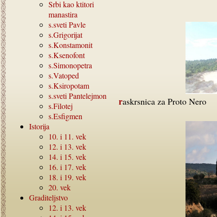
Srbi kao ktitori
manastira
s.sveti Pavle
s.Grigorijat
s.Konstamonit
s.Ksenofont
s.Simonopetra
s.Vatoped
s.Ksiropotam
s.sveti Pantelejmon
raskrsnica za Proto Nero
s.Filotej
s.Esfigmen
Istorija
10.
i
11.
vek
12.
i
13.
vek
14.
i
15.
vek
16.
i
17.
vek
18.
i
19.
vek
20.
vek
Graditeljstvo
12.
i
13.
vek