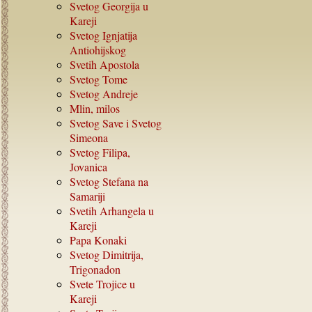
Svetog Georgija u
Kareji
Svetog Ignjatija
Antiohijskog
Svetih Apostola
Svetog Tome
Svetog Andreje
Mlin, milos
Svetog Save i Svetog
Simeona
Svetog Filipa,
Jovanica
Svetog Stefana na
Samariji
Svetih Arhangela u
Kareji
Papa Konaki
Svetog Dimitrija,
Trigonadon
Svete Trojice u
Kareji