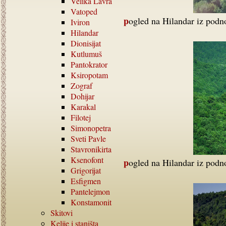
Velika Lavra
Vatoped
pogled na Hilandar iz podn
Iviron
Hilandar
Dionisijat
Kutlumuš
Pantokrator
Ksiropotam
Zograf
Dohijar
Karakal
Filotej
Simonopetra
Sveti Pavle
Stavronikirta
Ksenofont
pogled na Hilandar iz pod
Grigorijat
Esfigmen
Pantelejmon
Konstamonit
Skitovi
Kelije i staništa