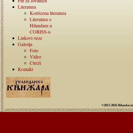
Put za Jovanicu
Literatura
Korišćena literatura
Literatura o
Hilandaru u
COBISS-
u
Linkovi-veze
Galerija
Foto
Video
Ctreži
Kontakt
©2013-2026 Hilandar.i