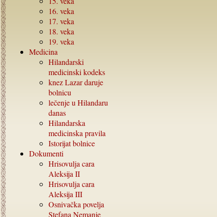
15.
veka
16.
veka
17.
veka
18.
veka
19.
veka
Medicina
Hilandarski
medicinski kodeks
knez Lazar daruje
bolnicu
lečenje u Hilandaru
danas
Hilandarska
medicinska pravila
Istorijat bolnice
Dokumenti
Hrisovulja cara
Aleksija
II
Hrisovulja cara
Aleksija
III
Osnivačka povelja
Stefana Nemanje