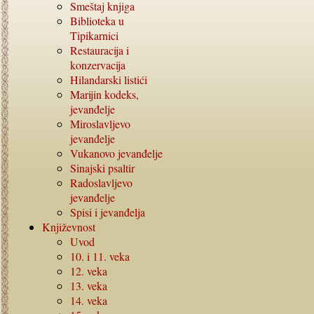
Smeštaj knjiga
Biblioteka u
Tipikarnici
Restauracija i
konzervacija
Hilandarski listići
Marijin kodeks,
jevanđelje
Miroslavljevo
jevanđelje
Vukanovo jevanđelje
Sinajski psaltir
Radoslavljevo
jevanđelje
Spisi i jevanđelja
Književnost
Uvod
10. i 11.
veka
12.
veka
13.
veka
14.
veka