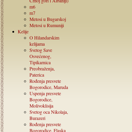
Crnoj gori i Albaniji)
m6
m7
Metosi u Bugarskoj
Metosi u Rumuniji
Kelije
O Hilandarskim
kelijama
Svetog Save
Osvećenog,
Tipikarnica
Preobraženja,
Paterica
Rođenja presvete
Bogorodice, Maruda
Uspenja presvete
Bogorodice,
Molivoklisija
Svetog oca Nikolaja,
Burazeri
Rođenja presvete
Bogorodice, Flaska