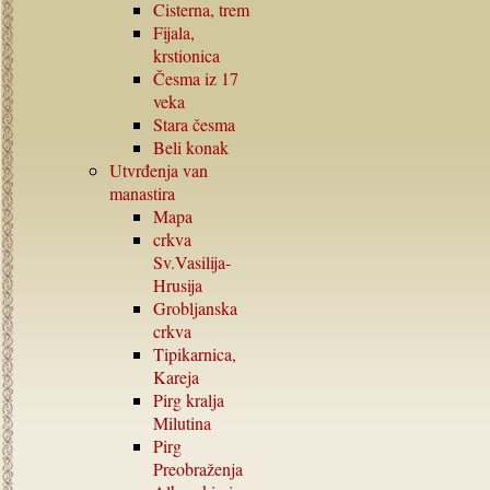
Cisterna, trem
Fijala,
krstionica
Česma iz
17
veka
Stara česma
Beli konak
Utvrđenja van
manastira
Mapa
crkva
Sv.Vasilija-
Hrusija
Grobljanska
crkva
Tipikarnica,
Kareja
Pirg kralja
Milutina
Pirg
Preobraženja