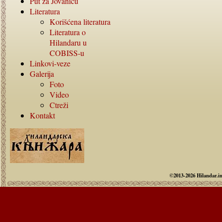
Put za Jovanicu
Literatura
Korišćena literatura
Literatura o
Hilandaru u
COBISS-
u
Linkovi-veze
Galerija
Foto
Video
Ctreži
Kontakt
©2013-2026 Hilandar.i