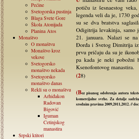
Pećine
potiču iz šesnaestog veka,
Svetogorska pustinja
legenda veli da je, 1730 go
Blaga Svete Gore
su se dva bratstva saglasi
Škola Atonijada
Odigitrija levakinja, samo 
Planina Atos
21. januara. Nalazi se n
Monaštvo
O monaštvu
Đorđa i Svetog Dimitrija i
Monaštvo kroz
prvu pričaju da su je ikonob
vekove
pa kada je neki pobožni h
Svetogorsko
Ksenofontovog manastira.
monaštvo nekada
(28)
Svetogorsko
monaštvo danas
Rekli su o monaštvu
(B
ez pisanog odobrenja autora tekst
Arhiđakon
komercijalne svrhe. Za detalje sadrž
Radovan
srodnim pravima 2009,2011,2012. // dec
Bigović
Iguman
Cetinjskog
manastira
Srpski ktitori