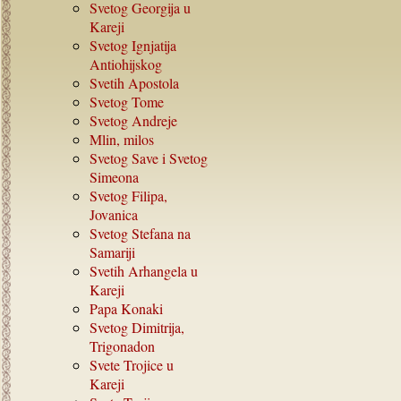
Svetog Georgija u
Kareji
Svetog Ignjatija
Antiohijskog
Svetih Apostola
Svetog Tome
Svetog Andreje
Mlin, milos
Svetog Save i Svetog
Simeona
Svetog Filipa,
Jovanica
Svetog Stefana na
Samariji
Svetih Arhangela u
Kareji
Papa Konaki
Svetog Dimitrija,
Trigonadon
Svete Trojice u
Kareji