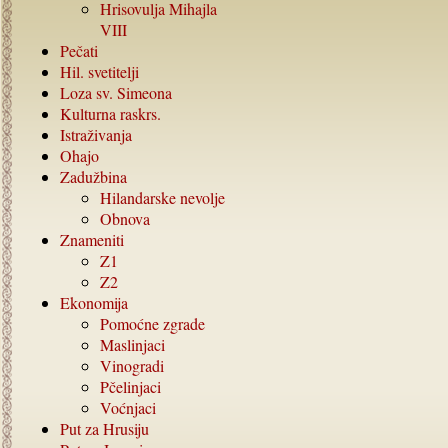
Hrisovulja Mihajla
VIII
Pečati
Hil. svetitelji
Loza sv. Simeona
Kulturna raskrs.
Istraživanja
Ohajo
Zadužbina
Hilandarske nevolje
Obnova
Znameniti
Z1
Z2
Ekonomija
Pomoćne zgrade
Maslinjaci
Vinogradi
Pčelinjaci
Voćnjaci
Put za Hrusiju