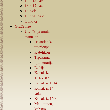
14.
i
15.
vek
16.
i
17.
vek
18.
vek
19.
i
20.
vek
Obnova
Građevine
Utvrđenja unutar
manastira
Hilandarsko
utvrđenje
Katolikon
Trpezarija
Igumenarija
Dohija
Konak iz
1816/1821
Konak iz
1814
Konak iz
14.
veka
Konak iz
1640
Mađupnica,
kuhinja