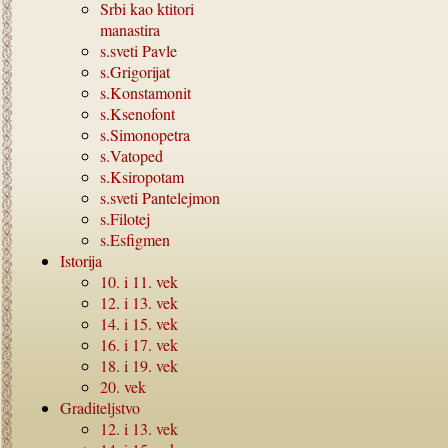
Srbi kao ktitori
manastira
s.sveti Pavle
s.Grigorijat
s.Konstamonit
s.Ksenofont
s.Simonopetra
s.Vatoped
s.Ksiropotam
s.sveti Pantelejmon
s.Filotej
s.Esfigmen
Istorija
10.
i
11.
vek
12.
i
13.
vek
14.
i
15.
vek
16.
i
17.
vek
18.
i
19.
vek
20.
vek
Graditeljstvo
12.
i
13.
vek