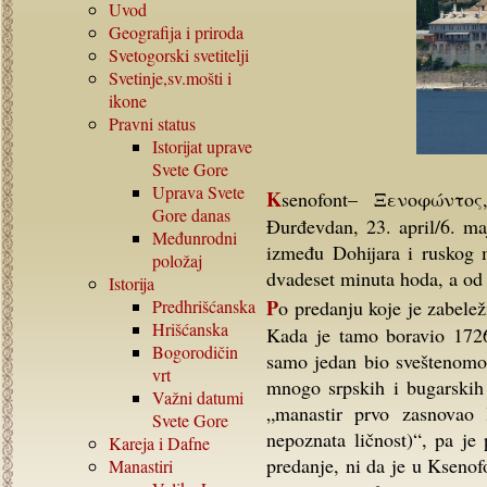
Uvod
Geografija i priroda
Svetogorski svetitelji
Svetinje,sv.mošti i
ikone
Pravni status
Istorijat uprave
Svete Gore
Uprava Svete
Ksenofont– Ξενοφώντος, Ksenofondos (Sveti velikomučenik Georgije-
Gore danas
Đurđevdan, 23. april/6. ma
Međunrodni
između Dohijara i ruskog 
položaj
dvadeset minuta hoda, a od
Istorija
Po predanju koje je zabeležio Barski, u manastiru su prvo živeli Srbi i Bugari.
Predhrišćanska
Hrišćanska
Kada je tamo boravio 1726,
Bogorodičin
samo jedan bio sveštenomon
vrt
mnogo srpskih i bugarskih 
Važni datumi
„manastir prvo zasnovao K
Svete Gore
nepoznata ličnost)“, pa je
Kareja i Dafne
predanje, ni da je u Kseno
Manastiri