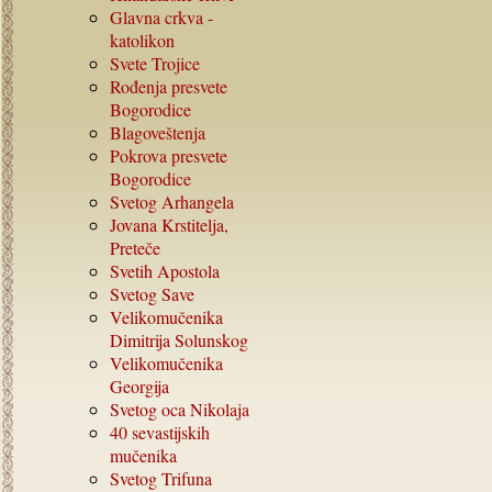
Glavna crkva -
katolikon
Svete Trojice
Rođenja presvete
Bogorodice
Blagoveštenja
Pokrova presvete
Bogorodice
Svetog Arhangela
Jovana Krstitelja,
Preteče
Svetih Apostola
Svetog Save
Velikomučenika
Dimitrija Solunskog
Velikomučenika
Georgija
Svetog oca Nikolaja
40
sevastijskih
mučenika
Svetog Trifuna