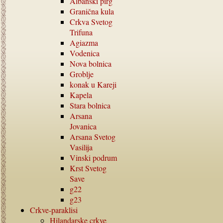
Albanski pirg
Granična kula
Crkva Svetog
Trifuna
Agiazma
Vodenica
Nova bolnica
Groblje
konak u Kareji
Kapela
Stara bolnica
Arsana
Jovanica
Arsana Svetog
Vasilija
Vinski podrum
Krst Svetog
Save
g22
g23
Crkve-paraklisi
Hilandarske crkve