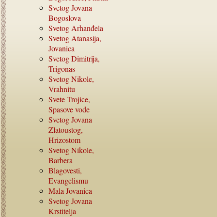
Svetog Jovana
Bogoslova
Svetog Arhanđela
Svetog Atanasija,
Jovanica
Svetog Dimitrija,
Trigonas
Svetog Nikole,
Vrahnitu
Svete Trojice,
Spasove vode
Svetog Jovana
Zlatoustog,
Hrizostom
Svetog Nikole,
Barbera
Blagovesti,
Evangelismu
Mala Jovanica
Svetog Jovana
Krstitelja