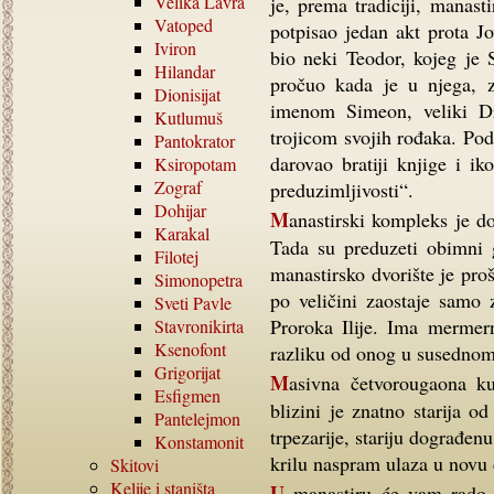
Velika Lavra
je, prema tradiciji, manas
Vatoped
potpisao jedan akt prota J
Iviron
bio neki Teodor, kojeg je 
Hilandar
pročuo kada je u njega, 
Dionisijat
imenom Simeon, veliki Dru
Kutlumuš
trojicom svojih rođaka. Po
Pantokrator
darovao bratiji knjige i i
Ksiropotam
Zograf
preduzimljivosti“.
Dohijar
Manastirski kompleks je dobio današnji izgled posle požara od 1817. godine.
Karakal
Tada su preduzeti obimni 
Filotej
manastirsko dvorište je pro
Simonopetra
po veličini zaostaje samo 
Sveti Pavle
Proroka Ilije. Ima mermern
Stavronikirta
Ksenofont
razliku od onog u susednom
Grigorijat
Masivna četvorougaona kula u porti služi i kao zvonik. Fijala u njegovoj
Esfigmen
blizini je znatno starija o
Pantelejmon
trpezarije, stariju dograđen
Konstamonit
krilu naspram ulaza u novu 
Skitovi
Kelije i staništa
U manastiru će vam rado pokazati ikone Deizisa i Dvanaest apostola, koje