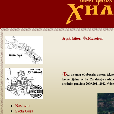
Srpski ktitori
s.Ksenofont
(B
ez pisanog odobrenja autora tekst
komercijalne svrhe. Za detalje sadrž
srodnim pravima 2009,2011,2012. // dec
Naslovna
Sveta Gora