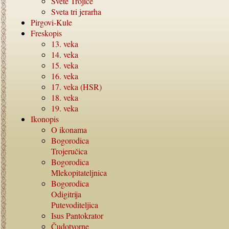
Svete Trojice
Sveta tri jerarha
Pirgovi-Kule
Freskopis
13.
veka
14.
veka
15.
veka
16.
veka
17.
veka (HSR)
18.
veka
19.
veka
Ikonopis
O ikonama
Bogorodica
Trojeručica
Bogorodica
Mlekopitateljnica
Bogorodica
Odigitrija
Putevoditeljica
Isus Pantokrator
Čudotvorne