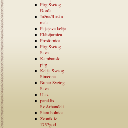
Pirg Svetog
Đorđa
Južna
/
Ruska
mala
Pajsijeva kelija
Eklisijarnica
Prosfornica
Pirg Svetog
Save
Kambanski
pirg
Kelija Svetog
Simeona
Bunar Svetog
Save
Ulaz
paraklis
Sv.Arhanđeli
Stara bolnica
Zvonik iz
1757
god.