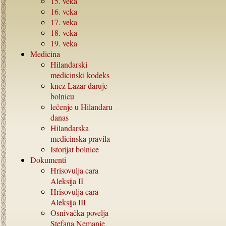
15.
veka
16.
veka
17.
veka
18.
veka
19.
veka
Medicina
Hilandarski
medicinski kodeks
knez Lazar daruje
bolnicu
lečenje u Hilandaru
danas
Hilandarska
medicinska pravila
Istorijat bolnice
Dokumenti
Hrisovulja cara
Aleksija
II
Hrisovulja cara
Aleksija
III
Osnivačka povelja
Stefana Nemanje