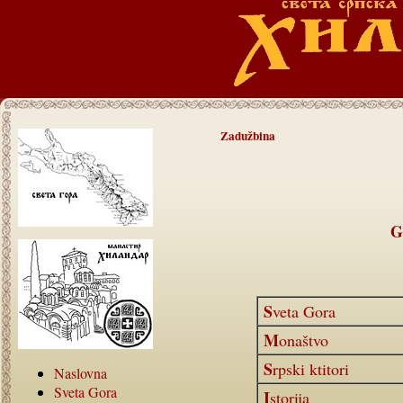
Zadužbina
G
Sveta Gora
Monaštvo
Srpski ktitori
Naslovna
Sveta Gora
Istorija