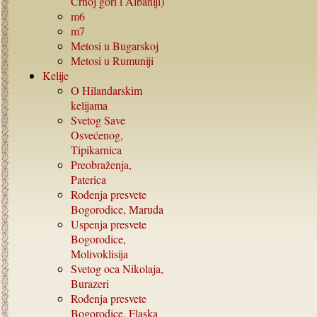
Crnoj gori i Albaniji)
m6
m7
Metosi u Bugarskoj
Metosi u Rumuniji
Kelije
O Hilandarskim
kelijama
Svetog Save
Osvećenog,
Tipikarnica
Preobraženja,
Paterica
Rođenja presvete
Bogorodice, Maruda
Uspenja presvete
Bogorodice,
Molivoklisija
Svetog oca Nikolaja,
Burazeri
Rođenja presvete
Bogorodice, Flaska