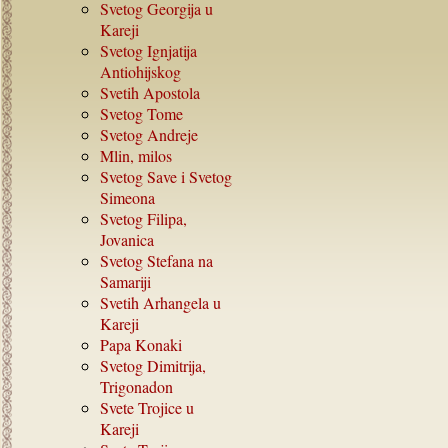
Svetog Georgija u
Kareji
Svetog Ignjatija
Antiohijskog
Svetih Apostola
Svetog Tome
Svetog Andreje
Mlin, milos
Svetog Save i Svetog
Simeona
Svetog Filipa,
Jovanica
Svetog Stefana na
Samariji
Svetih Arhangela u
Kareji
Papa Konaki
Svetog Dimitrija,
Trigonadon
Svete Trojice u
Kareji