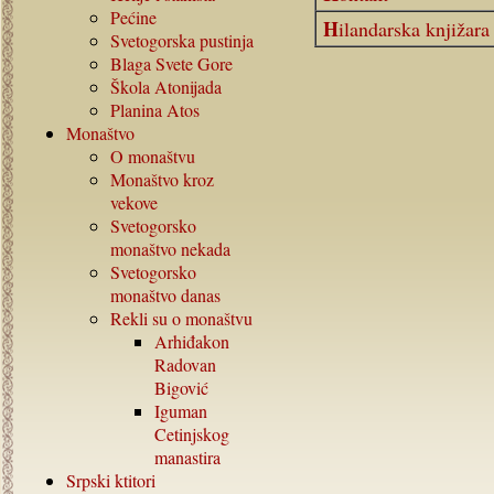
Pećine
Hilandarska knjižara
Svetogorska pustinja
Blaga Svete Gore
Škola Atonijada
Planina Atos
Monaštvo
O monaštvu
Monaštvo kroz
vekove
Svetogorsko
monaštvo nekada
Svetogorsko
monaštvo danas
Rekli su o monaštvu
Arhiđakon
Radovan
Bigović
Iguman
Cetinjskog
manastira
Srpski ktitori