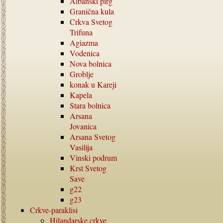
Albanski pirg
Granična kula
Crkva Svetog
Trifuna
Agiazma
Vodenica
Nova bolnica
Groblje
konak u Kareji
Kapela
Stara bolnica
Arsana
Jovanica
Arsana Svetog
Vasilija
Vinski podrum
Krst Svetog
Save
g22
g23
Crkve-paraklisi
Hilandarske crkve