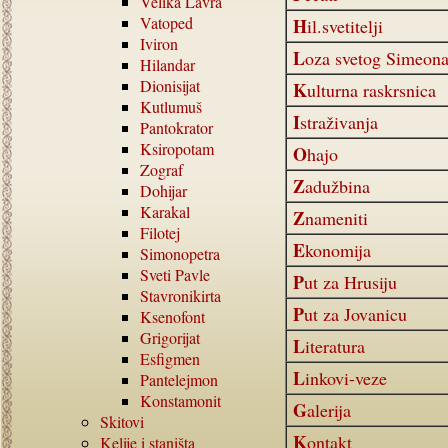
Velika Lavra
Vatoped
Hil.svetitelji
Iviron
Loza svetog Simeon
Hilandar
Dionisijat
Kulturna raskrsnica
Kutlumuš
Istraživanja
Pantokrator
Ksiropotam
Ohajo
Zograf
Zadužbina
Dohijar
Karakal
Znameniti
Filotej
Ekonomija
Simonopetra
Sveti Pavle
Put za Hrusiju
Stavronikirta
Put za Jovanicu
Ksenofont
Grigorijat
Literatura
Esfigmen
Linkovi-veze
Pantelejmon
Konstamonit
Galerija
Skitovi
Kontakt
Kelije i staništa