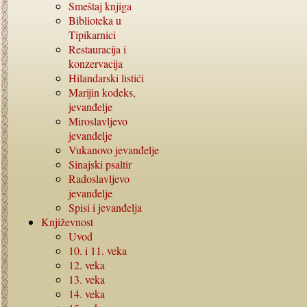
Smeštaj knjiga
Biblioteka u
Tipikarnici
Restauracija i
konzervacija
Hilandarski listići
Marijin kodeks,
jevanđelje
Miroslavljevo
jevanđelje
Vukanovo jevanđelje
Sinajski psaltir
Radoslavljevo
jevanđelje
Spisi i jevanđelja
Književnost
Uvod
10. i 11.
veka
12.
veka
13.
veka
14.
veka