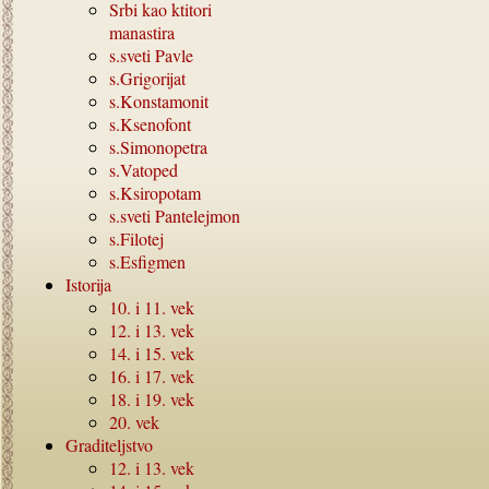
Srbi kao ktitori
manastira
s.sveti Pavle
s.Grigorijat
s.Konstamonit
s.Ksenofont
s.Simonopetra
s.Vatoped
s.Ksiropotam
s.sveti Pantelejmon
s.Filotej
s.Esfigmen
Istorija
10.
i
11.
vek
12.
i
13.
vek
14.
i
15.
vek
16.
i
17.
vek
18.
i
19.
vek
20.
vek
Graditeljstvo
12.
i
13.
vek