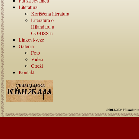
Put za Jovanicu
Literatura
Korišćena literatura
Literatura o
Hilandaru u
COBISS-
u
Linkovi-veze
Galerija
Foto
Video
Ctreži
Kontakt
©2013-2026 Hilandar.i