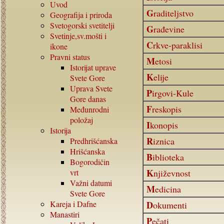
Uvod
Graditeljstvo
Geografija i priroda
Svetogorski svetitelji
Građevine
Svetinje,sv.mošti i
Crkve-paraklisi
ikone
Pravni status
Metosi
Istorijat uprave
Kelije
Svete Gore
Uprava Svete
Pirgovi-Kule
Gore danas
Freskopis
Međunrodni
položaj
Ikonopis
Istorija
Riznica
Predhrišćanska
Hrišćanska
Biblioteka
Bogorodičin
vrt
Književnost
Važni datumi
Medicina
Svete Gore
Kareja i Dafne
Dokumenti
Manastiri
Pečati