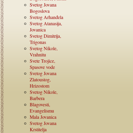
Svetog Jovana
Bogoslova
Svetog Arhanđela
Svetog Atanasija,
Jovanica
Svetog Dimitrija,
Trigonas
Svetog Nikole,
Vrahnitu
Svete Trojice,
Spasove vode
Svetog Jovana
Zlatoustog,
Hrizostom
Svetog Nikole,
Barbera
Blagovesti,
Evangelismu
Mala Jovanica
Svetog Jovana
Krstitelja