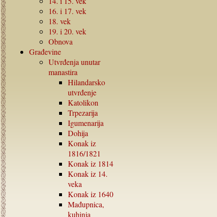
14.
i
15.
vek
16.
i
17.
vek
18.
vek
19.
i
20.
vek
Obnova
Građevine
Utvrđenja unutar
manastira
Hilandarsko
utvrđenje
Katolikon
Trpezarija
Igumenarija
Dohija
Konak iz
1816/1821
Konak iz
1814
Konak iz
14.
veka
Konak iz
1640
Mađupnica,
kuhinja