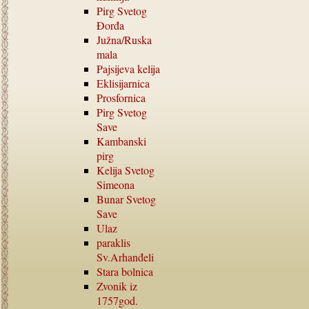
Pirg Svetog
Đorđa
Južna
/
Ruska
mala
Pajsijeva kelija
Eklisijarnica
Prosfornica
Pirg Svetog
Save
Kambanski
pirg
Kelija Svetog
Simeona
Bunar Svetog
Save
Ulaz
paraklis
Sv.Arhanđeli
Stara bolnica
Zvonik iz
1757
god.