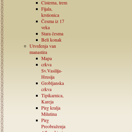
Cisterna, trem
Fijala,
krstionica
Česma iz
17
veka
Stara česma
Beli konak
Utvrđenja van
manastira
Mapa
crkva
Sv.Vasilija-
Hrusija
Grobljanska
crkva
Tipikarnica,
Kareja
Pirg kralja
Milutina
Pirg
Preobraženja