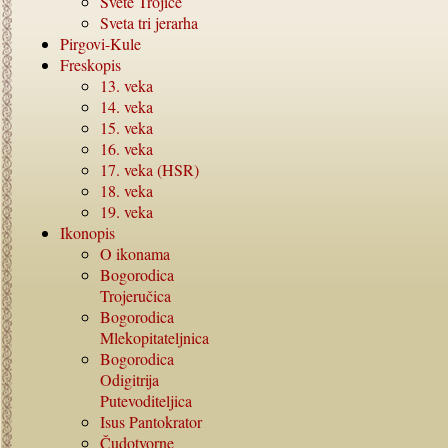
Svete Trojice
Sveta tri jerarha
Pirgovi-Kule
Freskopis
13.
veka
14.
veka
15.
veka
16.
veka
17.
veka (HSR)
18.
veka
19.
veka
Ikonopis
O ikonama
Bogorodica
Trojeručica
Bogorodica
Mlekopitateljnica
Bogorodica
Odigitrija
Putevoditeljica
Isus Pantokrator
Čudotvorne