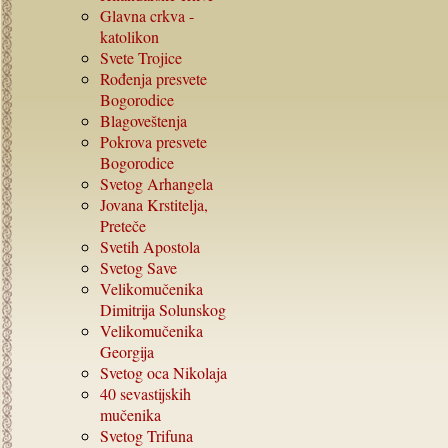
Glavna crkva -
katolikon
Svete Trojice
Rođenja presvete
Bogorodice
Blagoveštenja
Pokrova presvete
Bogorodice
Svetog Arhangela
Jovana Krstitelja,
Preteče
Svetih Apostola
Svetog Save
Velikomučenika
Dimitrija Solunskog
Velikomučenika
Georgija
Svetog oca Nikolaja
40
sevastijskih
mučenika
Svetog Trifuna