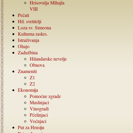
Hrisovulja Mihajla
VIII
Pečati
Hil. svetitelji
Loza sv. Simeona
Kulturna raskrs.
Istraživanja
Ohajo
Zadužbina
Hilandarske nevolje
Obnova
Znameniti
Z1
Z2
Ekonomija
Pomoćne zgrade
Maslinjaci
Vinogradi
Pčelinjaci
Voćnjaci
Put za Hrusiju