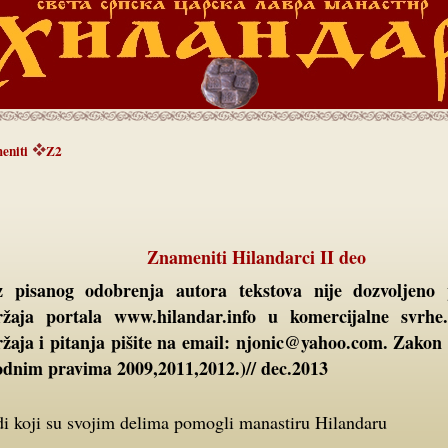
eniti
Z2
Znameniti Hilandarci II deo
ržaja portala www.hilandar.info u komercijalne svrhe
ržaja i pitanja pišite na email: njonic@yahoo.com. Zakon
rodnim pravima 2009,2011,2012.)// dec.2013
udi koji su svojim delima pomogli manastiru Hilandaru