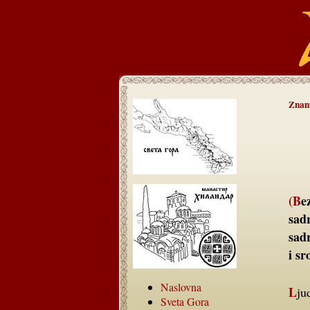
Znam
(Bez pisanog odobrenja autora tekstova nije dozvoljeno preuzimanje
sad
sad
i s
Naslovna
Lj
Sveta Gora