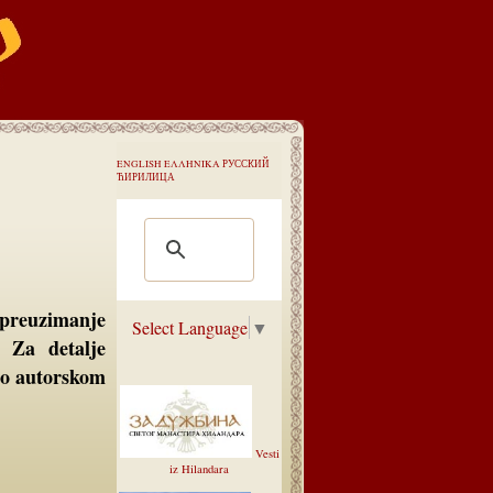
ENGLISH
ΕΛΛΗΝΙΚΑ
РУССКИЙ
ЋИРИЛИЦА
Select Language
▼
. Za detalje
 o autorskom
Vesti
iz Hilandara