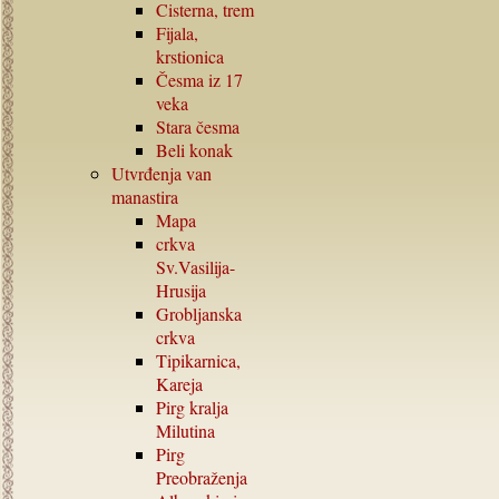
Cisterna, trem
Fijala,
krstionica
Česma iz
17
veka
Stara česma
Beli konak
Utvrđenja van
manastira
Mapa
crkva
Sv.Vasilija-
Hrusija
Grobljanska
crkva
Tipikarnica,
Kareja
Pirg kralja
Milutina
Pirg
Preobraženja