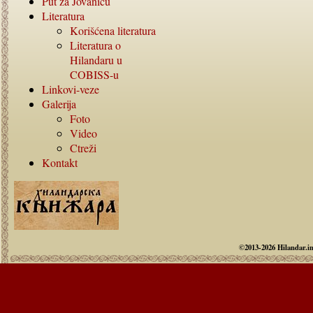
Put za Jovanicu
Literatura
Korišćena literatura
Literatura o
Hilandaru u
COBISS-
u
Linkovi-veze
Galerija
Foto
Video
Ctreži
Kontakt
©2013-2026 Hilandar.i