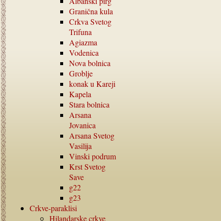
Albanski pirg
Granična kula
Crkva Svetog
Trifuna
Agiazma
Vodenica
Nova bolnica
Groblje
konak u Kareji
Kapela
Stara bolnica
Arsana
Jovanica
Arsana Svetog
Vasilija
Vinski podrum
Krst Svetog
Save
g22
g23
Crkve-paraklisi
Hilandarske crkve