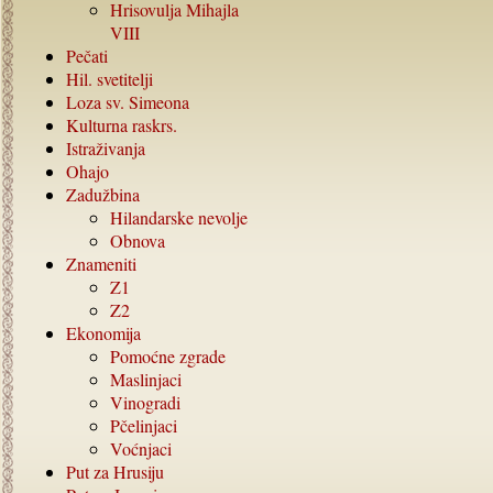
Hrisovulja Mihajla
VIII
Pečati
Hil. svetitelji
Loza sv. Simeona
Kulturna raskrs.
Istraživanja
Ohajo
Zadužbina
Hilandarske nevolje
Obnova
Znameniti
Z1
Z2
Ekonomija
Pomoćne zgrade
Maslinjaci
Vinogradi
Pčelinjaci
Voćnjaci
Put za Hrusiju