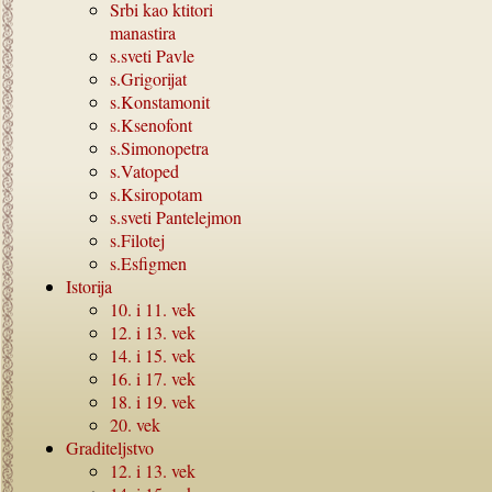
Srbi kao ktitori
manastira
s.sveti Pavle
s.Grigorijat
s.Konstamonit
s.Ksenofont
s.Simonopetra
s.Vatoped
s.Ksiropotam
s.sveti Pantelejmon
s.Filotej
s.Esfigmen
Istorija
10.
i
11.
vek
12.
i
13.
vek
14.
i
15.
vek
16.
i
17.
vek
18.
i
19.
vek
20.
vek
Graditeljstvo
12.
i
13.
vek