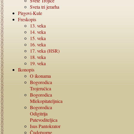
Svete Trojice
Sveta tri jerarha
Pirgovi-Kule
Freskopis
13.
veka
14.
veka
15.
veka
16.
veka
17.
veka (HSR)
18.
veka
19.
veka
Ikonopis
O ikonama
Bogorodica
Trojeručica
Bogorodica
Mlekopitateljnica
Bogorodica
Odigitrija
Putevoditeljica
Isus Pantokrator
Čudotvorne