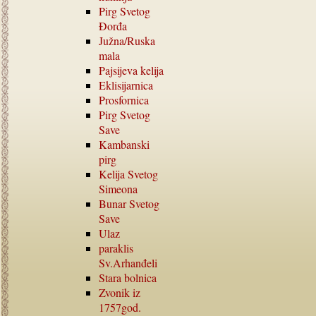
Pirg Svetog
Đorđa
Južna
/
Ruska
mala
Pajsijeva kelija
Eklisijarnica
Prosfornica
Pirg Svetog
Save
Kambanski
pirg
Kelija Svetog
Simeona
Bunar Svetog
Save
Ulaz
paraklis
Sv.Arhanđeli
Stara bolnica
Zvonik iz
1757
god.