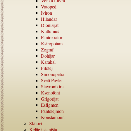
Velika Lavra
Vatoped
Iviron
Hilandar
Dionisijat
Kutlumuš
Pantokrator
Ksiropotam
Zograf
Dohijar
Karakal
Filotej
Simonopetra
Sveti Pavle
Stavronikirta
Ksenofont
Grigorijat
Esfigmen
Pantelejmon
Konstamonit
Skitovi
Kelije i staništa