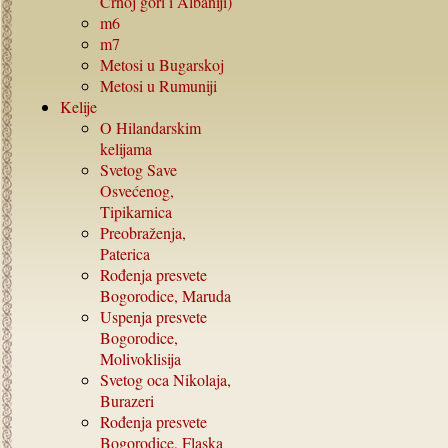
Crnoj gori i Albaniji)
m6
m7
Metosi u Bugarskoj
Metosi u Rumuniji
Kelije
O Hilandarskim
kelijama
Svetog Save
Osvećenog,
Tipikarnica
Preobraženja,
Paterica
Rođenja presvete
Bogorodice, Maruda
Uspenja presvete
Bogorodice,
Molivoklisija
Svetog oca Nikolaja,
Burazeri
Rođenja presvete
Bogorodice, Flaska