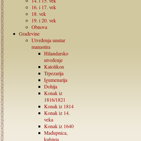
14.
i
15.
vek
16.
i
17.
vek
18.
vek
19.
i
20.
vek
Obnova
Građevine
Utvrđenja unutar
manastira
Hilandarsko
utvrđenje
Katolikon
Trpezarija
Igumenarija
Dohija
Konak iz
1816/1821
Konak iz
1814
Konak iz
14.
veka
Konak iz
1640
Mađupnica,
kuhinja