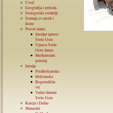
Uvod
Geografija i priroda
Svetogorski svetitelji
Svetinje,sv.mošti i
ikone
Pravni status
Istorijat uprave
Svete Gore
Uprava Svete
Gore danas
Međunrodni
položaj
Istorija
Predhrišćanska
Hrišćanska
Bogorodičin
vrt
Važni datumi
Svete Gore
Kareja i Dafne
Manastiri