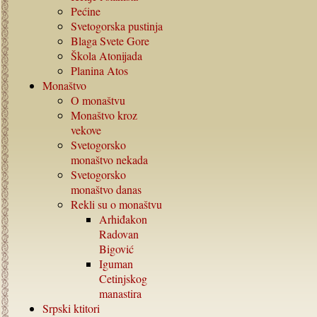
Pećine
Svetogorska pustinja
Blaga Svete Gore
Škola Atonijada
Planina Atos
Monaštvo
O monaštvu
Monaštvo kroz
vekove
Svetogorsko
monaštvo nekada
Svetogorsko
monaštvo danas
Rekli su o monaštvu
Arhiđakon
Radovan
Bigović
Iguman
Cetinjskog
manastira
Srpski ktitori