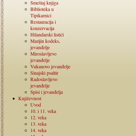
Smeštaj knjiga
Biblioteka u
Tipikarnici
Restauracija i
konzervacija
Hilandarski listići
Marijin kodeks,
jevanđelje
Miroslavljevo
jevanđelje
Vukanovo jevanđelje
Sinajski psaltir
Radoslavljevo
jevanđelje
Spisi i jevanđelja
Književnost
Uvod
10. i 11.
veka
12.
veka
13.
veka
14.
veka