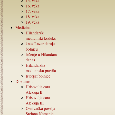
15.
veka
16.
veka
17.
veka
18.
veka
19.
veka
Medicina
Hilandarski
medicinski kodeks
knez Lazar daruje
bolnicu
lečenje u Hilandaru
danas
Hilandarska
medicinska pravila
Istorijat bolnice
Dokumenti
Hrisovulja cara
Aleksija
II
Hrisovulja cara
Aleksija
III
Osnivačka povelja
Stefana Nemanje