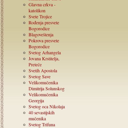
Glavna crkva -
katolikon
Svete Trojice
Rođenja presvete
Bogorodice
Blagoveštenja
Pokrova presvete
Bogorodice
Svetog Arhangela
Jovana Krstitelja,
Preteče
Svetih Apostola
Svetog Save
Velikomučenika
Dimitrija Solunskog
Velikomučenika
Georgija
Svetog oca Nikolaja
40
sevastijskih
mučenika
Svetog Trifuna