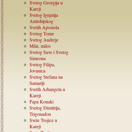
Svetog Georgija u
Kareji
Svetog Ignjatija
Antiohijskog
Svetih Apostola
Svetog Tome
Svetog Andreje
Mlin, milos
Svetog Save i Svetog
Simeona
Svetog Filipa,
Jovanica
Svetog Stefana na
Samariji
Svetih Arhangela u
Kareji
Papa Konaki
Svetog Dimitrija,
Trigonadon
Svete Trojice u
Kareji