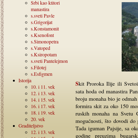
Srbi kao ktitori
manastira
s.sveti Pavle
s.Grigorijat
s.Konstamonit
s.Ksenofont
s.Simonopetra
s.Vatoped
s.Ksiropotam
s.sveti Pantelejmon
s.Filotej
s.Esfigmen
Istorija
Skit Proroka Ilije ili Svetoilinski skit udaljen je oko sat hoda od Kareje ili pola
10.
i
11.
vek
sata hoda od manastira Pant
12.
i
13.
vek
broju monaha bio je odmah 
14.
i
15.
vek
formira skit za oko 150 mo
16.
i
17.
vek
18.
i
19.
vek
ruskih monaha na Svetu G
20.
vek
mogućnosti, što dovodi do 
Graditeljstvo
Tada iguman Pajsije, sa ok
12.
i
13.
vek
godine preuzima bugarsk