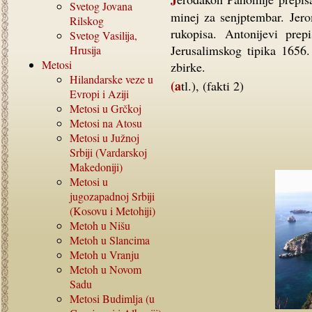
Svetog Jovana
minej za senjptembar. Jero
Rilskog
rukopisa. Antonijevi prep
Svetog Vasilija,
Jerusalimskog tipika 1656.
Hrusija
Metosi
zbirke.
Hilandarske veze u
(atl.), (fakti 2)
Evropi i Aziji
Metosi u Grčkoj
Metosi na Atosu
Metosi u Južnoj
Srbiji (Vardarskoj
Makedoniji)
Metosi u
jugozapadnoj Srbiji
(Kosovu i Metohiji)
Metoh u Nišu
Metoh u Slancima
Metoh u Vranju
Metoh u Novom
Sadu
Metosi Budimlja (u