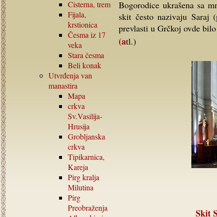
Cisterna, trem
Bogorodice ukrašena sa mn
Fijala,
skit često nazivaju Saraj 
krstionica
prevlasti u Grčkoj ovde bilo
Česma iz
17
(atl.)
veka
Stara česma
Beli konak
Utvrđenja van
manastira
Mapa
crkva
Sv.Vasilija-
Hrusija
Grobljanska
crkva
Tipikarnica,
Kareja
Pirg kralja
Milutina
Pirg
Preobraženja
Skit