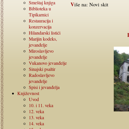
Smeštaj knjiga
Više na: Novi skit
Biblioteka u
Tipikarnici
Restauracija i
konzervacija
Hilandarski listići
Marijin kodeks,
jevanđelje
Miroslavljevo
jevanđelje
Vukanovo jevanđelje
Sinajski psaltir
Radoslavljevo
jevanđelje
Spisi i jevanđelja
Književnost
Uvod
10. i 11.
veka
12.
veka
13.
veka
14.
veka