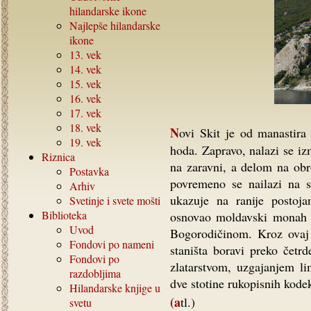
hilandarske ikone
Najlepše hilandarske
ikone
13.
vek
14.
vek
15.
vek
16.
vek
17.
vek
18.
vek
Novi Skit je od manastira Svetog Pavla, kome i pripada, udaljen oko pola sata
19.
vek
hoda. Zapravo, nalazi se i
Riznica
na zaravni, a delom na obr
Postavka
povremeno se nailazi na st
Arhiv
ukazuje na ranije postoj
Svetinje i svete mošti
Biblioteka
osnovao moldavski monah D
Uvod
Bogorodičinom. Kroz ovaj s
Fondovi po nameni
staništa boravi preko četr
Fondovi po
zlatarstvom, uzgajanjem li
razdobljima
dve stotine rukopisnih kodek
Hilandarske knjige u
(atl.)
svetu