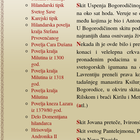
Skit Uspenja Bogorodičinog nalazi se između manastira Vatopeda i Pantokratora,
Hilandarski tipik
Svetog Save
na oko sat hoda. Veruje se 
Karejski tipik
među kojima je bio i Antoni
Hilandarska povelja
U Bogorodičinom skitu pod
kralja Stefana
najranijih dana osnivanja ž
Prvovenčanog
Nekada ih je ovde bilo i preko 30 da bi ih danas bilo svega nekoliko. Veličanstveni
Povelja Cara Dušana
Povelja kralja
konaci i velelepna crkv
Milutina iz
1300
pronađenim podacima u p
god.
svetogorskih igumana na 
Povelja kralja
Lavrentiju preneli prava k
Milutina iz
1318
tadašnjeg manastira Ksilu
god.
Bogorodice, u okviru skit
Povelja kralja
Rilskom i braći Kirilu i Met
Milutina
Povelja kneza Lazara
(atl.)
iz
1379/80
god.
Delo Domentijana
Skit Jovana preteče, Ivirons
hilandarca
Hrisovulja
Skit svetog Pantelejmona,
Andronika
II
Skit Nova Tivaida