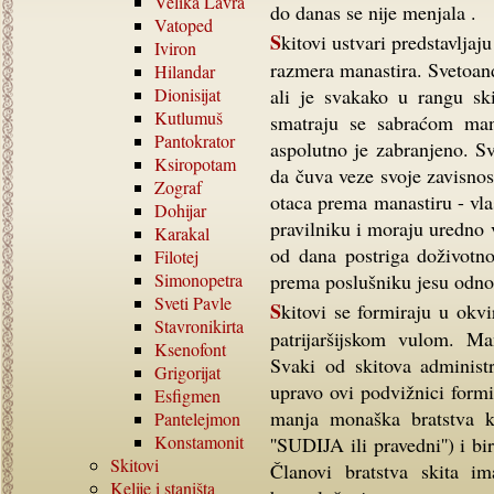
Velika Lavra
do danas se nije menjala .
Vatoped
Skitovi ustvari predstavljaju skup kelija koje su se u nekim slučajevima proširili do
Iviron
razmera manastira. Svetoand
Hilandar
Dionisijat
ali je svakako u rangu sk
Kutlumuš
smatraju se sabraćom mana
Pantokrator
aspolutno je zabranjeno. Sv
Ksiropotam
da čuva veze svoje zavisnos
Zograf
otaca prema manastiru - vl
Dohijar
pravilniku i moraju uredno 
Karakal
od dana postriga doživotno
Filotej
Simonopetra
prema poslušniku jesu odn
Sveti Pavle
Skitovi se formiraju u okviru jednog manastira, čije osnivanje je uvek potvrđeno
Stavronikirta
patrijaršijskom vulom. Ma
Ksenofont
Svaki od skitova administ
Grigorijat
upravo ovi podvižnici form
Esfigmen
manja monaška bratstva koj
Pantelejmon
Konstamonit
''SUDIJA ili pravedni'') i b
Skitovi
Članovi bratstva skita i
Kelije i staništa