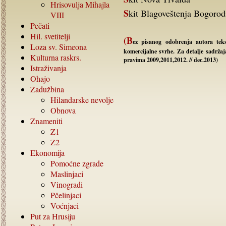
Hrisovulja Mihajla
Skit Blagoveštenja Bogorod
VIII
Pečati
Hil. svetitelji
(B
ez pisanog odobrenja autora teks
Loza sv. Simeona
komercijalne svrhe. Za detalje sadrža
Kulturna raskrs.
pravima 2009,2011,2012. // dec.2013)
Istraživanja
Ohajo
Zadužbina
Hilandarske nevolje
Obnova
Znameniti
Z1
Z2
Ekonomija
Pomoćne zgrade
Maslinjaci
Vinogradi
Pčelinjaci
Voćnjaci
Put za Hrusiju