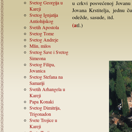
Svetog Georgija u
u crkvi posvećenoj Jovanu 
Kareji
Jovana Krstitelja, jednu č
Svetog Ignjatija
odežde, sasude, itd.
Antiohijskog
(atl.)
Svetih Apostola
Svetog Tome
Svetog Andreje
Mlin, milos
Svetog Save i Svetog
Simeona
Svetog Filipa,
Jovanica
Svetog Stefana na
Samariji
Svetih Arhangela u
Kareji
Papa Konaki
Svetog Dimitrija,
Trigonadon
Svete Trojice u
Kareji