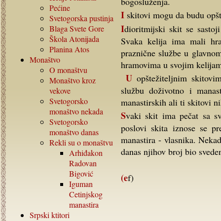
bogosluženja.
Pećine
I skitovi mogu da budu opšte
Svetogorska pustinja
Idioritmijski skit se sastoji od više kelija koje se nalaze oko centralnog hrama.
Blaga Svete Gore
Škola Atonijada
Svaka kelija ima mali hra
Planina Atos
praznične službe u glavnom
Monaštvo
hramovima u svojim kelija
O monaštvu
U opštežiteljnim skitovima sudija tj.pravednik se naziva igumanom, koji vrši
Monaštvo kroz
službu doživotno i manast
vekove
Svetogorsko
manastirskih ali ti skitovi 
monaštvo nekada
Svaki skit ima pečat sa svojim imenom i imenom manastira - vlasnika. Važni
Svetogorsko
poslovi skita iznose se pr
monaštvo danas
manastira - vlasnika. Nekad
Rekli su o monaštvu
danas njihov broj bio sveden
Arhiđakon
Radovan
Bigović
(ef)
Iguman
Cetinjskog
manastira
Srpski ktitori