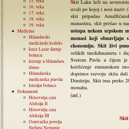
15.
veka
Skit Laku leži na severoistočnoj strani Atosa, između Karakala i Velike Lavre, u
16.
veka
uvali po kojoj i nosi naziv
17.
veka
skit pripadao Amalfićan
18.
veka
manastira, skit prešao u na
19.
veka
ustupa nekom srpskom mon
Medicina
Hilandarski
monasi koji obnavljaju s
medicinski kodeks
ekonomiju. Skit živi pu
knez Lazar daruje
velikih turskihnameta i d
bolnicu
Svetom Pavlu u čijem je 
lečenje u Hilandaru
korišćenje rumunskom mon
danas
Hilandarska
doprinos razvoju skita dal
medicinska pravila
Dimitriju. Skit ima preko 2
Istorijat bolnice
monaha.
Dokumenti
(atl.)
Hrisovulja cara
Aleksija
II
Hrisovulja cara
Aleksija
III
Sk
Osnivačka povelja
Stefana Nemanje