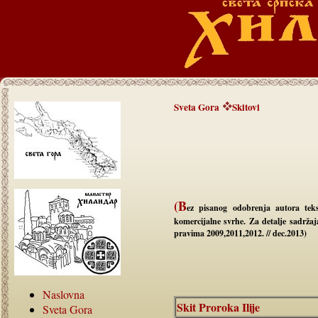
Sveta Gora
Skitovi
(B
ez pisanog odobrenja autora teks
komercijalne svrhe. Za detalje sadrža
pravima 2009,2011,2012. // dec.2013)
Naslovna
Skit Proroka Ilije
Sveta Gora