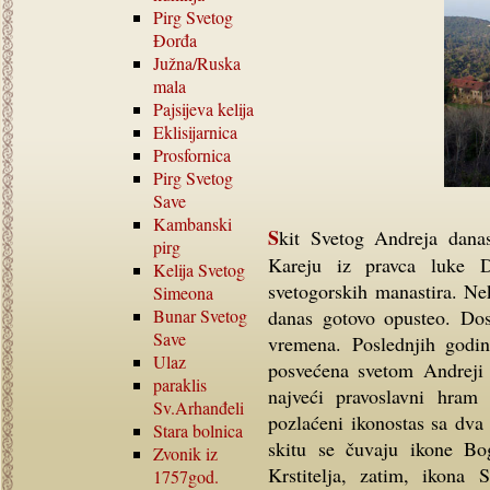
Pirg Svetog
Đorđa
Južna
/
Ruska
mala
Pajsijeva kelija
Eklisijarnica
Prosfornica
Pirg Svetog
Save
Kambanski
Skit Svetog Andreja danas pripada manastiru Vatoped. Nalazi se na ulazu u
pirg
Kareju iz pravca luke D
Kelija Svetog
svetogorskih manastira. Ne
Simeona
Bunar Svetog
danas gotovo opusteo. Dos
Save
vremena. Poslednjih godin
Ulaz
posvećena svetom Andreji z
paraklis
najveći pravoslavni hram 
Sv.Arhanđeli
pozlaćeni ikonostas sa dva
Stara bolnica
skitu se čuvaju ikone Bog
Zvonik iz
Krstitelja, zatim, ikona
1757
god.