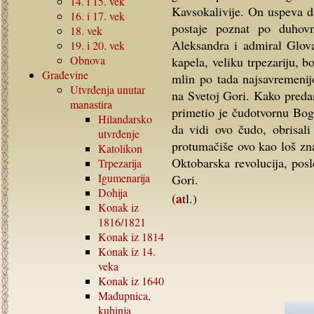
14.
i
15.
vek
Kavsokalivije. On uspeva da
16.
i
17.
vek
postaje poznat po duhov
18.
vek
Aleksandra i admiral Glov
19.
i
20.
vek
Obnova
kapela, veliku trpezariju, 
Građevine
mlin po tada najsavremenij
Utvrđenja unutar
na Svetoj Gori. Kako preda
manastira
primetio je čudotvornu Bog
Hilandarsko
da vidi ovo čudo, obrisali 
utvrđenje
protumačiše ovo kao loš zna
Katolikon
Oktobarska revolucija, posl
Trpezarija
Igumenarija
Gori.
Dohija
(atl.)
Konak iz
1816/1821
Konak iz
1814
Konak iz
14.
veka
Konak iz
1640
Mađupnica,
kuhinja