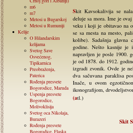
Crnoj gori i Albaniji)
m6
Skit Kavsokalivija se nalazi na jugoistočnoj strani Atosa. Veoma impresivno
m7
deluje sa mora. Ime je ovaj
Metosi u Bugarskoj
veku i koji je obitavao na 
Metosi u Rumuniji
Kelije
se sa mesta na mesto, pali
O Hilandarskim
kolibe). Sadašnja glavna 
kelijama
godine. Nešto kasnije je 
Svetog Save
napravljen je posle 1900. g
Osvećenog,
je od 1878. do 1912. godin
Tipikarnica
izgradi zvonik. Ovde je ne
Preobraženja,
dva sačuvana paraklisa po
Paterica
Rođenja presvete
Inače, u ovom egzotičnom
Bogorodice, Maruda
ikonografijom, drvodeljstvo
Uspenja presvete
(atl.)
Bogorodice,
Molivoklisija
Svetog oca Nikolaja,
Burazeri
Skit
Rođenja presvete
Bogorodice, Flaska