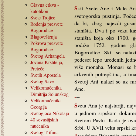
Glavna crkva -
Skit Svete Ane i Male Ane nalazi se u podnožju Atosa u delu odakle počinje
katolikon
svetogorska pustinja. Poče
Svete Trojice
da bi, zbog najezdi gusar
Rođenja presvete
staništa. Dva i po veka kas
Bogorodice
Blagoveštenja
staništa koja oko 1700. g
Pokrova presvete
podiže 1752. godine gl
Bogorodice
Bogorodice. Skit se nala
Svetog Arhangela
pedeset lepo uređenih jedn
Jovana Krstitelja,
više monaha. Monasi se ba
Preteče
crkvenih potrepština, a im
Svetih Apostola
Svetoj Ani nalazi se uz mn
Svetog Save
Velikomučenika
Ane.
Dimitrija Solunskog
---
Velikomučenika
Sveta Ana je najstariji, najveći i najpoznatiji svetogorski skit. Prvi put se pominje
Georgija
u jednom srpskom dokument
Svetog oca Nikolaja
40
sevastijskih
Svetom Pavlu. Kada je ovaj
mučenika
Srbi. U XVII veku srpski kal
Svetog Trifuna
Jerođakon Pahomije prepisao je u ovom skitu za manastir Mileševu, 1648, jedan