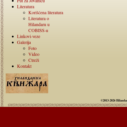
Put za Jovanicu
Literatura
Korišćena literatura
Literatura o
Hilandaru u
COBISS-
u
Linkovi-veze
Galerija
Foto
Video
Ctreži
Kontakt
©2013-2026 Hilandar