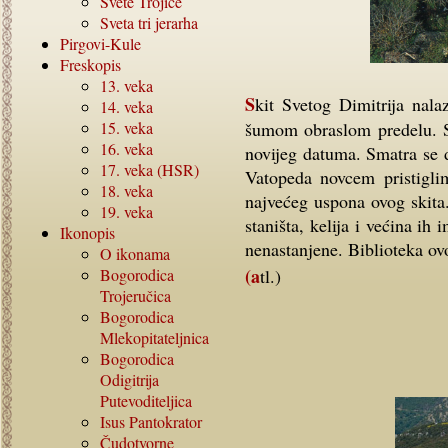
Svete Trojice
Sveta tri jerarha
Pirgovi-Kule
Freskopis
13.
veka
Skit Svetog Dimitrija nalazi se nepun sat hoda južno od manastira Vatopeda u
14.
veka
15.
veka
šumom obraslom predelu. St
16.
veka
novijeg datuma. Smatra se 
17.
veka (HSR)
Vatopeda novcem pristiglim
18.
veka
najvećeg uspona ovog skita
19.
veka
staništa, kelija i većina ih
Ikonopis
nenastanjene. Biblioteka ov
O ikonama
Bogorodica
(atl.)
Trojeručica
Bogorodica
Mlekopitateljnica
Bogorodica
Odigitrija
Putevoditeljica
Isus Pantokrator
Čudotvorne