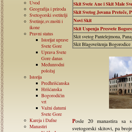
Uvod
Skit Svete Ane i Skit Male Sv
Geografija i priroda
Skit Svetog Jovana Preteče,
Svetogorski svetitelji
Novi Skit
Svetinje,sv.mošti i
ikone
Skit Uspenja Presvete Bogor
Pravni status
Skit svetog Pantelejmona, Pan
Istorijat uprave
Skit Blagoveštenja Bogorodice
Svete Gore
Uprava Svete
Gore danas
Međunrodni
položaj
Istorija
Predhrišćanska
Hrišćanska
Bogorodičin
vrt
Važni datumi
Svete Gore
Kareja i Dafne
Posle 20 manastira sa svojim monaškim obiteljima, sledeći po rangu su
Manastiri
svetogorski skitovi, pa brojn