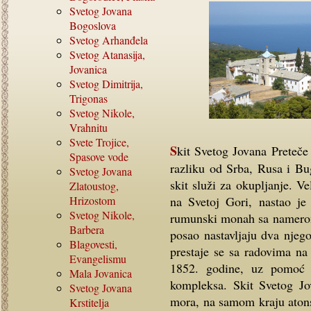
Svetog Jovana
Bogoslova
Svetog Arhanđela
Svetog Atanasija,
Jovanica
Svetog Dimitrija,
Trigonas
Svetog Nikole,
Vrahnitu
Svete Trojice,
Skit Svetog Jovana Preteče pripada Velikoj Lavri. Naseljen je Rumunima, koji za
Spasove vode
razliku od Srba, Rusa i Bu
Svetog Jovana
skit služi za okupljanje. V
Zlatoustog,
Hrizostom
na Svetoj Gori, nastao je
Svetog Nikole,
rumunski monah sa namerom 
Barbera
posao nastavljaju dva njeg
Blagovesti,
prestaje se sa radovima na
Evangelismu
1852. godine, uz pomoć p
Mala Jovanica
kompleksa. Skit Svetog Jo
Svetog Jovana
mora, na samom kraju atons
Krstitelja