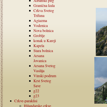
Albanski pirg
Granična kula
Crkva Svetog
Trifuna
Agiazma
Vodenica
Nova bolnica
Groblje
konak u Kareji
Kapela
Stara bolnica
Arsana
Jovanica
Arsana Svetog
Vasilija
Vinski podrum
Krst Svetog
Save
g22
g23
Crkve-paraklisi
Hilandarske crkve