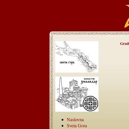
Građ
Naslovna
Sveta Gora