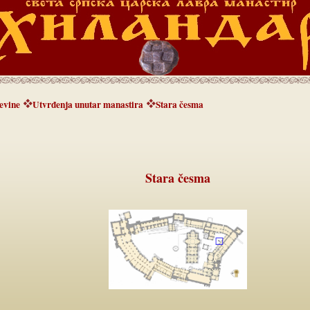
evine
Utvrđenja unutar manastira
Stara česma
Stara česma