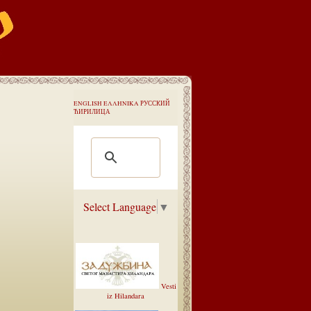
ENGLISH
ΕΛΛΗΝΙΚΑ
РУССКИЙ
ЋИРИЛИЦА
Select Language
▼
Vesti
iz Hilandara