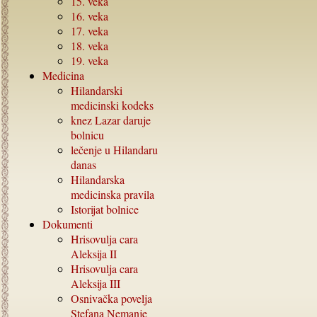
15.
veka
16.
veka
17.
veka
18.
veka
19.
veka
Medicina
Hilandarski
medicinski kodeks
knez Lazar daruje
bolnicu
lečenje u Hilandaru
danas
Hilandarska
medicinska pravila
Istorijat bolnice
Dokumenti
Hrisovulja cara
Aleksija
II
Hrisovulja cara
Aleksija
III
Osnivačka povelja
Stefana Nemanje