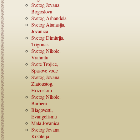
Svetog Jovana
Bogoslova
Svetog Arhanđela
Svetog Atanasija,
Jovanica
Svetog Dimitrija,
Trigonas
Svetog Nikole,
Vrahnitu
Svete Trojice,
Spasove vode
Svetog Jovana
Zlatoustog,
Hrizostom
Svetog Nikole,
Barbera
Blagovesti,
Evangelismu
Mala Jovanica
Svetog Jovana
Krstitelja