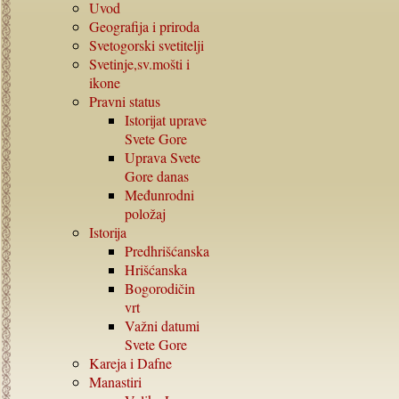
Uvod
Geografija i priroda
Svetogorski svetitelji
Svetinje,sv.mošti i
ikone
Pravni status
Istorijat uprave
Svete Gore
Uprava Svete
Gore danas
Međunrodni
položaj
Istorija
Predhrišćanska
Hrišćanska
Bogorodičin
vrt
Važni datumi
Svete Gore
Kareja i Dafne
Manastiri