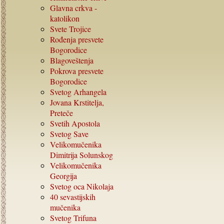
Glavna crkva -
katolikon
Svete Trojice
Rođenja presvete
Bogorodice
Blagoveštenja
Pokrova presvete
Bogorodice
Svetog Arhangela
Jovana Krstitelja,
Preteče
Svetih Apostola
Svetog Save
Velikomučenika
Dimitrija Solunskog
Velikomučenika
Georgija
Svetog oca Nikolaja
40
sevastijskih
mučenika
Svetog Trifuna