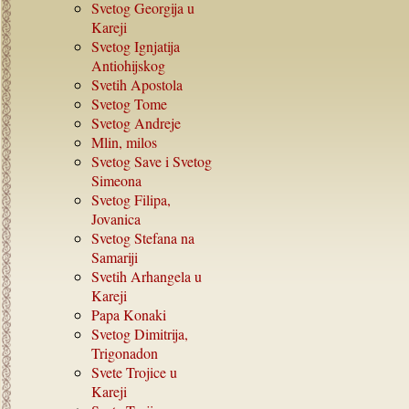
Svetog Georgija u
Kareji
Svetog Ignjatija
Antiohijskog
Svetih Apostola
Svetog Tome
Svetog Andreje
Mlin, milos
Svetog Save i Svetog
Simeona
Svetog Filipa,
Jovanica
Svetog Stefana na
Samariji
Svetih Arhangela u
Kareji
Papa Konaki
Svetog Dimitrija,
Trigonadon
Svete Trojice u
Kareji