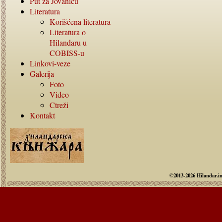
Put za Jovanicu
Literatura
Korišćena literatura
Literatura o
Hilandaru u
COBISS-
u
Linkovi-veze
Galerija
Foto
Video
Ctreži
Kontakt
©2013-2026 Hilandar.i