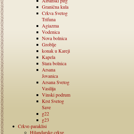
Albanski pirg
Granična kula
Crkva Svetog
Trifuna
Agiazma
Vodenica
Nova bolnica
Groblje
konak u Kareji
Kapela
Stara bolnica
Arsana
Jovanica
Arsana Svetog
Vasilija
Vinski podrum
Krst Svetog
Save
g22
g23
Crkve-paraklisi
Hilandarske crkve