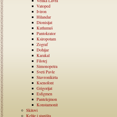
Velika Lavra
Vatoped
Iviron
Hilandar
Dionisijat
Kutlumuš
Pantokrator
Ksiropotam
Zograf
Dohijar
Karakal
Filotej
Simonopetra
Sveti Pavle
Stavronikirta
Ksenofont
Grigorijat
Esfigmen
Pantelejmon
Konstamonit
Skitovi
Kelije i staništa