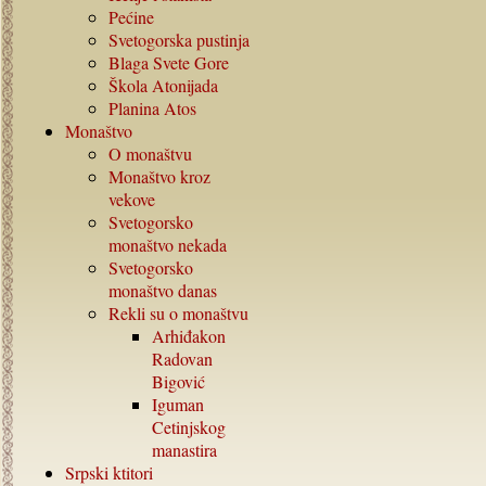
Pećine
Svetogorska pustinja
Blaga Svete Gore
Škola Atonijada
Planina Atos
Monaštvo
O monaštvu
Monaštvo kroz
vekove
Svetogorsko
monaštvo nekada
Svetogorsko
monaštvo danas
Rekli su o monaštvu
Arhiđakon
Radovan
Bigović
Iguman
Cetinjskog
manastira
Srpski ktitori