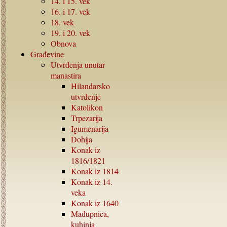
14.
i
15.
vek
16.
i
17.
vek
18.
vek
19.
i
20.
vek
Obnova
Građevine
Utvrđenja unutar
manastira
Hilandarsko
utvrđenje
Katolikon
Trpezarija
Igumenarija
Dohija
Konak iz
1816/1821
Konak iz
1814
Konak iz
14.
veka
Konak iz
1640
Mađupnica,
kuhinja