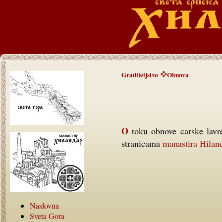
Graditeljstvo
Obnova
O toku obnove carske lavre Hilandara možete videti i pročitati na zvaničnim
stranicama
manastira Hilan
Naslovna
Sveta Gora