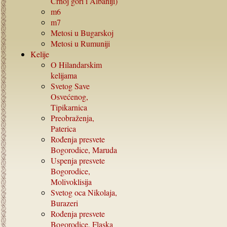
Crnoj gori i Albaniji)
m6
m7
Metosi u Bugarskoj
Metosi u Rumuniji
Kelije
O Hilandarskim
kelijama
Svetog Save
Osvećenog,
Tipikarnica
Preobraženja,
Paterica
Rođenja presvete
Bogorodice, Maruda
Uspenja presvete
Bogorodice,
Molivoklisija
Svetog oca Nikolaja,
Burazeri
Rođenja presvete
Bogorodice, Flaska