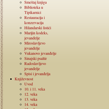
Smeštaj knjiga
Biblioteka u
Tipikarnici
Restauracija i
konzervacija
Hilandarski listići
Marijin kodeks,
jevanđelje
Miroslavljevo
jevanđelje
Vukanovo jevanđelje
Sinajski psaltir
Radoslavljevo
jevanđelje
Spisi i jevanđelja
Književnost
Uvod
10. i 11.
veka
12.
veka
13.
veka
14.
veka