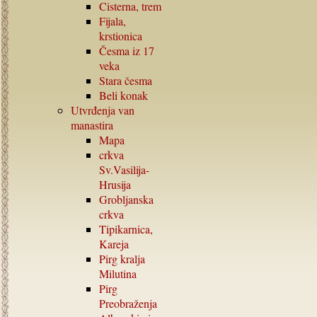
Cisterna, trem
Fijala,
krstionica
Česma iz
17
veka
Stara česma
Beli konak
Utvrđenja van
manastira
Mapa
crkva
Sv.Vasilija-
Hrusija
Grobljanska
crkva
Tipikarnica,
Kareja
Pirg kralja
Milutina
Pirg
Preobraženja