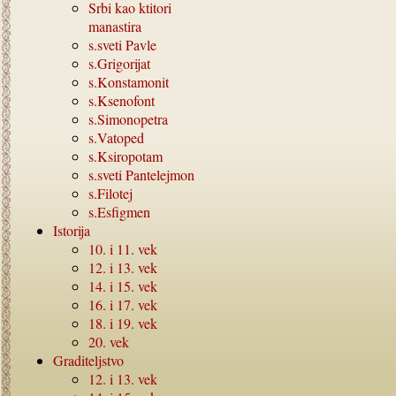
Srbi kao ktitori
manastira
s.sveti Pavle
s.Grigorijat
s.Konstamonit
s.Ksenofont
s.Simonopetra
s.Vatoped
s.Ksiropotam
s.sveti Pantelejmon
s.Filotej
s.Esfigmen
Istorija
10.
i
11.
vek
12.
i
13.
vek
14.
i
15.
vek
16.
i
17.
vek
18.
i
19.
vek
20.
vek
Graditeljstvo
12.
i
13.
vek