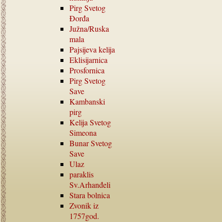
Pirg Svetog
Đorđa
Južna
/
Ruska
mala
Pajsijeva kelija
Eklisijarnica
Prosfornica
Pirg Svetog
Save
Kambanski
pirg
Kelija Svetog
Simeona
Bunar Svetog
Save
Ulaz
paraklis
Sv.Arhanđeli
Stara bolnica
Zvonik iz
1757
god.