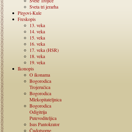
Svete Trojice
Sveta tri jerarha
Pirgovi-Kule
Freskopis
13.
veka
14.
veka
15.
veka
16.
veka
17.
veka (HSR)
18.
veka
19.
veka
Ikonopis
O ikonama
Bogorodica
Trojeručica
Bogorodica
Mlekopitateljnica
Bogorodica
Odigitrija
Putevoditeljica
Isus Pantokrator
Čudotvorne