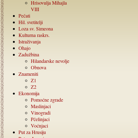
Hrisovulja Mihajla
VIII
Pečati
Hil. svetitelji
Loza sv. Simeona
Kulturna raskrs.
Istraživanja
Ohajo
Zadužbina
Hilandarske nevolje
Obnova
Znameniti
Z1
Z2
Ekonomija
Pomoćne zgrade
Maslinjaci
Vinogradi
Pčelinjaci
Voćnjaci
Put za Hrusiju